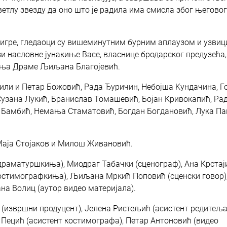
светлу звезду да оно што је радила има смисла због његовог
 игре, гледаоци су вишеминутним бурним аплаузом и узви
зи насловне јунакиње Васе, власнице бродарског предузећа, 
иња Драме Љиљана Благојевић.
или и Петар Божовић, Рада Ђуричин, Небојша Kундачина, Го
Сузана Лукић, Бранислав Томашевић, Бојан Kривокапић, Ра
 Бамбић, Немања Стаматовић, Богдан Богдановић, Лука П
 Маја Стојаков и Милош Живановић.
драматуршкиња), Миодраг Табачки (сценограф), Ана Kрстај
костимографкиња), Љиљана Мркић Поповић (сценски говор)
на Волиц (aутор видео материјала).
(извршни продуцент), Јелена Ристељић (асистент редитеља
 Пецић (асистент костимографа), Петар Антоновић (видео