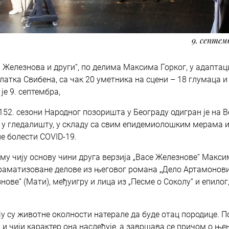
9. септем
 Железнова и други“, по делима Максима Горког, у адаптац
латка Свибена, са чак 20 уметника на сцени – 18 глумаца и
је 9. септембра,
152. сезони Народног позоришта у Београду одигран је на В
у у гледалишту, у складу са свим епидемиолошким мерама 
е болести COVID-19.
му чију основу чини друга верзија „Васе Железнове“ Макси
 драматизоване делове из његовог романа „Дело Артамонови
нове“ (Мати), међуигру и лица из „Песме о Соколу“ и епилог,
оју су животне околности натерале да буде отац породице. 
 и чији карактер она наслеђује, а завршава се причом о њ