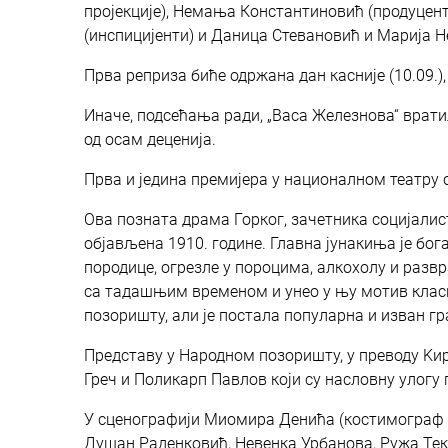
пројекције), Немања Константиновић (продуцен
(инспицијенти) и Даница Стевановић и Марија 
Прва реприза биће одржана дан касније (10.09.),
Иначе, подсећања ради, „Васа Железнова“ врати
од осам деценија.
Прва и једина премијера у националном театру о
Ова позната драма Горког, зачетника социјалис
објављена 1910. године. Главна јунакиња је бо
породице, огрезле у пороцима, алкохолу и развр
са тадашњим временом и унео у њу мотив класне 
позоришту, али је постала популарна и изван г
Представу у Народном позоришту, у преводу Kир
Греч и Поликарп Павлов који су насловну улогу
У сценографији Миомира Денића (костимограф н
Душан Раденковић, Невенка Урбанова, Ружа Тек