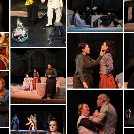
9
8(1)
4683496883705985_o
4
5a
5c
2