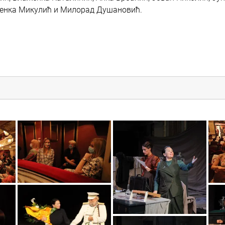
венка Микулић и Милорад Душановић.
3663036185470700_o
_3429244667137176_7724233854039828958_o
119085750_3429245
7b