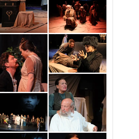
1a
2b
2(1)
4d
7
9a