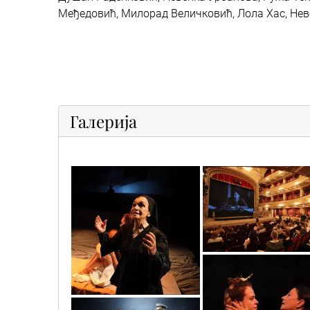
Међедовић, Милорад Величковић, Лола Хас, Не
Галерија
119149824_3429245110470465_104
119122628
7a