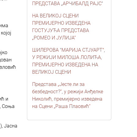
ПРЕДСТАВА „АРЧИБАЛД РАЈС"
НА ВЕЛИКОЈ СЦЕНИ
ПРЕМИЈЕРНО ИЗВЕДЕНА
цима
ГОСТУЈУЋА ПРЕДСТАВА
којој
„РОМЕО И ЈУЛИЈА“
ШИЛЕРОВА "МАРИЈА СТЈУАРТ",
јко
У РЕЖИЈИ МИЛОША ЛОЛИЋА,
дован
ПРЕМИЈЕРНО ИЗВЕДЕНА НА
авловић
ВЕЛИКОЈ СЦЕНИ
Представа „Јесте ли за
безбедност?“, у режији Анђелке
ић и
Николић, премијерно изведена
, Соња
на Сцени „Раша Плаовић“
), Јасна