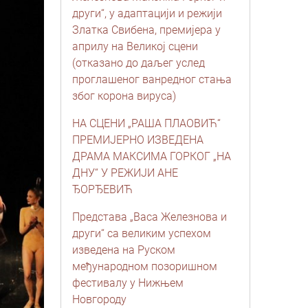
други“, у адаптацији и режији
Златка Свибена, премијера у
априлу на Великој сцени
(отказано до даљег услед
проглашеног ванредног стања
због корона вируса)
НА СЦЕНИ „РАША ПЛАОВИЋ“
ПРЕМИЈЕРНО ИЗВЕДЕНА
ДРАМА МАКСИМА ГОРКОГ „НА
ДНУ“ У РЕЖИЈИ АНЕ
ЂОРЂЕВИЋ
Представа „Васа Железнова и
други“ са великим успехом
изведена на Руском
међународном позоришном
фестивалу у Нижњем
Новгороду