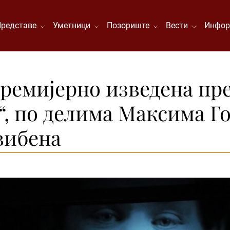
Представе
Уметници
Позориште
Вести
Инфор
ремијерно изведена пре
, по делима Максима Го
вибена