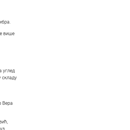
мбра.
ле више
а углед
у складу
р Вера
вић,
уз