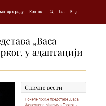
матор о раду
Контакт
Lat
Eng
дстава „Васа
рког, у адаптацији
Сличне вести
Почеле пробе представе „Васа
Железнова Максима Горког и