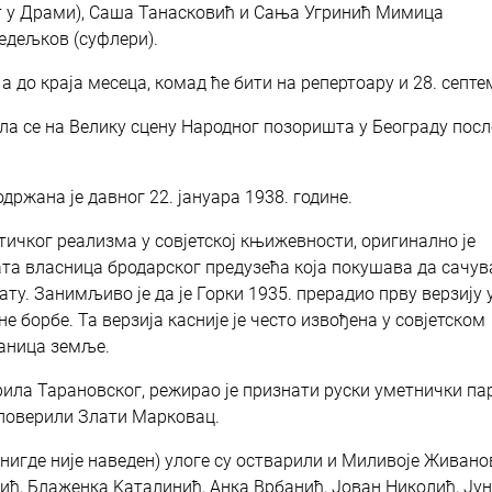
т у Драми), Саша Танасковић и Сања Угринић Мимица
Недељков (суфлери).
 а до краја месеца, комад ће бити на репертоару и 28. септе
ла се на Велику сцену Народног позоришта у Београду пос
држана је давног 22. јануара 1938. године.
тичког реализма у совјетској књижевности, оригинално је
гата власница бродарског предузећа која покушава да сачув
ату. Занимљиво је да је Горки 1935. прерадио прву верзију 
борбе. Та верзија касније је често извођена у совјетском
раница земље.
ила Тарановског, режирао је признати руски уметнички па
 поверили Злати Марковац.
игде није наведен) улоге су остварили и Миливоје Живано
ић, Блаженка Kаталинић, Анка Врбанић, Јован Николић, Јун