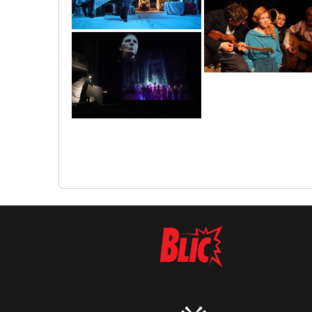
0o3a4804
1