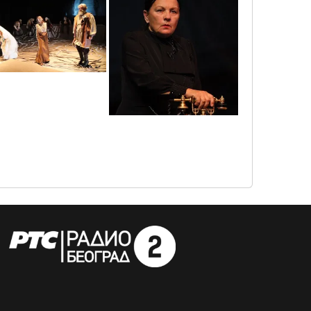
0o3a3575
3