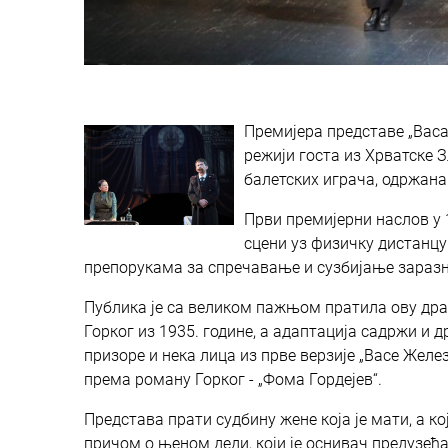
Премијера представе „Васа
режији госта из Хрватске З
балетских играча, одржана 
Први премијерни наслов у 
сцени уз физичку дистанц
препорукама за спречавање и сузбијање заразн
Публика је са великом пажњом пратила ову дра
Горког из 1935. године, а адаптација садржи и
призоре и нека лица из прве верзије „Васе Желез
према роману Горког - „Фома Гордејев“.
Представа прати судбину жене која је мати, а к
причом о њеном деди, који је оснивач предузећа