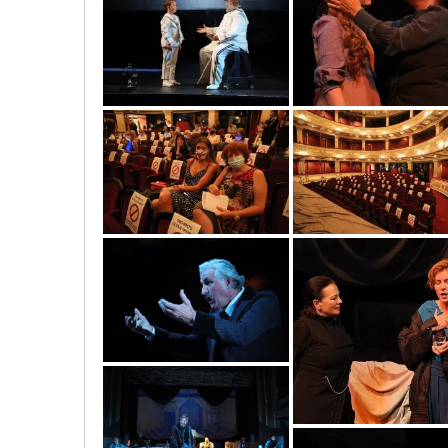
8
8(2)
19080385_3429245103803799_8508240482680980831_o
119069171_3429245230470453_498
4e
5
0o3a4151