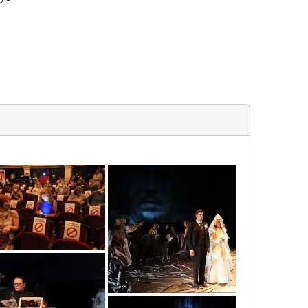
067137136_2615955277437717968_o
6c