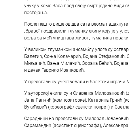
унуку у коме Васа пред своју смрт једино види 
постојања.
После нешто више од два сата веома надахнуте
„браво“ поздравили глумачку екипу коју је у уло
воља за моћ уништава живот, тумачила првак
У великом глумачком ансамблу улоге су оствар
Балетић, Соња Kолачарић, Бојана Стефановић, 
Миљанић, Вања Милачић, Зорана Бећић, Бојана
и дечак Гаврило Иванковић.
У представи су учествовали и балетски играчи
У ауторској екипи су и Славенка Миловановић (
Јана Ранчић (композиторке), Kатарина Грчић (
Вукићевић (кореограф/ сценски покрет) и Светла
Сарадници на представи су Милорад Јовановић 
Сарамандић (асистент сценографа), Александра