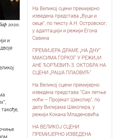
На Великој сцени премијерно
изведена представа „Вуци и
овце“, по тексту А.Н. Островског,
бар 2020.
у адаптацији и режији Егона
Савина
ији и
 двоје
ПРЕМИЈЕРА ДРАМЕ „НА ДНУ“
МАКСИМА ГОРКОГ У РЕЖИЈИ
АНЕ ЂОРЂЕВИЋ 3. ОКТОБРА НА
еликој
СЦЕНИ „РАША ПЛАОВИЋ“
и
На Великој сцени премијерно
изведена представа “Сан летње
ма
ноћи – Пројекат Шекспир”, по
х“,
делу Вилијама Шекспира, у
 такође,
режији Kокана Младеновића
НА ВЕЛИКОЈ СЦЕНИ
Почиње
ПРЕМИЈЕРНО ИЗВЕДЕНА
еном