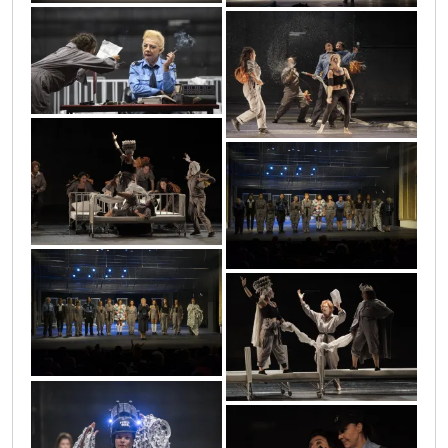
0o3a4689
0o3a1647
0o3a0434
0o3a4691
0o3a4690
0o3a0392
0o3a1648