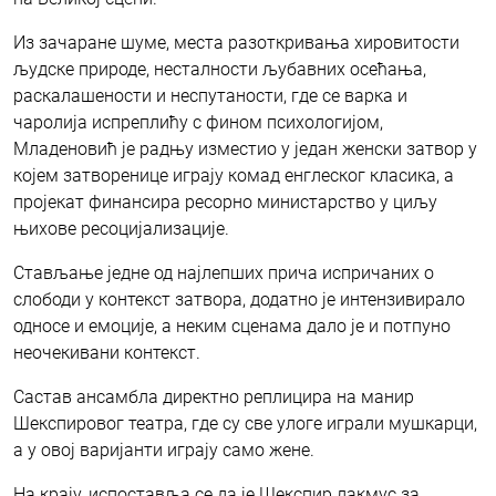
Из зачаране шуме, места разоткривања хировитости
људске природе, несталности љубавних осећања,
раскалашености и неспутаности, где се варка и
чаролија испреплићу с фином психологијом,
Младеновић је радњу изместио у један женски затвор у
којем затворенице играју комад енглеског класика, а
пројекат финансира ресорно министарство у циљу
њихове ресоцијализације.
Стављање једне од најлепших прича испричаних о
слободи у контекст затвора, додатно је интензивирало
односе и емоције, а неким сценама дало је и потпуно
неочекивани контекст.
Састав ансамбла директно реплицира на манир
Шекспировог театра, где су све улоге играли мушкарци,
а у овој варијанти играју само жене.
На крају, испоставља се да је Шекспир лакмус за