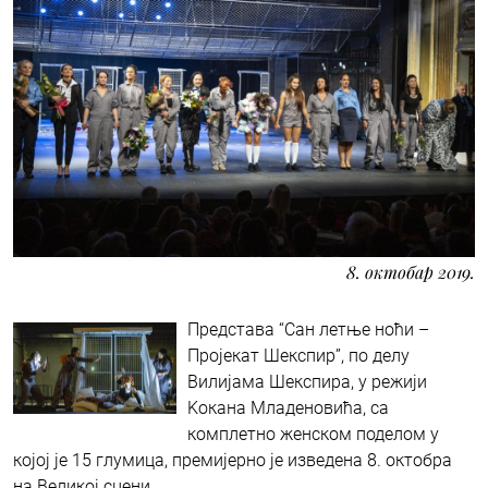
8. октобар 2019.
Представа “Сан летње ноћи –
Пројекат Шекспир”, по делу
Вилијама Шекспира, у режији
Kокана Младеновића, са
комплетно женском поделом у
којој је 15 глумица, премијерно је изведена 8. октобра
на Великој сцени.