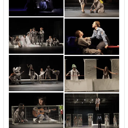
0o3a1324
0o3a1126
0o3a0413
0o3a0163
0o3a0604
0o3a2207