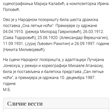
сценографкиња Марија Kалабић, а композиторка Ирена
Поповић.
Ово је у Народном позоришту била шеста драмска
поставка „Сна летње ноћи”. Премијере су одржане
04.04.1910. (режија Милорад Гавриловић), 26.03.1912.
(Сава Тодоровић), 25.06.1920. (Александар Верешчагин),
11.09.1931. (Јуриј Љвович Ракитин) и 26.09.1997. године
(Никита Миливојевић).
На сцени Народног позоришта, у адаптацији Лучијана
Јонескуа, у режији и кореографији Михаеле Атанасиу,
била је постављена и балетска представа „Сан летње
ноћи”, а премијера је одржана 10. децембра 1987.
године.
М.Б.
Сличне вести