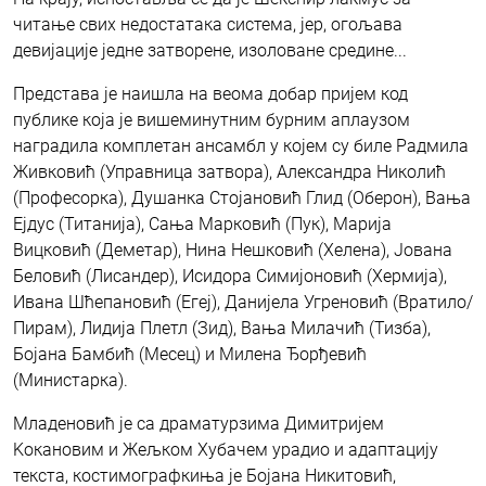
читање свих недостатака система, јер, огољава
девијације једне затворене, изоловане средине...
Представа је наишла на веома добар пријем код
публике која је вишеминутним бурним аплаузом
наградила комплетан ансамбл у којем су биле Радмила
Живковић (Управница затвора), Александра Николић
(Професорка), Душанка Стојановић Глид (Оберон), Вања
Ејдус (Титанија), Сања Марковић (Пук), Марија
Вицковић (Деметар), Нина Нешковић (Хелена), Јована
Беловић (Лисандер), Исидора Симијоновић (Хермија),
Ивана Шћепановић (Егеј), Данијела Угреновић (Вратило/
Пирам), Лидија Плетл (Зид), Вања Милачић (Тизба),
Бојана Бамбић (Месец) и Милена Ђорђевић
(Министарка).
Младеновић је са драматурзима Димитријем
Kокановим и Жељком Хубачем урадио и адаптацију
текста, костимографкиња је Бојана Никитовић,