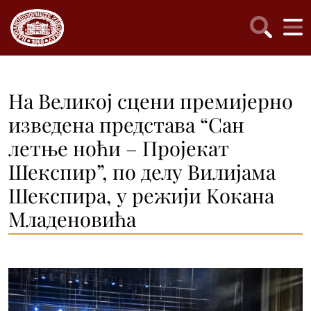
На Великој сцени премијерно
изведена представа “Сан
летње ноћи – Пројекат
Шекспир”, по делу Вилијама
Шекспира, у режији Kокана
Младеновића