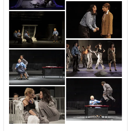
0o3a1760
dsc3738
0o3a0337
0o3a2911
0o3a2904
0o3a0527