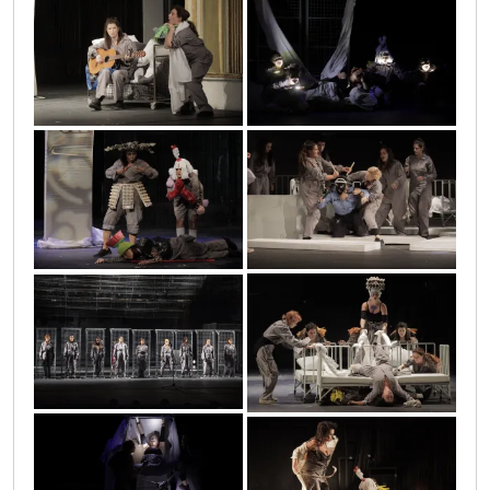
0o3a0739
0o3a0261
0o3a1234
0o3a1793
dsc3680
0o3a0466
0o3a1534
0o3a0364