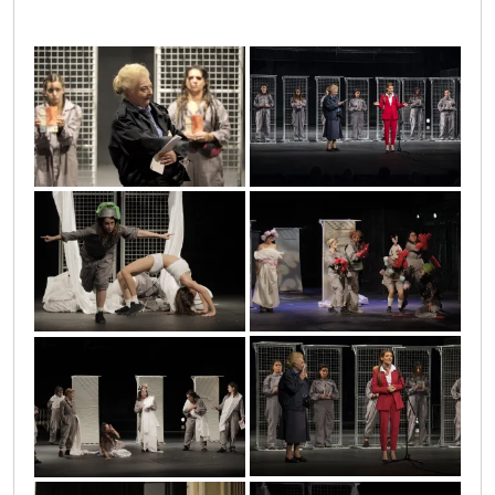
dsc3682
san_letnje_6
0o3a1800
0o3a0897
dsc3681
0o3a0103