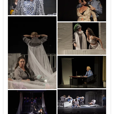
0o3a0354
0o3a0236
0o3a1315
dsc3699
0o3a2889
0o3a0720