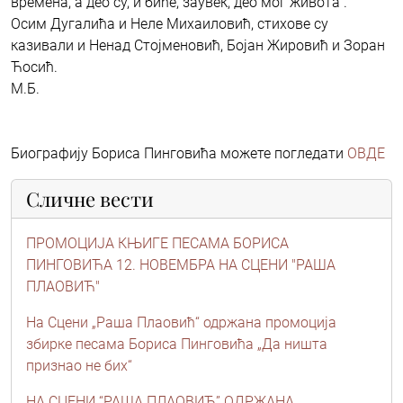
времена, а део су, и биће, заувек, део мог живота".
Осим Дугалића и Неле Михаиловић, стихове су
казивали и Ненад Стојменовић, Бојан Жировић и Зоран
Ћосић.
М.Б.
Биографију Бориса Пинговића можете погледати
ОВДЕ
Сличне вести
ПРОМОЦИЈА КЊИГЕ ПЕСАМА БОРИСА
ПИНГОВИЋА 12. НОВЕМБРА НА СЦЕНИ "РАША
ПЛАОВИЋ"
На Сцени „Раша Плаовић“ одржана промоција
збирке песама Бориса Пинговића „Да ништа
признао не бих“
НА СЦЕНИ “РАША ПЛАОВИЋ” ОДРЖАНА