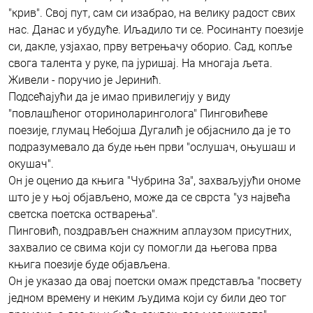
"крив". Свој пут, сам си изабрао, на велику радост свих
нас. Данас и убудуће. Иљадило ти се. Росинанту поезије
си, дакле, узјахао, прву ветрењачу оборио. Сад, копље
свога талента у руке, па јуришај. На многаја љета.
Живели - поручио је Јеринић.
Подсећајући да је имао привилегију у виду
"повлашћеног оториноларинголога" Пинговићеве
поезије, глумац Небојша Дугалић је објаснило да је то
подразумевало да буде њен први "ослушач, оњушаш и
окушач".
Он је оценио да књига "Чубрина 3а", захваљујући ономе
што је у њој објављено, може да се сврста "уз највећа
светска поетска остварења".
Пинговић, поздрављен снажним аплаузом присутних,
захвалио се свима који су помогли да његова прва
књига поезије буде објављена.
Он је указао да овај поетски омаж представља "посвету
једном времену и неким људима који су били део тог