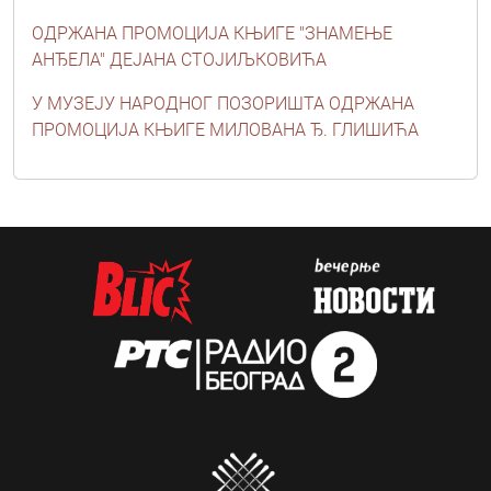
ОДРЖАНА ПРОМОЦИЈА КЊИГЕ "ЗНАМЕЊЕ
АНЂЕЛА" ДЕЈАНА СТОЈИЉКОВИЋА
У МУЗЕЈУ НАРОДНОГ ПОЗОРИШТА ОДРЖАНА
ПРОМОЦИЈА КЊИГЕ МИЛОВАНА Ђ. ГЛИШИЋА