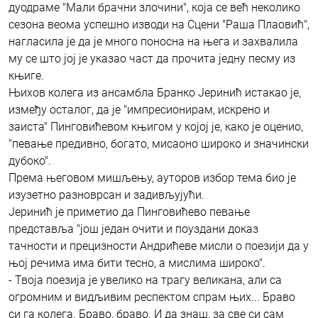
дуодраме "Мали брачни злочини", која се већ неколико
сезона веома успешно изводи на Сцени "Раша Плаовић",
нагласила је да је много поносна на њега и захвалила
му се што јој је указао част да прочита једну песму из
књиге.
Њихов колега из ансамбла Бранко Јеринић истакао је,
између осталог, да је "импресионирам, искрено и
заиста" Пинговићевом књигом у којој је, како је оценио,
"певање предивно, богато, мисаоно широко и значински
дубоко".
Према његовом мишљењу, ауторов избор тема био је
изузетно разноврсан и задивљујући.
Јеринић је приметио да Пинговићево певање
представља "још један очити и поуздани доказ
тачности и прецизности Андрићеве мисли о поезији да у
њој речима има бити тесно, а мислима широко".
- Твоја поезија је увелико на трагу великана, али са
огромним и видљивим респектом спрам њих... Браво
си га колега. Браво, браво. И да знаш, за све си сам