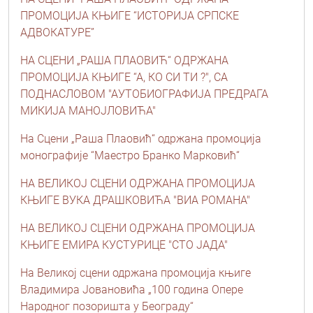
ПРОМОЦИЈА КЊИГЕ “ИСТОРИЈА СРПСКЕ
АДВОКАТУРЕ”
НА СЦЕНИ „РАША ПЛАОВИЋ“ ОДРЖАНА
ПРОМОЦИЈА КЊИГЕ “А, КО СИ ТИ ?", СА
ПОДНАСЛОВОМ "АУТОБИОГРАФИЈА ПРЕДРАГА
МИКИЈА МАНОЈЛОВИЋА"
На Сцени „Раша Плаовић“ одржана промоција
монографије “Маестро Бранко Марковић“
НА ВЕЛИКОЈ СЦЕНИ ОДРЖАНА ПРОМОЦИЈА
КЊИГЕ ВУКА ДРАШКОВИЋА "ВИА РОМАНА"
НА ВЕЛИКОЈ СЦЕНИ ОДРЖАНА ПРОМОЦИЈА
КЊИГЕ ЕМИРА КУСТУРИЦЕ "СТО ЈАДА"
На Великој сцени одржана промоција књиге
Владимира Јовановића „100 година Опере
Народног позоришта у Београду“