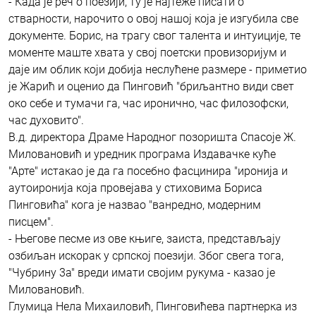
- Када је реч о поезији, ту је најтеже писати о
стварности, нарочито о овој нашој која је изгубила све
документе. Борис, на трагу свог талента и интуиције, те
моменте маште хвата у свој поетски провизоријум и
даје им облик који добија неслућене размере - приметио
је Жарић и оценио да Пинговић "бриљантно види свет
око себе и тумачи га, час иронично, час филозофски,
час духовито".
В.д. директора Драме Народног позоришта Спасоје Ж.
Миловановић и уредник програма Издавачке куће
"Арте" истакао је да га посебно фасцинира "иронија и
аутоиронија која провејава у стиховима Бориса
Пинговића" кога је назвао "ванредно, модерним
писцем".
- Његове песме из ове књиге, заиста, представљају
озбиљан искорак у српској поезији. Због свега тога,
"Чубрину 3а" вреди имати својим рукума - казао је
Миловановић.
Глумица Нела Михаиловић, Пинговићева партнерка из