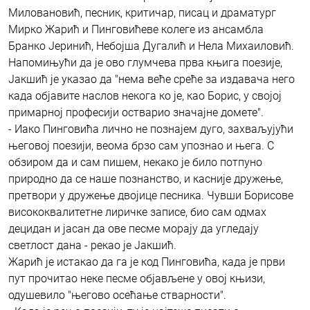
Миловановић, песник, критичар, писац и драматург
Мирко Жарић и Пинговићеве колеге из ансамбла
Бранко Јеринић, Небојша Дугалић и Нела Михаиловић.
Напомињући да је ово глумчева прва књига поезије,
Јакшић је указао да "нема веће среће за издавача него
када објавите наслов некога ко је, као Борис, у својој
примарној професији остварио значајне домете".
- Иако Пинговића лично не познајем дуго, захваљујући
његовој поезији, веома брзо сам упознао и њега. С
обзиром да и сам пишем, некако је било потпуно
природно да се наше познанство, и касније дружење,
претвори у дружење двојице песника. Чувши Борисове
висококвалитетне лиричке записе, био сам одмах
децидан и јасан да ове песме морају да угледају
светлост дана - рекао је Јакшић.
Жарић је истакао да га је код Пинговића, када је први
пут прочитао неке песме објављене у овој књизи,
одушевило "његово осећање стварности".