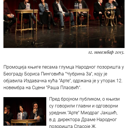
12. новембар 2013.
Промоција књиге песама глумца Народног позоришта у
Београду Бориса Пинговића "Чубрина 3а", коју је
објавила Издавачка кућа "Арте", одржана је у уторак 12.
новембра на Сцени "Раша Плаовић".
Пред бројном публиком, о књизи
су говорили главни и одговорни
уредник "Арте" Миодраг Јакшић,
в.д. директора Драме Народног
позоришта Спасоје Ж.