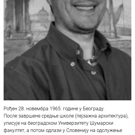
Рођен 28. новембра 1965. године у Београду.
После завршене средње школе (пејзажна архитектура),
уписује на београдском Универзитету Шумарски
факултет, а потом одлази у Словенију на одслужење