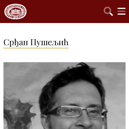
Срђан Пушељић