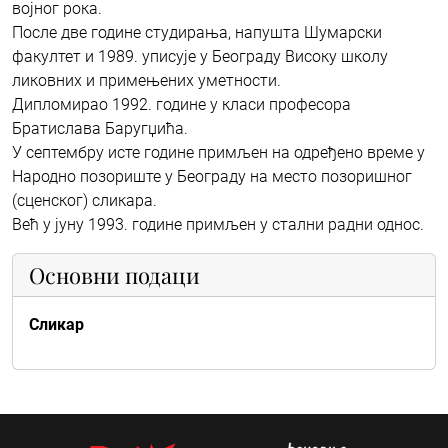
војног рока.
После две године студирања, напушта Шумарски
факултет и 1989. уписује у Београду Високу школу
ликовних и примењених уметности.
Дипломирао 1992. године у класи професора
Братислава Баругџића.
У септембру исте године примљен на одређено време у
Народно позориште у Београду на место позоришног
(сценског) сликара.
Већ у јуну 1993. године примљен у стални радни однос.
Основни подаци
Сликар