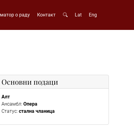
матор о раду
Контакт
Lat
Eng
Основни подаци
Алт
Ансамбл:
Опера
Статус:
стална чланица