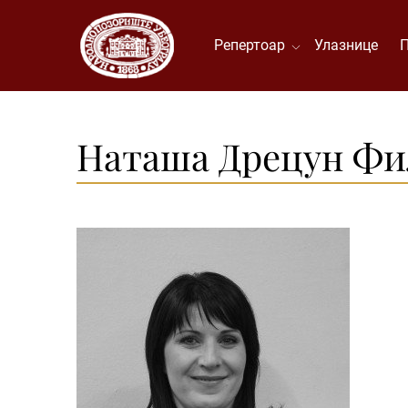
Репертоар
Улазнице
Наташа Дрецун Ф