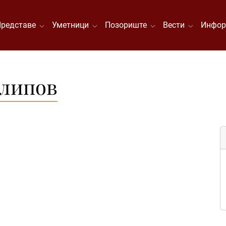
Представе
Уметници
Позориште
Вести
Инфор
илипов