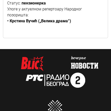
Статус:
пензионерка
Улоге у актуелном репертоару Народног
позоришта:
• Крстина Вучић („Велика драма“)