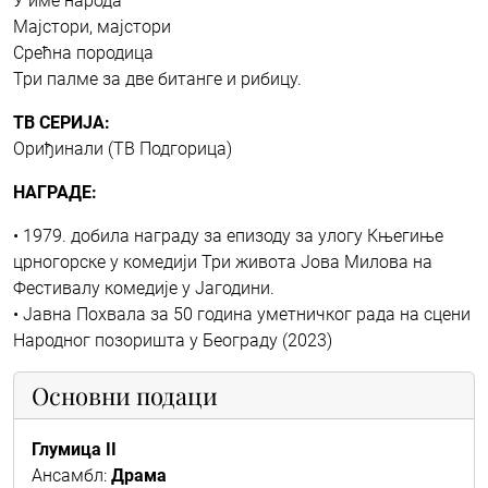
У име народа
Мајстори, мајстори
Срећна породица
Три палме за две битанге и рибицу.
ТВ СЕРИЈА:
Ориђинали (ТВ Подгорица)
НАГРАДЕ:
• 1979. добила награду за епизоду за улогу Књегиње
црногорске у комедији Три живота Јова Милова на
Фестивалу комедије у Јагодини.
• Јавна Похвала за 50 година уметничког рада на сцени
Народног позоришта у Београду (2023)
Основни подаци
Глумица II
Ансамбл:
Драма