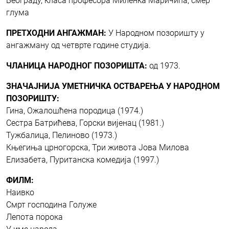
Београду, класа професора Миленка Маричића, смер
глума
ПРЕТХОДНИ АНГАЖМАН:
У Народном позоришту у
ангажману од четврте године студија.
ЧЛАНИЦА НАРОДНОГ ПОЗОРИШТА:
од 1973.
ЗНАЧАЈНИЈА УМЕТНИЧКА ОСТВАРЕЊА У НАРОДНОМ
ПОЗОРИШТУ:
Гина, Ожалошћена породица (1974.)
Сестра Батрићева, Горски вијенац (1981.)
Тужбалица, Пелиново (1973.)
Књегиња црногорска, Три живота Јова Милова
Елизабета, Пуританска комедија (1997.)
ФИЛМ:
Наивко
Смрт господина Голуже
Лепота порока