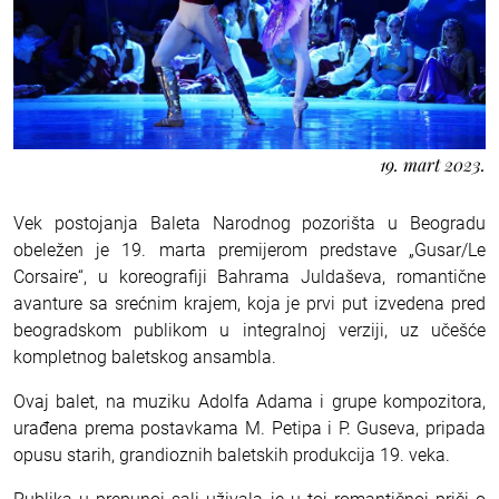
19. mart 2023.
Vek postojanja Baleta Narodnog pozorišta u Beogradu
obeležen je 19. marta premijerom predstave „Gusar/Le
Corsaire“, u koreografiji Bahrama Juldaševa, romantične
avanture sa srećnim krajem, koja je prvi put izvedena pred
beogradskom publikom u integralnoj verziji, uz učešće
kompletnog baletskog ansambla.
Ovaj balet, na muziku Adolfa Adama i grupe kompozitora,
urađena prema postavkama M. Petipa i P. Guseva, pripada
opusu starih, grandioznih baletskih produkcija 19. veka.