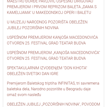
MAESTRO ĐORĐE PAVLOVIĆ USPEŠNO DIRIGOVAO
PREMIJEROM I PRVOM REPRIZOM BALETA „DAMA S
KAMELIJAMA“ U MAKEDONSKOJ OPERI I BALETU
U MUZEJU NARODNOG POZORIŠTA OBELEŽEN
JUBILEJ POZORIŠNIH NOVINA
USPEŠNOM PREMIJEROM KANjOŠA MACEDONOVIĆA
OTVOREN 25. FESTIVAL GRAD TEATAR BUDVA
USPEŠNOM PREMIJEROM „KANjOŠA MACEDONOVIĆA“
OTVOREN 25. FESTIVAL GRAD TEATAR BUDVA
SPEKTAKULARNIM IZVOĐENjEM "DON KIHOTA"
OBELEŽEN SVETSKI DAN IGRE
Premijerom Baletskog triptiha INFINITAS, tri savremena
baletska dela, Narodno pozorište u Beogradu daje
omaž svom nasleđu
OBELEŽEN JUBILEJ „POZORIŠNIH NOVINA“, POVODOM