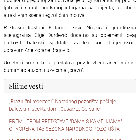
Publika u prepunoj sali uživala je u toj romantičnoj priči o
ljubavi i strasti protkanoj intrigama sa orijenta, uz obilje
atraktivnih scena i egzotičnih motiva.
Raskošni kostimi Katarine Grčić Nikolić i grandiozna
scenografija Olge Đurđević dodatno su oplemeniti ovaj
bajkoviti baletski spektakl izveden pod dirigentskom
upravom Ane Zorane Brajović.
Umetnici su na kraju predstave pozdravljeni višeminutnim
burnim aplauzom i uzvicima „bravo“.
Slične vesti
„Praznični repertoar“ Narodnog pozorišta počinje
baletskim spektaklom „Gusar/Le Corsaire“
PREMIJEROM PREDSTAVE "DAMA S KAMELIJAMA"
OTVORENA 145 SEZONA NARODNOG POZORIŠTA