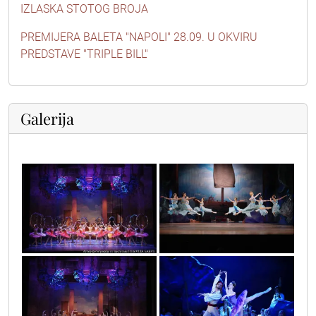
IZLASKA STOTOG BROJA
PREMIJERA BALETA "NAPOLI" 28.09. U OKVIRU
PREDSTAVE "TRIPLE BILL"
Galerija
gusar_1
gusar_3
gusar_26
gusar_19