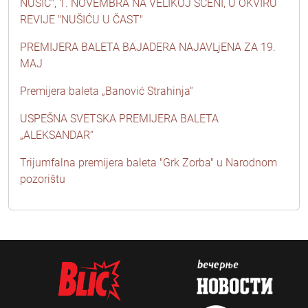
NUŠIĆ", 1. NOVEMBRA NA VELIKOJ SCENI, U OKVIRU
REVIJE "NUŠIĆU U ČAST"
PREMIJERA BALETA BAJADERA NAJAVLjENA ZA 19.
MAJ
Premijera baleta „Banović Strahinja“
USPEŠNA SVETSKA PREMIJERA BALETA
„ALEKSANDAR“
Trijumfalna premijera baleta "Grk Zorba" u Narodnom
pozorištu