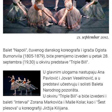
21. septembar 2012.
Balet "Napoli", čuvenog danskog koreografa i igrača Ogista
Burnonvila (1805-1879), biće premijerno izveden u petak 28.
septembra (19,30) u okviru predstave "Triple Bill".
U glavnim ulogama nastupaju Ana
Pavlović i Jovan Veselinović, a u
predstavi učestvuju i solisti Baleta
Narodnog pozorišta.
U okviru "Triple Bill"-a biće izvedeni i
baleti "Interval" Zorana Markovića i Maše Kolar, kao i "Šest
plesova" u koreografiji Jiržija Kilijana.