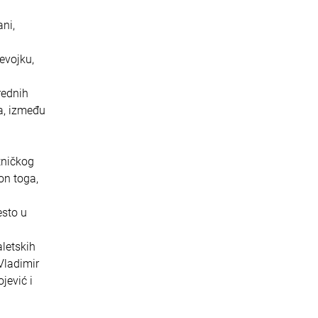
ani,
evojku,
rednih
sa, između
tničkog
on toga,
esto u
aletskih
Vladimir
jević i