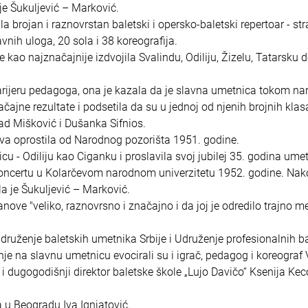
 je Šukuljević – Marković.
a brojan i raznovrstan baletski i opersko-baletski repertoar - str
vnih uloga, 20 sola i 38 koreografija.
kao najznačajnije izdvojila Svalindu, Odiliju, Žizelu, Tatarsku d
arijeru pedagoga, ona je kazala da je slavna umetnica tokom na
čajne rezultate i podsetila da su u jednoj od njenih brojnih kla
rad Mišković i Dušanka Sifnios.
va oprostila od Narodnog pozorišta 1951. godine.
icu - Odiliju kao Ciganku i proslavila svoj jubilej 35. godina ume
koncertu u Kolarčevom narodnom univerzitetu 1952. godine. Nak
la je Šukuljević – Marković.
nove "veliko, raznovrsno i značajno i da joj je odredilo trajno m
Udruženje baletskih umetnika Srbije i Udruženje profesionalnih b
nje na slavnu umetnicu evocirali su i igrač, pedagog i koreograf 
 dugogodišnji direktor baletske škole „Lujo Davičo“ Ksenija Keco
 u Beogradu Iva Ignjatović.