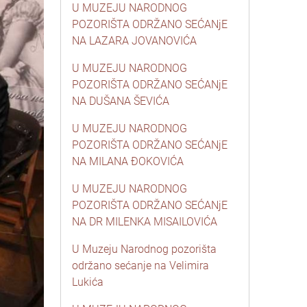
U MUZEJU NARODNOG
POZORIŠTA ODRŽANO SEĆANjE
NA LAZARA JOVANOVIĆA
U MUZEJU NARODNOG
POZORIŠTA ODRŽANO SEĆANjE
NA DUŠANA ŠEVIĆA
U MUZEJU NARODNOG
POZORIŠTA ODRŽANO SEĆANjE
NA MILANA ĐOKOVIĆA
U MUZEJU NARODNOG
POZORIŠTA ODRŽANO SEĆANjE
NA DR MILENKA MISAILOVIĆA
U Muzeju Narodnog pozorišta
održano sećanje na Velimira
Lukića