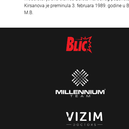
Kirsanova je preminula 3. februara 1989. godine u B
M.B.