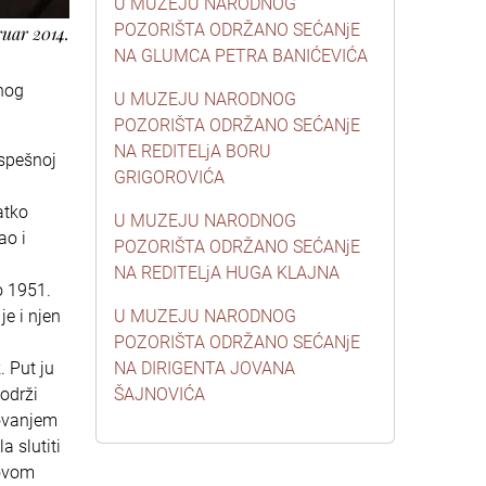
U MUZEJU NARODNOG
POZORIŠTA ODRŽANO SEĆANjE
ruar 2014.
NA GLUMCA PETRA BANIĆEVIĆA
nog
U MUZEJU NARODNOG
POZORIŠTA ODRŽANO SEĆANjE
NA REDITELjA BORU
uspešnoj
GRIGOROVIĆA
atko
U MUZEJU NARODNOG
ao i
POZORIŠTA ODRŽANO SEĆANjE
NA REDITELjA HUGA KLAJNA
o 1951.
je i njen
U MUZEJU NARODNOG
POZORIŠTA ODRŽANO SEĆANjE
. Put ju
NA DIRIGENTA JOVANA
 održi
ŠAJNOVIĆA
tovanjem
 slutiti
 ovom