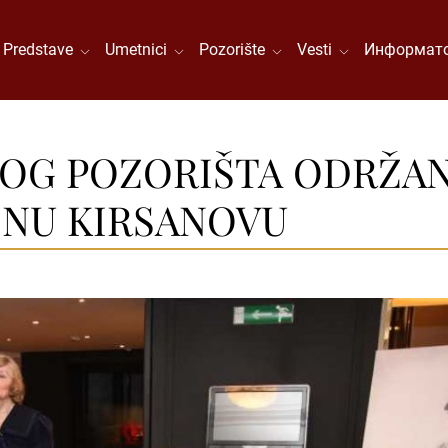
Predstave
Umetnici
Pozorište
Vesti
Информато
OG POZORIŠTA ODRŽAN
INU KIRSANOVU