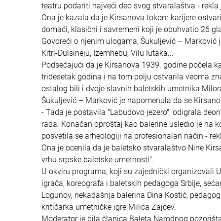
teatru podariti najveći deo svog stvaralaštva - rekla
Ona je kazala da je Kirsanova tokom karijere ostvaril
domaći, klasični i savremeni koji je obuhvatio 26 gla
Govoreći o njenim ulogama, Šukuljević – Marković je 
Kitri-Dulsineju, Izemhebu, Vilu lutaka...
Podsećajući da je Kirsanova 1939. godine počela k
tridesetak godina i na tom polju ostvarila veoma zna
ostalog bili i dvoje slavnih baletskih umetnika Milo
Šukuljević – Marković je napomenula da se Kirsano
- Tada je postavila "Labudovo jezero", odigrala deon
rada. Konačan oproštaj kao balerine usledio je na 
posvetila se arheologiji na profesionalan način - rek
Ona je ocenila da je baletsko stvaralaštvo Nine Kirsa
vrhu srpske baletske umetnosti".
U okviru programa, koji su zajednički organizovali 
igrača, koreografa i baletskih pedagoga Srbije, seća
Logunov, nekadašnja balerina Dina Kostić, pedagog i
kritičarka umetničke igre Milica Zajcev.
Moderator je bila članica Baleta Narodnog pozorišta