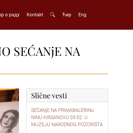
р о раду
Kontakt
Ћир
Eng
O SEĆANjE NA
Slične vesti
SEĆANjE NA PRIMABALERINU
NINU KIRSANOVU 03.02. U
MUZEJU NARODNOG POZORIŠTA