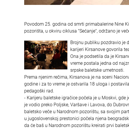
Povodom 25. godina od smrti primabalerine Nine Ki
pozorišta, u okviru ciklusa "Sećanje", održano je ve
Brojnu publiku pozdravio je 
karijeri Kirsanove govorila t
Ona je podsetila da je Kirsa
vreme postala jedna od najzn
srpske baletske umetnosti.
Prema njenim rečima, Kirsanova je na sceni Naciona
godine i za to vreme je ostvarila 18 uloga i postavi
pedagoški rad.
- Karijeru baletske igračice počela je u Moskvi, gde 
je vodio preko Poljske, Varšave i Lavova, do Dubrovn
baletsko veče u Narodnom pozorištu, sa svojim par
u jugoslovenskoj prestonici počela njena beogradska 
da će baš u Narodnom pozorištu kreirati prvi baletsk