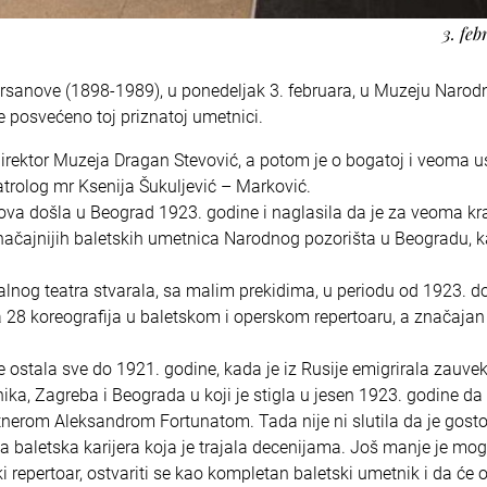
3. feb
rsanove (1898-1989), u ponedeljak 3. februara, u Muzeju Narod
če posvećeno toj priznatoj umetnici.
direktor Muzeja Dragan Stevović, a potom je o bogatoj i veoma 
eatrolog mr Ksenija Šukuljević – Marković.
nova došla u Beograd 1923. godine i naglasila da je za veoma kr
ačajnijih baletskih umetnica Narodnog pozorišta u Beogradu, k
lnog teatra stvarala, sa malim prekidima, u periodu od 1923. d
la 28 koreografija u baletskom i operskom repertoaru, a značajan 
je ostala sve do 1921. godine, kada je iz Rusije emigrirala zauvek
ika, Zagreba i Beograda u koji je stigla u jesen 1923. godine da
tnerom Aleksandrom Fortunatom. Tada nije ni slutila da je gos
baletska karijera koja je trajala decenijama. Još manje je mogla
i repertoar, ostvariti se kao kompletan baletski umetnik i da će