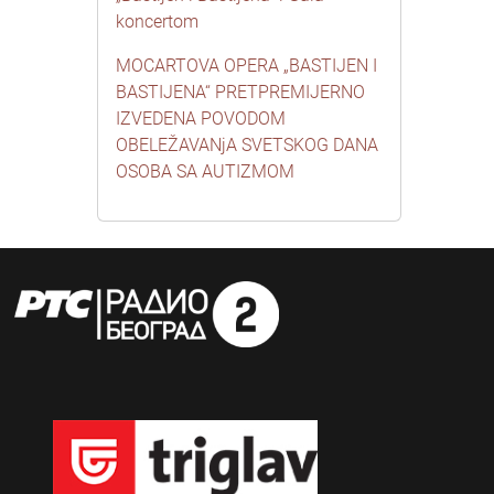
koncertom
MOCARTOVA OPERA „BASTIJEN I
BASTIJENA“ PRETPREMIJERNO
IZVEDENA POVODOM
OBELEŽAVANjA SVETSKOG DANA
OSOBA SA AUTIZMOM