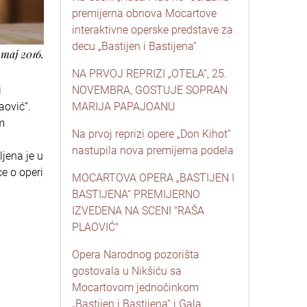
premijerna obnova Mocartove
interaktivne operske predstave za
decu „Bastijen i Bastijena“
 maj 2016.
NA PRVOJ REPRIZI „OTELA“, 25.
i
NOVEMBRA, GOSTUJE SOPRAN
aović“.
MARIJA PAPAJOANU
m
Na prvoj reprizi opere „Don Kihot“
nastupila nova premijerna podela
ljena je u
ce o operi
MOCARTOVA OPERA „BASTIJEN I
BASTIJENA“ PREMIJERNO
IZVEDENA NA SCENI "RAŠA
PLAOVIĆ"
Opera Narodnog pozorišta
gostovala u Nikšiću sa
Mocartovom jednočinkom
„Bastijen i Bastijena“ i Gala