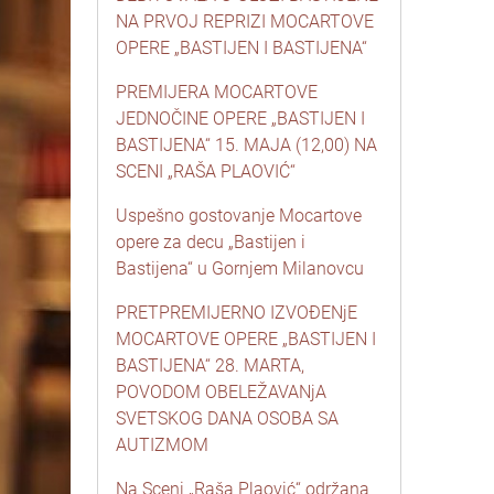
NA PRVOJ REPRIZI MOCARTOVE
OPERE „BASTIJEN I BASTIJENA“
PREMIJERA MOCARTOVE
JEDNOČINE OPERE „BASTIJEN I
BASTIJENA“ 15. MAJA (12,00) NA
SCENI „RAŠA PLAOVIĆ“
Uspešno gostovanje Mocartove
opere za decu „Bastijen i
Bastijena“ u Gornjem Milanovcu
PRETPREMIJERNO IZVOĐENjE
MOCARTOVE OPERE „BASTIJEN I
BASTIJENA“ 28. MARTA,
POVODOM OBELEŽAVANjA
SVETSKOG DANA OSOBA SA
AUTIZMOM
Na Sceni „Raša Plaović“ održana