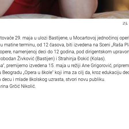
25.
ovaće 29. maja u ulozi Bastijene, u Mocartovoj jednočinoj oper
će u matine terminu, od 12 časova, biti izvedena na Sceni „Raša Pl
e opere, namenjenoj deci do 12 godina, pod dirigentskom upravo
lobodan Živković (Bastijen) i Strahinja Đokić (Kolas).
na“, premijerno izvedena 15. maja u režiji Ane Grigorović, priprem
 Beogradu „Opera u škole“ koji ima za cilj da, kroz edukaciju de
 decu i mlade školskog uzrasta, stvori novu publiku.
ina Grčić Nikolić.