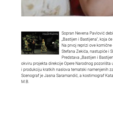
Sopran Nevena Pavlović debit
„Bastijen i Bastijena“, koja 
Na prvoj reprizi ove komičn
Stefana Zekića, nastupiće i S
Predstava „Bastijen i Bastije
okviru projekta direkcije Opere Narodnog pozorišta u
i produkciju kratkih naslova tematski namenjenih za
Scenograf je Jasna Saramandić, a kostimograf Katar
M.B.