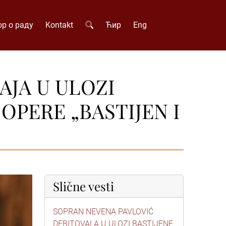
р о раду
Kontakt
Ћир
Eng
AJA U ULOZI
OPERE „BASTIJEN I
Slične vesti
SOPRAN NEVENA PAVLOVIĆ
DEBITOVALA U ULOZI BASTIJENE