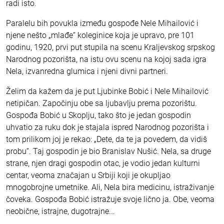
radi isto.
Paralelu bih povukla između gospođe Nele Mihailović i
njene nešto „mlađe“ koleginice koja je upravo, pre 101
godinu, 1920, prvi put stupila na scenu Kraljevskog srpskog
Narodnog pozorišta, na istu ovu scenu na kojoj sada igra
Nela, izvanredna glumica i njeni divni partneri.
Želim da kažem da je put Ljubinke Bobić i Nele Mihailović
netipičan. Započinju obe sa ljubavlju prema pozorištu.
Gospođa Bobić u Skoplju, tako što je jedan gospodin
uhvatio za ruku dok je stajala ispred Narodnog pozorišta i
tom prilikom joj je rekao: „Dete, da te ja povedem, da vidiš
probu“. Taj gospodin je bio Branislav Nušić. Nela, sa druge
strane, njen dragi gospodin otac, je vodio jedan kulturni
centar, veoma značajan u Srbiji koji je okupljao
mnogobrojne umetnike. Ali, Nela bira medicinu, istraživanje
čoveka. Gospođa Bobić istražuje svoje lično ja. Obe, veoma
neobične, istrajne, dugotrajne...