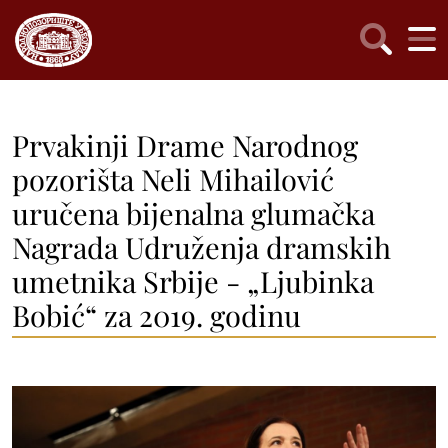
Prvakinji Drame Narodnog
pozorišta Neli Mihailović
uručena bijenalna glumačka
Nagrada Udruženja dramskih
umetnika Srbije - „Ljubinka
Bobić“ za 2019. godinu