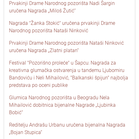
Prvakinji Drame Narodnog pozorišta Nadi Šargin
uručena Nagrada „Miloš Žutić“
Nagrada "Žanka Stokić" uručena prvakinji Drame
Narodnog pozorišta Nataši Ninković
Prvakinji Drame Narodnog pozorišta Nataši Ninković
uručena Nagrada „Zlatni platan“
Festival "Pozorišno proleće" u Šapcu: Nagrada za
kreativna glumačka ostvarenja u tandemu Ljubomiru
Bandoviću i Neli Mihailović, "Balkanski špijun" najbolja
predstava po oceni publike
Glumica Narodnog pozorišta u Beogradu Nela
Mihailović dobitnica bijenalne Nagrade „Ljubinka
Bobić“
Reditelju Andrašu Urbanu uručena bijenalna Nagrada
„Bojan Stupica“