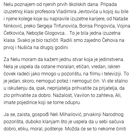
Nelu poznajem od njenih prvih školskih dana. Pripada
izuzetnoj klasi profesora Vladimira Jevtovića u kojoj su bile
i njene kolege koje su napravile izuzetne karijere, od Nataše
Ninković, preko Sergeja Trifunovića, Borisa Pingovića, Vojina
Ćetkovića, Nebojše Glogovca... To je bila jedna izuzetna
klasa. Svako je bio različit. Radili smo zajedno Čehova na
prvoj i Nušića na drugoj godini.
Za Nelu moram da kažem jednu stvar koja je jedinstvena.
Nela je uspela da ostane moralan, etičan, vredan, iskren
čovek radeći jako mnogo u pozorištu, na filmu i televiziji. To
je jedan, skoro, nemoguć potez i nemoguć čin. Vi ste stalno
u iskušenju da, ipak, neprijatelja prihvatite za prijatelja, da
zlo prihvatite za dobro. Nažalost, Vavilon to zahteva, Ali,
imate pojedince koji se tome odupru.
Ja se, zaista, gospođi Neli Mihailović, prvakinji Narodnog
pozorišta, duboko klanjam što je uspela da u sebi sačuva
dobro, etiku, moral, poštenje. Možda će se to nekome činiti