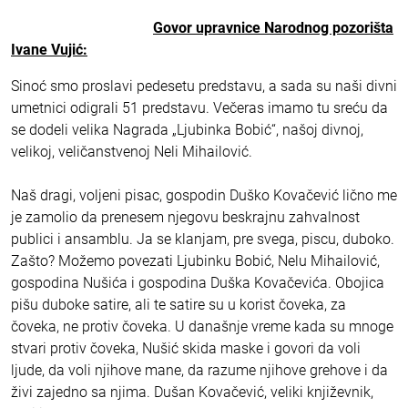
Govor upravnice Narodnog pozorišta
Ivane Vujić:
Sinoć smo proslavi pedesetu predstavu, a sada su naši divni
umetnici odigrali 51 predstavu. Večeras imamo tu sreću da
se dodeli velika Nagrada „Ljubinka Bobić“, našoj divnoj,
velikoj, veličanstvenoj Neli Mihailović.
Naš dragi, voljeni pisac, gospodin Duško Kovačević lično me
je zamolio da prenesem njegovu beskrajnu zahvalnost
publici i ansamblu. Ja se klanjam, pre svega, piscu, duboko.
Zašto? Možemo povezati Ljubinku Bobić, Nelu Mihailović,
gospodina Nušića i gospodina Duška Kovačevića. Obojica
pišu duboke satire, ali te satire su u korist čoveka, za
čoveka, ne protiv čoveka. U današnje vreme kada su mnoge
stvari protiv čoveka, Nušić skida maske i govori da voli
ljude, da voli njihove mane, da razume njihove grehove i da
živi zajedno sa njima. Dušan Kovačević, veliki književnik,