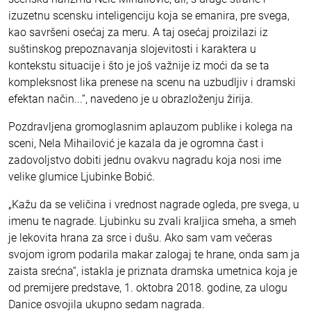
izuzetnu scensku inteligenciju koja se emanira, pre svega,
kao savršeni osećaj za meru. A taj osećaj proizilazi iz
suštinskog prepoznavanja slojevitosti i karaktera u
kontekstu situacije i što je još važnije iz moći da se ta
kompleksnost lika prenese na scenu na uzbudljiv i dramski
efektan način...“, navedeno je u obrazloženju žirija.
Pozdravljena gromoglasnim aplauzom publike i kolega na
sceni, Nela Mihailović je kazala da je ogromna čast i
zadovoljstvo dobiti jednu ovakvu nagradu koja nosi ime
velike glumice Ljubinke Bobić.
„Kažu da se veličina i vrednost nagrade ogleda, pre svega, u
imenu te nagrade. Ljubinku su zvali kraljica smeha, a smeh
je lekovita hrana za srce i dušu. Ako sam vam večeras
svojom igrom podarila makar zalogaj te hrane, onda sam ja
zaista srećna“, istakla je priznata dramska umetnica koja je
od premijere predstave, 1. oktobra 2018. godine, za ulogu
Danice osvojila ukupno sedam nagrada.