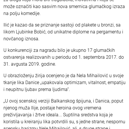
može označiti kao sasvim nova smernica glumačkog izraza
na polju komedije.
Ilić je kazao da se priznanje sastoji od plakete u bronzi, sa
likom Ljubinke Bobić, od unikatne diplome na pergamentu i
novčanog iznosa.
U konkurenciji za nagradu bilo je ukupno 17 glumačkih
ostvarenja realizovanih u periodu od 1. septembra 2017. do
31. avgusta 2019. godine.
U obrazloženju žirija ocenjeno je da Nela Mihailović u svoje
tkanje lika Danice „upakovala optimizam, vitalnost, empatiju
i neupitnu ljubav prema ljudima“.
„U ovoj scenskoj verziji Balkanskog špijuna, i Danica, poput
njenog muža Ilije, postaje heroina ovog vremena
preživljavanja i žrtve ideala... Suptilna sredstva koja je
koristila u kreiranju lika potvrdili su, s jedne strane, nespornu
scensku harizmu Nele Mihailović, ali, s druge strane i