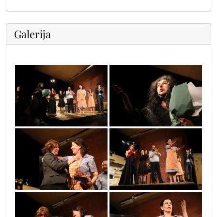
Galerija
_620550365568695_2372365136726982144_n
174233437_887385391828460_69938820668
sif_3195
sif_3182