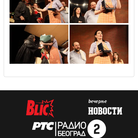
sif_3197
sif_3219
_304231627719451_1347946284770762917_n
sif_3206