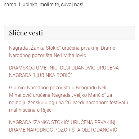
nama. Ljubinka, molim te, čuvaj nas!
Slične vesti
Nagrada „Žanka Stokić“ uručena prvakinji Drame
Narodnog pozorišta Neli Mihailović
DRAMSKOJ UMETNICI OLGI ODANOVIĆ URUČENA
NAGRADA “LjUBINKA BOBIĆ“
Glumici Narodnog pozorišta u Beogradu Neli
Mihailović uručena Nagrada „Veljko Maričić“ za
najbolju žensku ulogu na 26. Međunarodnom festivalu
malih scena u Rijeci
NAGRADA "ŽANKA STOKIĆ" URUČENA PRVAKINjI
DRAME NARODNOG POZORIŠTA OLGI ODANOVIĆ