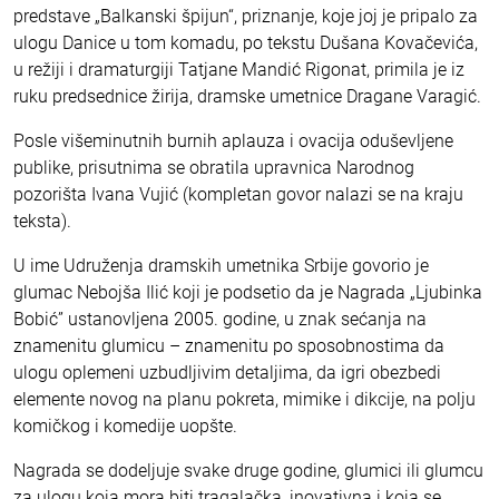
predstave „Balkanski špijun“, priznanje, koje joj je pripalo za
ulogu Danice u tom komadu, po tekstu Dušana Kovačevića,
u režiji i dramaturgiji Tatjane Mandić Rigonat, primila je iz
ruku predsednice žirija, dramske umetnice Dragane Varagić.
Posle višeminutnih burnih aplauza i ovacija oduševljene
publike, prisutnima se obratila upravnica Narodnog
pozorišta Ivana Vujić (kompletan govor nalazi se na kraju
teksta).
U ime Udruženja dramskih umetnika Srbije govorio je
glumac Nebojša Ilić koji je podsetio da je Nagrada „Ljubinka
Bobić” ustanovljena 2005. godine, u znak sećanja na
znamenitu glumicu – znamenitu po sposobnostima da
ulogu oplemeni uzbudljivim detaljima, da igri obezbedi
elemente novog na planu pokreta, mimike i dikcije, na polju
komičkog i komedije uopšte.
Nagrada se dodeljuje svake druge godine, glumici ili glumcu
za ulogu koja mora biti tragalačka, inovativna i koja se