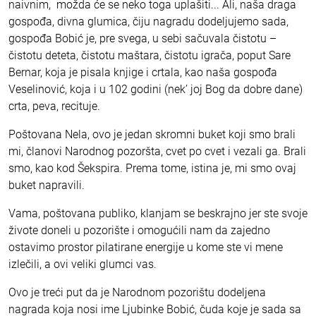
naivnim, možda će se neko toga uplašiti... Ali, naša draga
gospođa, divna glumica, čiju nagradu dodeljujemo sada,
gospođa Bobić je, pre svega, u sebi sačuvala čistotu –
čistotu deteta, čistotu maštara, čistotu igrača, poput Sare
Bernar, koja je pisala knjige i crtala, kao naša gospođa
Veselinović, koja i u 102 godini (nek’ joj Bog da dobre dane)
crta, peva, recituje.
Poštovana Nela, ovo je jedan skromni buket koji smo brali
mi, članovi Narodnog pozoršta, cvet po cvet i vezali ga. Brali
smo, kao kod Šekspira. Prema tome, istina je, mi smo ovaj
buket napravili.
Vama, poštovana publiko, klanjam se beskrajno jer ste svoje
živote doneli u pozorište i omogućili nam da zajedno
ostavimo prostor pilatirane energije u kome ste vi mene
izlečili, a ovi veliki glumci vas.
Ovo je treći put da je Narodnom pozorištu dodeljena
nagrada koja nosi ime Ljubinke Bobić, čuda koje je sada sa