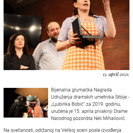
15. april 2021.
Bijenalna glumačka Nagrada
Udruženja dramskih umetnika Srbije -
„Ljubinka Bobić“ za 2019. godinu,
uručena je 15. aprila prvakinji Drame
Narodnog pozorišta Neli Mihailović.
Na svečanosti, održanoj na Velikoj sceni posle izvođenja