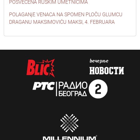
POSVEĆENA RUSKIM UMETNICIMA
POLAGANjE VENACA NA SPOMEN PLOČU GLUMCU
DRAGANU MAKSIMOVIĆU MAKSI, 4. FEBRUARA