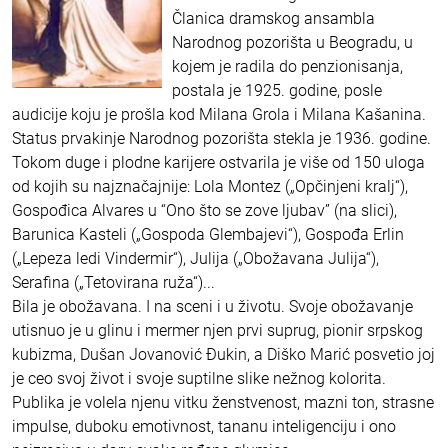
Članica dramskog ansambla
Narodnog pozorišta u Beogradu, u
kojem je radila do penzionisanja,
postala je 1925. godine, posle
audicije koju je prošla kod Milana Grola i Milana Kašanina.
Status prvakinje Narodnog pozorišta stekla je 1936. godine.
Tokom duge i plodne karijere ostvarila je više od 150 uloga
od kojih su najznačajnije: Lola Montez („Opčinjeni kralj“),
Gospođica Alvares u “Ono što se zove ljubav” (na slici),
Barunica Kasteli („Gospoda Glembajevi“), Gospođa Erlin
(„Lepeza ledi Vindermir“), Julija („Obožavana Julija“),
Serafina („Tetovirana ruža“)...
Bila je obožavana. I na sceni i u životu. Svoje obožavanje
utisnuo je u glinu i mermer njen prvi suprug, pionir srpskog
kubizma, Dušan Jovanović Đukin, a Diško Marić posvetio joj
je ceo svoj život i svoje suptilne slike nežnog kolorita.
Publika je volela njenu vitku ženstvenost, mazni ton, strasne
impulse, duboku emotivnost, tananu inteligenciju i ono