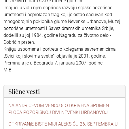
neizrecivo u daru svake rođene glumice.
Imajući u vidu njen doprinos razvoju srpske pozorišne
umetnosti i neprolazan trag koji je ostao sačuvan kod
mnogobrojnih poklonika glume Nevenke Urbanove, Muzej
pozorišne umetnosti i Savez dramskih umetnika Srbije,
dodelili su joj 1984. godine Nagradu za životno delo -
Dobričin prsten.
Knjigu uspomena i portreta o kolegama savremenicima –
„Svici koji slovima svetle“, objavila je 2001. godine.
Preminula je u Beogradu 7. januara 2007. godine.
M.B.
Slične vesti
NA ANDRIĆEVOM VENCU 8 OTKRIVENA SPOMEN
PLOČA POZORIŠNOJ DIVI NEVENKI URBANOVOJ
OTKRIVANjE BISTE MIJI ALEKSIĆU 26. SEPTEMBRA U