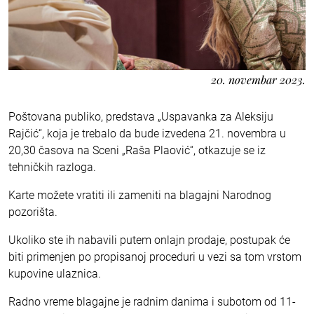
20. novembar 2023.
Poštovana publiko, predstava „Uspavanka za Aleksiju
Rajčić“, koja je trebalo da bude izvedena 21. novembra u
20,30 časova na Sceni „Raša Plaović“, otkazuje se iz
tehničkih razloga.
Karte možete vratiti ili zameniti na blagajni Narodnog
pozorišta.
Ukoliko ste ih nabavili putem onlajn prodaje, postupak će
biti primenjen po propisanoj proceduri u vezi sa tom vrstom
kupovine ulaznica.
Radno vreme blagajne je radnim danima i subotom od 11-