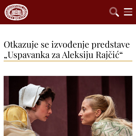
Otkazuje se izvođenje predstave
„Uspavanka za Aleksiju Rajčić“