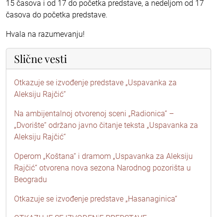
15 časova i od 17 do početka predstave, a nedeljom od 17
časova do početka predstave.
Hvala na razumevanju!
Slične vesti
Otkazuje se izvođenje predstave „Uspavanka za
Aleksiju Rajčić“
Na ambijentalnoj otvorenoj sceni „Radionica“ –
„Dvorište“ održano javno čitanje teksta „Uspavanka za
Aleksiju Rajčić“
Operom „Koštana“ i dramom „Uspavanka za Aleksiju
Rajčić“ otvorena nova sezona Narodnog pozorišta u
Beogradu
Otkazuje se izvođenje predstave „Hasanaginica“