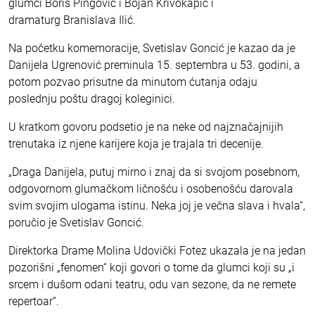
glumci Boris Pingović i Bojan Krivokapić i
dramaturg Branislava Ilić.
Na početku komemoracije, Svetislav Goncić je kazao da je
Danijela Ugrenović preminula 15. septembra u 53. godini, a
potom pozvao prisutne da minutom ćutanja odaju
poslednju poštu dragoj koleginici.
U kratkom govoru podsetio je na neke od najznačajnijih
trenutaka iz njene karijere koja je trajala tri decenije.
„Draga Danijela, putuj mirno i znaj da si svojom posebnom,
odgovornom glumačkom ličnošću i osobenošću darovala
svim svojim ulogama istinu. Neka joj je večna slava i hvala“,
poručio je Svetislav Goncić.
Direktorka Drame Molina Udovički Fotez ukazala je na jedan
pozorišni „fenomen“ koji govori o tome da glumci koji su „i
srcem i dušom odani teatru, odu van sezone, da ne remete
repertoar“.