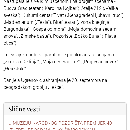
Nastupala je s velikim uspehom i na drugim scenama -
Budva Grad teatar („Karolina Nojber“), Atelje 212 („Velika
sveska“), Kulturni centar Tivat („Nenagrađeni ljubavni trud“),
„Madlenianum („Tesla“), Bitef teatar („Ivona kneginja
Burgundska“, „Gospa od mora“, „Moja domovina sedam
snova“, „Zimske bašte“), Pozorište „Boško Buha“ („Plava
ptica“)...
Televizijska publika pamtiće je po ulogama u serijama
„Žene sa Dedinja“, „Moja generacija Z“, „Pogrešan čovek“ i
„Gore dole“.
Danijela Ugrenović sahranjena je 20. septembra na
beogradskom groblju „Lešće”.
Slične vesti
U MUZEJU NARODNOG POZORIŠTA PREMIJERNO