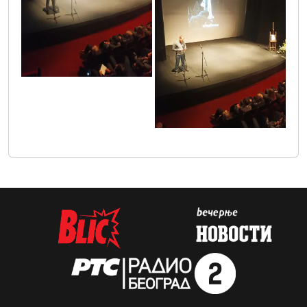
1663762930263