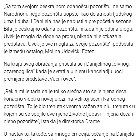
„Sa tom svojom beskrajnom odanošću pozorištu, ne samo
Narodnom, nego pozorištu uopšte, kao delatnosti ljudskog
uma i duha, i Danijela nas je napustila pre početka sezone...
Bila je beskrajno odana pozorištu, nikada nije odbila ulogu.
Uvek je mogla da dođe na probu, nikada nije otkazala
predstavu. Uvek je sve mogla za svoje pozorište“, podsetila
je između ostalog, Molina Udovički Fotez.
Na kraju svog obraćanja prisetila se i Danijelinog „divnog,
ozarenog lica“ kada je svratila u njenu kancelariju uoči
premijere predstave „Vuci i ovce“.
„Rekla mi je tada da je toliko srećna što će je njena deca
konačno videti u novoj ulozi, na Velikoj sceni Narodnog
pozorišta. To je bio trenutak veoma važan za nju; trenutak u
kojem su se spojile dve njene životne ljubavi – njena deca i
njeno pozorište“, istakla je direktorka Drame.
U nastavku, takođe, sa mnogo emocija, sećanje na Danijelu