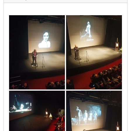
1663762882437
1663762945625
1663762976943
1663762958377