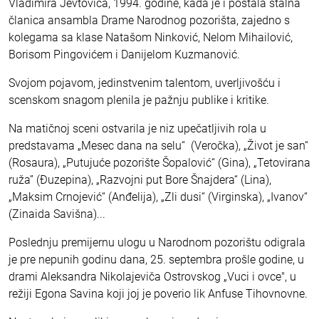
Vladimira Jevtovića, 1994. godine, kada je i postala stalna
članica ansambla Drame Narodnog pozorišta, zajedno s
kolegama sa klase Natašom Ninković, Nelom Mihailović,
Borisom Pingovićem i Danijelom Kuzmanović.
Svojom pojavom, jedinstvenim talentom, uverljivošću i
scenskom snagom plenila je pažnju publike i kritike.
Na matičnoj sceni ostvarila je niz upečatljivih rola u
predstavama „Mesec dana na selu“ (Veročka), „Život je san“
(Rosaura), „Putujuće pozorište Šopalović“ (Gina), „Tetovirana
ruža” (Đuzepina), „Razvojni put Bore Šnajdera“ (Lina),
„Maksim Crnojević“ (Anđelija), „Zli dusi“ (Virginska), „Ivanov“
(Zinaida Savišna)...
Poslednju premijernu ulogu u Narodnom pozorištu odigrala
je pre nepunih godinu dana, 25. septembra prošle godine, u
drami Aleksandra Nikolajeviča Ostrovskog „Vuci i ovce", u
režiji Egona Savina koji joj je poverio lik Anfuse Tihovnovne.