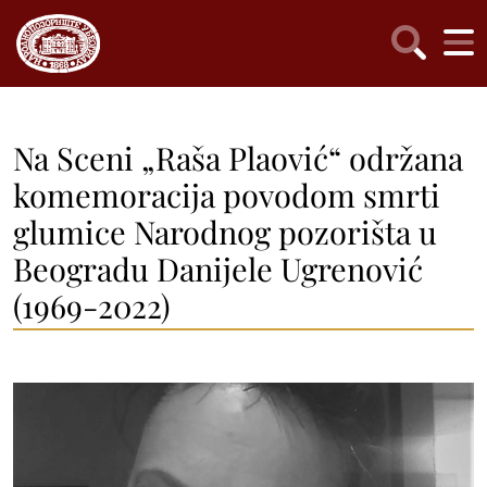
Na Sceni „Raša Plaović“ održana
komemoracija povodom smrti
glumice Narodnog pozorišta u
Beogradu Danijele Ugrenović
(1969-2022)