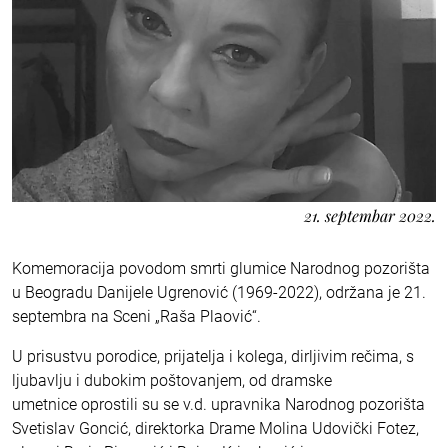
21. septembar 2022.
Komemoracija povodom smrti glumice Narodnog pozorišta
u Beogradu Danijele Ugrenović (1969-2022), održana je 21.
septembra na Sceni „Raša Plaović“.
U prisustvu porodice, prijatelja i kolega, dirljivim rečima, s
ljubavlju i dubokim poštovanjem, od dramske
umetnice oprostili su se v.d. upravnika Narodnog pozorišta
Svetislav Goncić, direktorka Drame Molina Udovički Fotez,