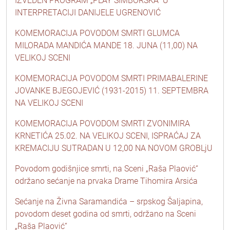
IZVEDEN PROGRAM „PLAY ŠIMBORSKA“ U
INTERPRETACIJI DANIJELE UGRENOVIĆ
KOMEMORACIJA POVODOM SMRTI GLUMCA
MILORADA MANDIĆA MANDE 18. JUNA (11,00) NA
VELIKOJ SCENI
KOMEMORACIJA POVODOM SMRTI PRIMABALERINE
JOVANKE BJEGOJEVIĆ (1931-2015) 11. SEPTEMBRA
NA VELIKOJ SCENI
KOMEMORACIJA POVODOM SMRTI ZVONIMIRA
KRNETIĆA 25.02. NA VELIKOJ SCENI, ISPRAĆAJ ZA
KREMACIJU SUTRADAN U 12,00 NA NOVOM GROBLjU
Povodom godišnjice smrti, na Sceni „Raša Plaović“
održano sećanje na prvaka Drame Tihomira Arsića
Sećanje na Živna Saramandića – srpskog Šaljapina,
povodom deset godina od smrti, održano na Sceni
„Raša Plaović“