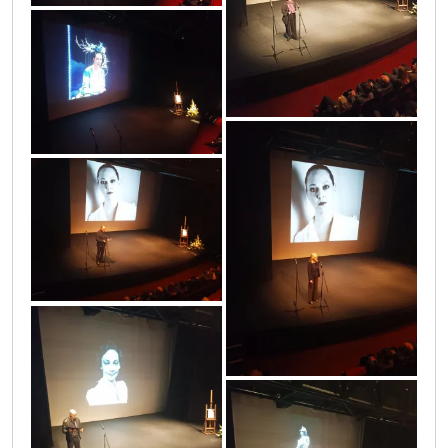
1663763429584
1663762828640_1
1663762850468
1663762903453