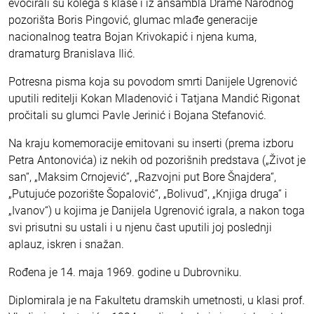
evocirali su kolega s klase i iz ansambla Drame Narodnog
pozorišta Boris Pingović, glumac mlađe generacije
nacionalnog teatra Bojan Krivokapić i njena kuma,
dramaturg Branislava Ilić.
Potresna pisma koja su povodom smrti Danijele Ugrenović
uputili reditelji Kokan Mladenović i Tatjana Mandić Rigonat
pročitali su glumci Pavle Jerinić i Bojana Stefanović.
Na kraju komemoracije emitovani su inserti (prema izboru
Petra Antonovića) iz nekih od pozorišnih predstava („Život je
san“, „Maksim Crnojević“, „Razvojni put Bore Šnajdera“,
„Putujuće pozorište Šopalović“, „Bolivud“, „Knjiga druga“ i
„Ivanov“) u kojima je Danijela Ugrenović igrala, a nakon toga
svi prisutni su ustali i u njenu čast uputili joj poslednji
aplauz, iskren i snažan.
Rođena je 14. maja 1969. godine u Dubrovniku.
Diplomirala je na Fakultetu dramskih umetnosti, u klasi prof.