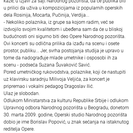
kaže, u izjavi za sajt Narodnog pozorišta, da će publika biti
u prilici da uživa u kompozicijama iz popularnih operskih
dela Rosinija, Mocarta, Pučinija, Verdija...
- Nekoliko polaznika, iz grupe sa kojom radim, već se
izdvojilo svojim kvalitetom i ubeđena sam da će u bliskoj
budućnosti oni sigurno biti deo Opere Narodnog pozorišta.
Ovi koncerti su odlična prilika da izađu na scenu i osete
prostor, publiku... Jer, svrha postojanja studija je upravo u
tome da nadograđuje mlade umetnike i osposobi ih za
scenu - podseća Suzana Šuvaković Savić.
Pored umetničkog rukovodstva, polaznike, koji će nastupiti
uz klavirsku saradnju Milivoja Veljića, za koncert je
pripremao i vokalni pedagog Dragoslav Ilić.
Ulaz je slobodan.
Odlukom Ministarstva za kulturu Republike Srbije i odlukom
Upravnog odbora Narodnog pozorišta u Beogradu, donetom
30. marta 2009. godine, Operski studio Narodnog pozorišta
dobio je ime Borislav Popović, u znak sećanja na istaknutog
reditelja Opere.