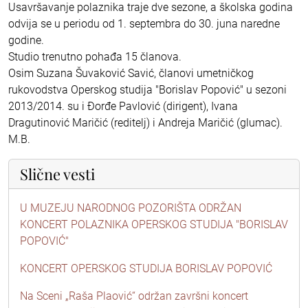
Usavršavanje polaznika traje dve sezone, a školska godina
odvija se u periodu od 1. septembra do 30. juna naredne
godine.
Studio trenutno pohađa 15 članova.
Osim Suzana Šuvaković Savić, članovi umetničkog
rukovodstva Operskog studija "Borislav Popović" u sezoni
2013/2014. su i Đorđe Pavlović (dirigent), Ivana
Dragutinović Maričić (reditelj) i Andreja Maričić (glumac).
M.B.
Slične vesti
U MUZEJU NARODNOG POZORIŠTA ODRŽAN
KONCERT POLAZNIKA OPERSKOG STUDIJA "BORISLAV
POPOVIĆ"
KONCERT OPERSKOG STUDIJA BORISLAV POPOVIĆ
Na Sceni „Raša Plaović“ održan završni koncert