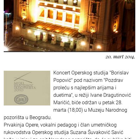
20. mart 2014.
Koncert Operskog studija "Borislav
Popović" pod nazivom "Pozdrav
proleću s najlepšim arijama i
duetima", u režiji Ivane Dragutinović
Maričić, biće održan u petak 28.
marta (18,00) u Muzeju Narodnog
pozorišta u Beogradu.
Prvakinja Opere, vokalni pedagog i član umetničkog
rukovodstva Operskog studija Suzana Šuvaković Savić