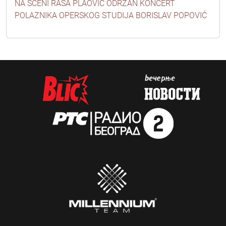
NA SCENI RAŠA PLAOVIĆ ODRŽAN KONCERT
POLAZNIKA OPERSKOG STUDIJA BORISLAV POPOVIĆ