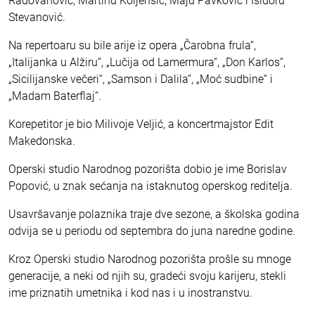
Radovanović, Martinu Koljenšić, Maju Pavković i Isidoru
Stevanović.
Na repertoaru su bile arije iz opera „Čarobna frula“,
„Italijanka u Alžiru“, „Lučija od Lamermura“, „Don Karlos“,
„Sicilijanske večeri“, „Samson i Dalila“, „Moć sudbine“ i
„Madam Baterflaj“.
Korepetitor je bio Milivoje Veljić, a koncertmajstor Edit
Makedonska.
Operski studio Narodnog pozorišta dobio je ime Borislav
Popović, u znak sećanja na istaknutog operskog reditelja.
Usavršavanje polaznika traje dve sezone, a školska godina
odvija se u periodu od septembra do juna naredne godine.
Kroz Operski studio Narodnog pozorišta prošle su mnoge
generacije, a neki od njih su, gradeći svoju karijeru, stekli
ime priznatih umetnika i kod nas i u inostranstvu.