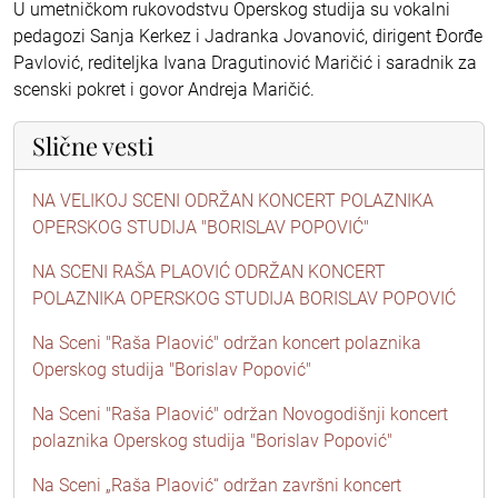
U umetničkom rukovodstvu Operskog studija su vokalni
pedagozi Sanja Kerkez i Jadranka Jovanović, dirigent Đorđe
Pavlović, rediteljka Ivana Dragutinović Maričić i saradnik za
scenski pokret i govor Andreja Maričić.
Slične vesti
NA VELIKOJ SCENI ODRŽAN KONCERT POLAZNIKA
OPERSKOG STUDIJA "BORISLAV POPOVIĆ"
NA SCENI RAŠA PLAOVIĆ ODRŽAN KONCERT
POLAZNIKA OPERSKOG STUDIJA BORISLAV POPOVIĆ
Na Sceni "Raša Plaović" održan koncert polaznika
Operskog studija "Borislav Popović"
Na Sceni "Raša Plaović" održan Novogodišnji koncert
polaznika Operskog studija "Borislav Popović"
Na Sceni „Raša Plaović“ održan završni koncert