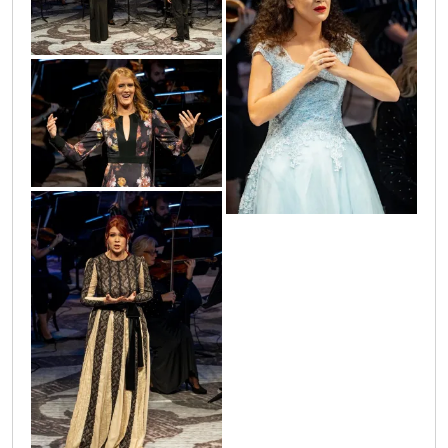
122033649_3558373667557608_17504043102
_3558372654224376_8956859121106908372_o
_3558376967557278_3395668246216869993_o