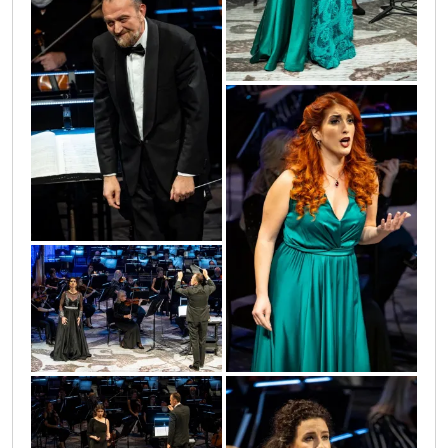
_3558371580891150_8383005649534294619_o
122080786_3558376300890678_81636608623
_3558372210891087_6516711631134652530_o
_3558378654223776_216536419146851777_o