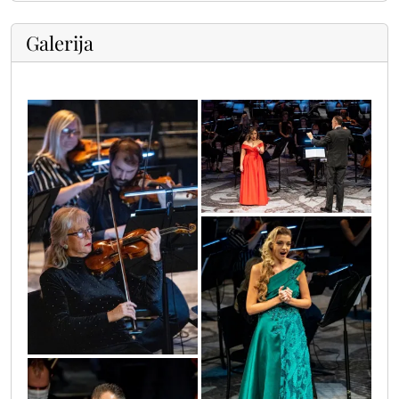
Galerija
122089341_3558381144223527_84790071947
0o3a3553
121970776_3558373207557654_30731465008