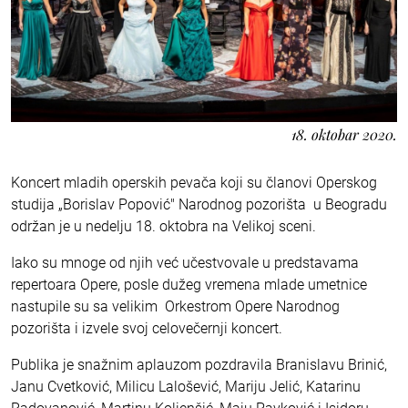
18. oktobar 2020.
Koncert mladih operskih pevača koji su članovi Operskog
studija „Borislav Popović" Narodnog pozorišta u Beogradu
održan je u nedelju 18. oktobra na Velikoj sceni.
Iako su mnoge od njih već učestvovale u predstavama
repertoara Opere, posle dužeg vremena mlade umetnice
nastupile su sa velikim Orkestrom Opere Narodnog
pozorišta i izvele svoj celovečernji koncert.
Publika je snažnim aplauzom pozdravila Branislavu Brinić,
Janu Cvetković, Milicu Lalošević, Mariju Jelić, Katarinu