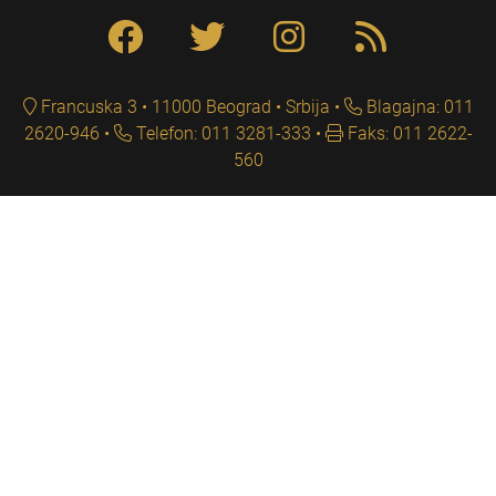
Francuska 3 • 11000 Beograd • Srbija
Blagajna: 011
2620-946
Telefon: 011 3281-333
Faks: 011 2622-
560