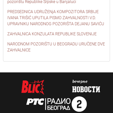
pozorištu Republike Srpske u Banjaluci
PREDSEDNICA UDRUŽENjA KOMPOZITORA SRBIJE
IVANA TRIŠIĆ UPUTILA PISMO ZAHVALNOSTI V.D.
UPRAVNIKU NARODNOG POZORIŠTA DEJANU SAVIĆU
ZAHVALNICA KONZULATA REPUBLIKE SLOVENIJE
NARODNOM POZORIŠTU U BEOGRADU URUČENE DVE
ZAHVALNICE