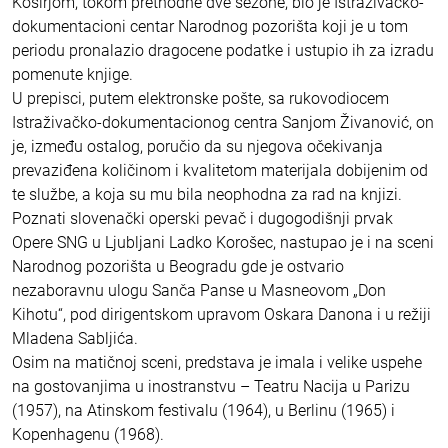
Koširjom, tokom prethodne dve sezone, bio je Istraživačko-
dokumentacioni centar Narodnog pozorišta koji je u tom
periodu pronalazio dragocene podatke i ustupio ih za izradu
pomenute knjige.
U prepisci, putem elektronske pošte, sa rukovodiocem
Istraživačko-dokumentacionog centra Sanjom Živanović, on
je, između ostalog, poručio da su njegova očekivanja
prevaziđena količinom i kvalitetom materijala dobijenim od
te službe, a koja su mu bila neophodna za rad na knjizi.
Poznati slovenački operski pevač i dugogodišnji prvak
Opere SNG u Ljubljani Ladko Korošec, nastupao je i na sceni
Narodnog pozorišta u Beogradu gde je ostvario
nezaboravnu ulogu Sanča Panse u Masneovom „Don
Kihotu“, pod dirigentskom upravom Oskara Danona i u režiji
Mladena Sabljića.
Osim na matičnoj sceni, predstava je imala i velike uspehe
na gostovanjima u inostranstvu – Teatru Nacija u Parizu
(1957), na Atinskom festivalu (1964), u Berlinu (1965) i
Kopenhagenu (1968).