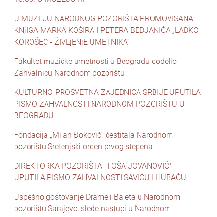
U MUZEJU NARODNOG POZORIŠTA PROMOVISANA
KNjIGA MARKA KOŠIRA I PETERA BEDJANIČA „LADKO
KOROŠEC - ŽIVLjENjE UMETNIKA“
Fakultet muzičke umetnosti u Beogradu dodelio
Zahvalnicu Narodnom pozorištu
KULTURNO-PROSVETNA ZAJEDNICA SRBIJE UPUTILA
PISMO ZAHVALNOSTI NARODNOM POZORIŠTU U
BEOGRADU
Fondacija „Milan Đoković“ čestitala Narodnom
pozorištu Sretenjski orden prvog stepena
DIREKTORKA POZORIŠTA "TOŠA JOVANOVIĆ"
UPUTILA PISMO ZAHVALNOSTI SAVIĆU I HUBAČU
Uspešno gostovanje Drame i Baleta u Narodnom
pozorištu Sarajevo, slede nastupi u Narodnom