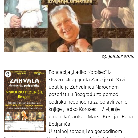
25. januar 2016.
Fondacija „Ladko Korošec“ iz
slovenačkog grada Zagorje ob Savi
uputila je Zahvalnicu Narodnom
pozorištu u Beogradu za pomoć i
podršku neophodnu za objavljivanje
knjige „Ladko Korošec – življenje
umetnika“, autora Marka Koširja i Petra
Bedjaniča.
U stalnoj saradnji sa gospodinom