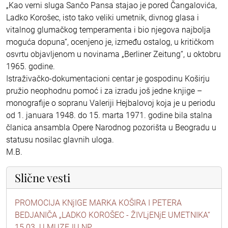
„Kao verni sluga Sančo Pansa stajao je pored Čangalovića,
Ladko Korošec, isto tako veliki umetnik, divnog glasa i
vitalnog glumačkog temperamenta i bio njegova najbolja
moguća dopuna“, ocenjeno je, između ostalog, u kritičkom
osvrtu objavljenom u novinama „Berliner Zeitung“, u oktobru
1965. godine.
Istraživačko-dokumentacioni centar je gospodinu Koširju
pružio neophodnu pomoć i za izradu još jedne knjige –
monografije o sopranu Valeriji Hejbalovoj koja je u periodu
od 1. januara 1948. do 15. marta 1971. godine bila stalna
članica ansambla Opere Narodnog pozorišta u Beogradu u
statusu nosilac glavnih uloga.
M.B.
Slične vesti
PROMOCIJA KNjIGE MARKA KOŠIRA I PETERA
BEDJANIČA „LADKO KOROŠEC - ŽIVLjENjE UMETNIKA“
15.03. U MUZEJU NP