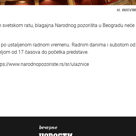
11. novem
svetskom ratu, blagajna Narodnog pozorišta u Beogradu neće r
di po ustaljenom radnom vremenu. Radnim danima i subotom od
eljom od 17 časova do početka predstave.
tps://www.narodnopozoriste.rs/sr/ulaznice