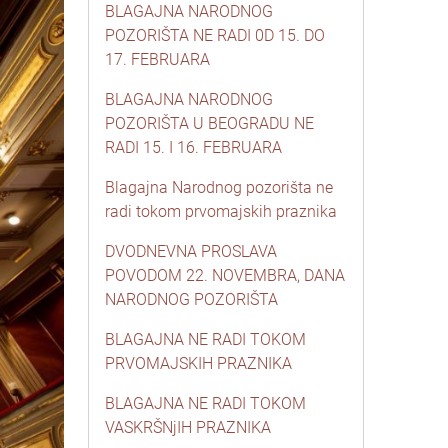
BLAGAJNA NARODNOG
POZORIŠTA NE RADI 0D 15. DO
17. FEBRUARA
BLAGAJNA NARODNOG
POZORIŠTA U BEOGRADU NE
RADI 15. I 16. FEBRUARA
Blagajna Narodnog pozorišta ne
radi tokom prvomajskih praznika
DVODNEVNA PROSLAVA
POVODOM 22. NOVEMBRA, DANA
NARODNOG POZORIŠTA
BLAGAJNA NE RADI TOKOM
PRVOMAJSKIH PRAZNIKA
BLAGAJNA NE RADI TOKOM
VASKRŠNjIH PRAZNIKA