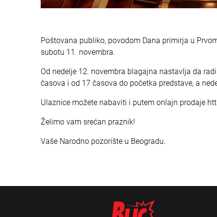
Poštovana publiko, povodom Dana primirja u Prvom 
subotu 11. novembra.
Od nedelje 12. novembra blagajna nastavlja da ra
časova i od 17 časova do početka predstave, a ned
Ulaznice možete nabaviti i pute
m onlajn prodaje ht
Želimo vam srećan praznik!
Vaše Narodno pozorište u Beogradu.