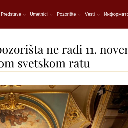
Predstave
Umetnici
Pozorište
Vesti
Информато
pozorišta ne radi 11. no
vom svetskom ratu