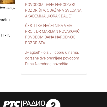
POVODOM DANA NARODNOG
bar 2023.
POZORIŠTA, ODRŽANA SVEČANA
AKADEMIJA „KORAK DALjE“
aditi u
ČESTITKA NAČELNIKA VMA
PROF. DR MARIJAN NOVAKOVIĆ
 11-15
POVODOM DANA NARODNOG
POZORIŠTA
„Magbet” - o zlu i dobru u nama,
održane dve premijere povodom
Dana Narodnog pozorišta