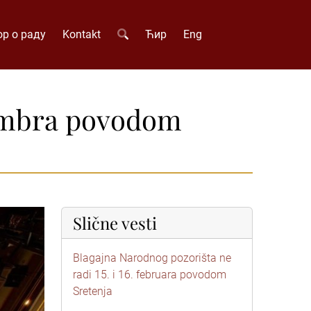
р о раду
Kontakt
Ћир
Eng
vembra povodom
Slične vesti
Blagajna Narodnog pozorišta ne
radi 15. i 16. februara povodom
Sretenja