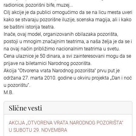
radionice, pozorišni bife, muzej...
Cilj akcije je da publici omogućimo da se na licu mesta uveri
kako se stvaraju pozorišne iluzije, scenska magija, ali i kako
se baštini istorija teatra.
Inače, ovaj model, organizovanih obilazaka pozorišta,
postoji u mnogim značajnim teatrima, a naša želja je da se i
na ovaj način približimo nacionalnim teatrima u svetu.
Cena ulaznice je 50 dinara, a svi zainteresovani mogu da se
prijave na biletarnici Narodnog pozorišta.
Akcija "Otvorena vrata Narodnog pozorišta" prvu put je
održana 27. marta 2010. godine u okviru projekta „Dan i noć
u pozorištu“.
M.B.
Slične vesti
AKCIJA „OTVORENA VRATA NARODNOG POZORIŠTA“
U SUBOTU 29. NOVEMBRA