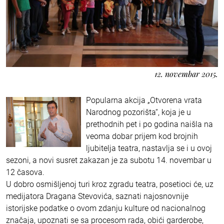
12. novembar 2015.
Popularna akcija „Otvorena vrata
Narodnog pozorišta“, koja je u
prethodnih pet i po godina naišla na
veoma dobar prijem kod brojnih
ljubitelja teatra, nastavlja se i u ovoj
sezoni, a novi susret zakazan je za subotu 14. novembar u
12 časova.
U dobro osmišljenoj turi kroz zgradu teatra, posetioci će, uz
medijatora Dragana Stevovića, saznati najosnovnije
istorijske podatke o ovom zdanju kulture od nacionalnog
značaja, upoznati se sa procesom rada, obići garderobe,