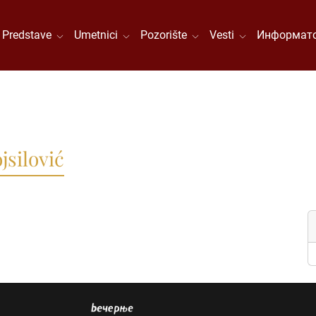
Predstave
Umetnici
Pozorište
Vesti
Информато
silović