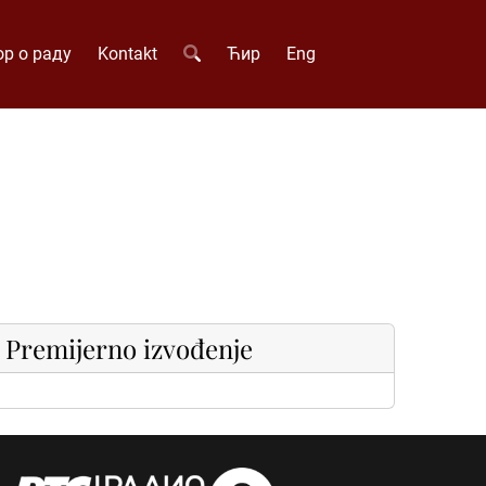
р о раду
Kontakt
Ћир
Eng
Premijerno izvođenje