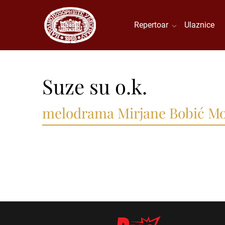
Repertoar
Ulaznice
Suze su o.k.
melodrama Mirjane Bobić Moj