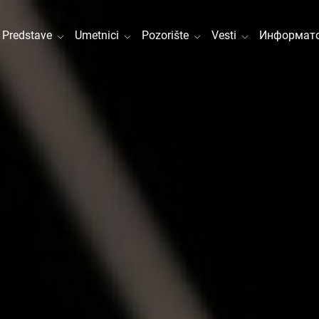
Predstave
Umetnici
Pozorište
Vesti
Информато