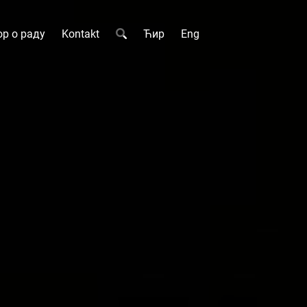
р о раду
Kontakt
Ћир
Eng