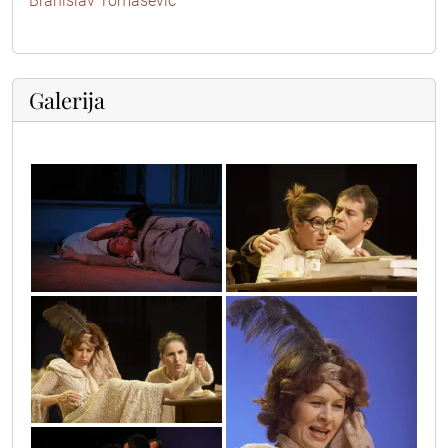
Branislav Tomašević
Galerija
29
14
17
15