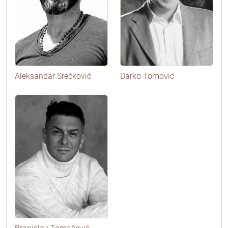
Aleksandar Srećković
Darko Tomović