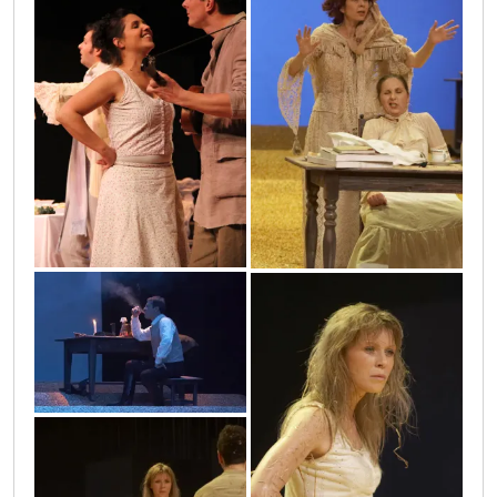
48a
38
34
22