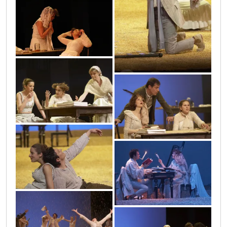
40
6
44
45
3
47