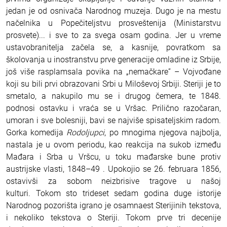
jedan je od osnivača Narodnog muzeja. Dugo je na mestu
načelnika u Popečiteljstvu prosveštenija (Ministarstvu
prosvete)... i sve to za svega osam godina. Jer u vreme
ustavobranitelja začela se, a kasnije, povratkom sa
školovanja u inostranstvu prve generacije omladine iz Srbije,
još više rasplamsala povika na „nemačkare” – Vojvođane
koji su bili prvi obrazovani Srbi u Miloševoj Srbiji. Steriji je to
smetalo, a nakupilo mu se i drugog čemera, te 1848.
podnosi ostavku i vraća se u Vršac. Prilično razočaran,
umoran i sve bolesniji, bavi se najviše spisateljskim radom.
Gorka komedija
Rodoljupci
, po mnogima njegova najbolja,
nastala je u ovom periodu, kao reakcija na sukob između
Mađara i Srba u Vršcu, u toku mađarske bune protiv
austrijske vlasti, 1848–49 . Upokojio se 26. februara 1856,
ostavivši za sobom neizbrisive tragove u našoj
kulturi. Tokom sto trideset sedam godina duge istorije
Narodnog pozorišta igrano je osamnaest Sterijinih tekstova,
i nekoliko tekstova o Steriji. Tokom prve tri decenije