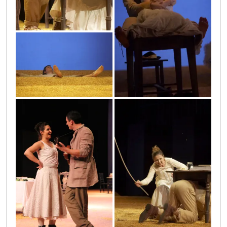
32
18
49a
31