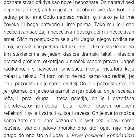
poznate stvari otkriva kao nove i nepoznate. On napravi neki
neprimetan gest, ali tim gestom preobrazi sve, Jan Kot je u
jednoj prilici ime Godo napisao malim g, i tako je to ime
čoveka ili boga pretvorio u ime pojma. Tako mu je i dao
neočekivan sadržaj, i neočekivan doseg i obim, i neočekivan
smer. Sličnim postupkom se služi i Jagoš: njegov tvrdica ne
broji, ne mazi i ne prebira zlatnike, nego klikere staklence. Sa
tim staklencima se jedan klasični dramski tekst, i klasični
dramski problem, otkotrljao u neočekivanom pravcu. Jagoš
radikalno, i s najvećom smelošću, menja metaforu koju
nalazi u tekstu. Pri tom, on to ne radi samo kao reditelj, jer
on u pozorištu i nije samo reditelj. On je u pozorištu sve; on
je i glumac, on je ceo ansambl, on je i publika, on je i scena, i
loža, i prva, druga i treća galerija, on je i pozorišna
biblioteka, on je i četka i boja, i čekić i ekser, i konopci i
reflektori, i svila i vatra, i kulisa i zavesa. On je sve to možda
samo zato da bi nam kazao da je svet bez ljubavi samo
isušeno, slano i jalovo morsko dno, što, opet, nije ništa
drugo do ono što o ljubavi u
Prvoj poslanici Korinćanima