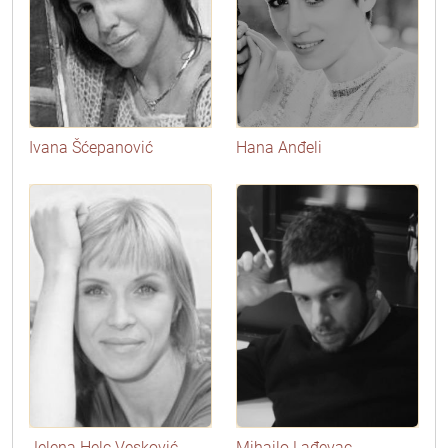
Ivana Šćepanović
Hana Anđeli
Jelena Helc Vesković
Mihailo Lađevac