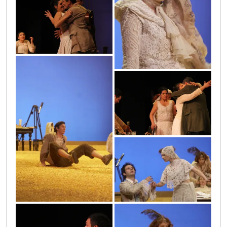
img_3583
47a
12
39