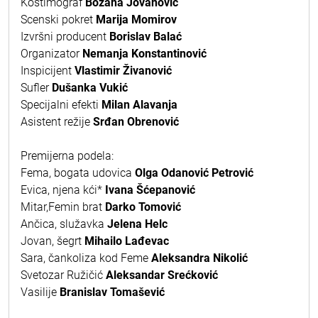
Kostimograf
Božana Jovanović
Scenski pokret
Marija Momirov
Izvršni producent
Borislav Balać
Organizator
Nemanja Konstantinović
Inspicijent
Vlastimir Živanović
Sufler
Dušanka Vukić
Specijalni efekti
Milan Alavanja
Asistent režije
Srđan Obrenović
Premijerna podela:
Fema, bogata udovica
Olga Odanović Petrović
Evica, njena kći*
Ivana Šćepanović
Mitar,Femin brat
Darko Tomović
Ančica, služavka
Jelena Helc
Jovan, šegrt
Mihailo Lađevac
Sara, čankoliza kod Feme
Aleksandra Nikolić
Svetozar Ružičić
Aleksandar Srećković
Vasilije
Branislav Tomašević