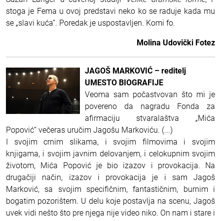
stoga je Fema u ovoj predstavi neko ko se raduje kada mu
se „slavi kuća”. Poredak je uspostavljen. Komi fo.
Molina Udovički Fotez
JAGOŠ MARKOVIĆ – reditelj
UMESTO BIOGRAFIJE
Veoma sam počastvovan što mi je
povereno da nagradu Fonda za
afirmaciju stvaralaštva „Mića
Popović“ večeras uručim Jagošu Markoviću. (...)
I svojim crnim slikama, i svojim filmovima i svojim
knjigama, i svojim javnim delovanjem, i celokupnim svojim
životom, Mića Popović je bio izazov i provokacija. Na
drugačiji način, izazov i provokacija je i sam Jagoš
Marković, sa svojim specifičnim, fantastičnim, burnim i
bogatim pozorištem. U delu koje postavlja na scenu, Jagoš
uvek vidi nešto što pre njega nije video niko. On nam i stare i