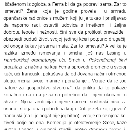
iščašenom iz zgloba, a Fema bi da ga popravi sama. Zar to
ismevati?
Žena, koja je godine provela u smradu
opančarske radionice s mužem koji ju je tukao i prisiljavao
da naporno radi, ostavši udovica s imetkom i željna
dobrote, lepote i nežnosti, čini sve da prošlost prevaziđe i
obezbedi budući život svojoj jedinoj kćeri potpuno drugačiji
od onoga kakav je sama imala. Zar to ismevati?
A velika je
razlika između ismevanja i smeha, još nas Lesing u
Hamburškoj dramaturgiji
uči.
Smeh u
Pokondirenoj tikvi
proizilazi iz načina na koji Fema sprovodi promene u svojoj
kući, uči francuski, pokušava da od Jovana načini otmenog
slugu, menja svoje manire i ponašanje... Veruje da je „od
nature za gospodstvo stvorena”, da priliku da to pokaže
konačno ima i da je samo potrebno da i njeni ukućani to
shvate.
Njena ambicija i njene namere suštinski nisu za
osudu i stoga ona i pobedi na kraju. Dobije zeta koji „govori”
francuski (da li je bogat nije joj bitno) i veruje da će njena kći
živeti bolje no ona. Komedija je otelotvorenje Sreće, kaže
Suzan Langer u čuvenoj studiji
Velike dramske forme
, i