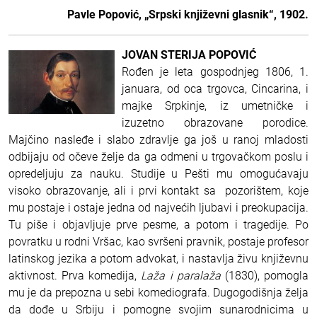
Pavle Popović, „Srpski književni glasnik“, 1902.
JOVAN STERIJA POPOVIĆ
Rođen je leta gospodnjeg 1806, 1.
januara, od oca trgovca, Cincarina, i
majke Srpkinje, iz umetničke i
izuzetno obrazovane porodice.
Majčino nasleđe i slabo zdravlje ga još u ranoj mladosti
odbijaju od očeve želje da ga odmeni u trgovačkom poslu i
opredeljuju za nauku. Studije u Pešti mu omogućavaju
visoko obrazovanje, ali i prvi kontakt sa pozorištem, koje
mu postaje i ostaje jedna od najvećih ljubavi i preokupacija.
Tu piše i objavljuje prve pesme, a potom i tragedije. Po
povratku u rodni Vršac, kao svršeni pravnik, postaje profesor
latinskog jezika a potom advokat, i nastavlja živu književnu
aktivnost. Prva komedija,
Laža i paralaža
(1830), pomogla
mu je da prepozna u sebi komediografa. Dugogodišnja želja
da dođe u Srbiju i pomogne svojim sunarodnicima u