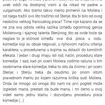
uvek održi na dostojnoj visini a da nikad ne padne u
vulgarnosti. Ako bismo takvo merilo primenili na Moliera i
od njega tražili ovo što tražimo od Sterije, šta bi bilo od ovog
neobično velikog francuskog pisca? Time nije kazano da se
ne zna sva odista velika razlika između ogromnog genija
Molierovog i sjajnog talenta Sterijinog; što se ovde hoće da
naglasi to je sličnost između ova dva pisca u rodu
komedije koji su oboje negovali, u njihovom načinu crtanja
karaktera, u procedurama u kojima su dolazili do komičnih
efekata. I jedan i drugi imaju isti rod, način, proceduru stare
komedije. I sad, kad pri oceni Moliera vodimo računa o tim
osobinama stare komedije, treba to isto da činimo i pri oceni
Sterije; i Steriju treba da osudimo po onom istom
pravednom merilu po kojem razumna kritika sudi Moliera.
Onda će mnogo od onoga što nam na prvi pogled može
izgledati mana, prestati da bude mana, i mi ćemo u ovoj
videti samo jednu stalnu i dozvoljenu proceduru pisca
komedije (...)