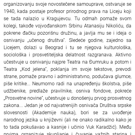
organizovanju svoje novostečene samouprave, ostvaruje se
1940, kada postaje profesor prirodnog prava na Liceju koji
se tada nalazio u Kragujevcu. Tu odmah pomaže svom
kolegi, takođe vojvođanskom Srbinu Atanasiju Nikoliću, da
pokrene đačku pozorišnu družinu, a javlja mu se i ideja o
osnivanju „učenog društva”. Sledeće godine, zajedno sa
Licejem, dolazi u Beograd i tu se njegova kulturološka,
sociološka i prosvetiteljska delatnost razgranava. Aktivno
učestvuje u osnivanju najpre Teatra na Đumruku a potom i
Teatra „Kod jelena”, poklanja im svoje tekstove, prevodi
strane, pomaže pravno i administratvno, podučava glumce,
piše kritike... Neumorno radi na unapređenju školstva, piše
udžbenike, predlaže pravilnike, osniva fondove, pokreće
„Prosvetne novine”, učestvuje u donošenju prvog prosvetnog
zakona... Jedan je od najvatrenijih osnivača Društva srpske
slovesnosti (Akademije nauka), bori se za uvođenje
narodnog jezika u književni (ali ne onako radikalno kako je
to tada pokušavao a kasnije i učinio Vuk Karadžić). Među
prvima organizuje skupljanje i čuvanje važnih starina i