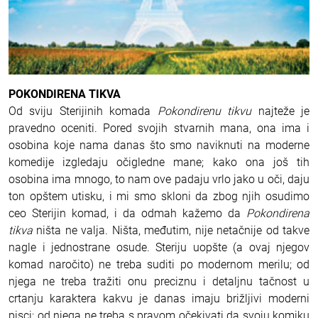
POKONDIRENA TIKVA
Od sviju Sterijinih komada
Pokondirenu tikvu
najteže je
pravedno oceniti. Pored svojih stvarnih mana, ona ima i
osobina koje nama danas što smo naviknuti na moderne
komedije izgledaju očigledne mane; kako ona još tih
osobina ima mnogo, to nam ove padaju vrlo jako u oči, daju
ton opštem utisku, i mi smo skloni da zbog njih osudimo
ceo Sterijin komad, i da odmah kažemo da
Pokondirena
tikva
ništa ne valja. Ništa, međutim, nije netačnije od takve
nagle i jednostrane osude. Steriju uopšte (a ovaj njegov
komad naročito) ne treba suditi po modernom merilu; od
njega ne treba tražiti onu preciznu i detaljnu tačnost u
crtanju karaktera kakvu je danas imaju brižljivi moderni
pisci; od njega ne treba s pravom očekivati da svoju komiku