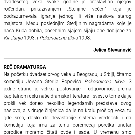
dvadesetog veka svake godine je proslavljan njegov
rođendan, prikazivanjem „Sterijine večeri” koja je
podrazumevala igranje jednog ili više naslova starog
majstora. Među poslednjim Sterijinim nagradama koje je
naša Kuća dobila, posebnim sjajem sijaju one dobijene za
Kir Janju
1993. i
Pokondirenu tikvu
1998.
Jelica Stevanović
REČ DRAMATURGA
Na početku dvadset prvog veka u Beogradu, u Srbiji, čitamo
komediju Jovana Sterije Popovića
Pokondirena tikva
. S
jedne strane je veliko poštovanje i odgovornost prema
kapitalnom delu naše dramske literature i svest o tome da je
prošli vek doneo nekoliko legendarnih predstava ovog
naslova, a s druge činjenica da je na kraju prošlog veka, tu
gde smo, došlo do devastacije sistema vrednosti i da
komediju koja ima za temu poremećaj poretka unutar
porodice moramo čitati ovde i sada. U vremenu smo