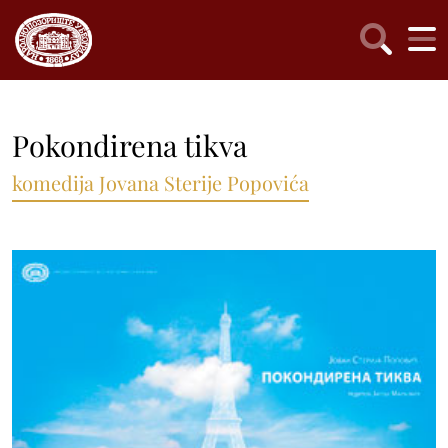
Pokondirena tikva
komedija Jovana Sterije Popovića