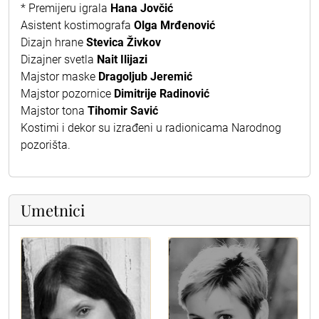
* Premijeru igrala
Hana Jovčić
Asistent kostimografa
Olga Mrđenović
Dizajn hrane
Stevica Živkov
Dizajner svetla
Nait Ilijazi
Majstor maske
Dragoljub Jeremić
Majstor pozornice
Dimitrije Radinović
Majstor tona
Tihomir Savić
Kostimi i dekor su izrađeni u radionicama Narodnog
pozorišta.
Umetnici