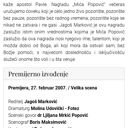
kaže apostol Pavle. Nagradu „Mića Popović“ večeras
uručujemo čoveku koji je celo jedno živo pozorište, pozorište
bez pauze, pozorište bez radnog vremena, pozorište koje se
nikad ne zatvara i ne gasi. Jagoš Marković je ovu nagradu
zaslužio istim onim vrednostima kojima je Mića Popović
zaslužio da ova nagrada nosi njegovo ime; talentom, koji je
možda dobio od Boga, ali koji mora da ostvari sam, bez
Božje pomoći, s najvećom doslednošću i isključivošću
služeći onome što voli i u šta veruje.
Premijerno izvođenje
Premijera, 27. februar 2007. / Velika scena
Reditelj
Jagoš Marković
Dramaturg
Molina Udovički - Fotez
Scenski govor
dr Ljiljana Mrkić Popović
Scenograf
Boris Maksimović