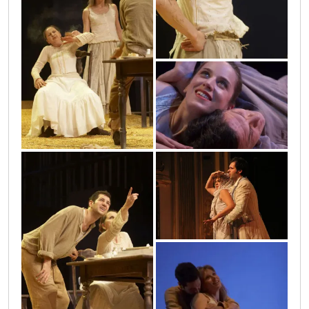
23
33
img_3439
26