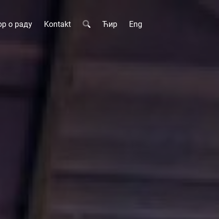
р о раду
Kontakt
Ћир
Eng