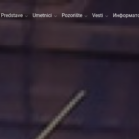
Predstave
Umetnici
Pozorište
Vesti
Информато