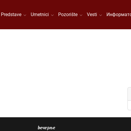
Predstave
Umetnici
Pozorište
Vesti
Информато