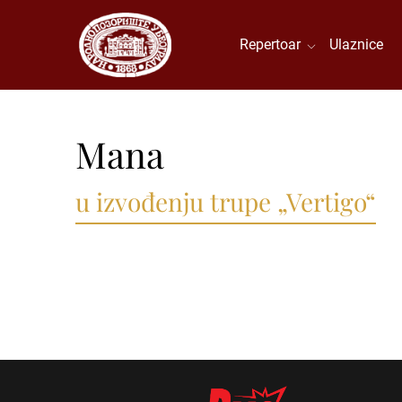
Repertoar
Ulaznice
Mana
u izvođenju trupe „Vertigo“