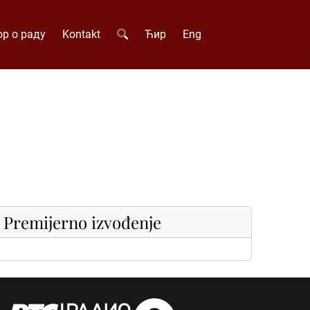
р о раду
Kontakt
Ћир
Eng
Premijerno izvođenje