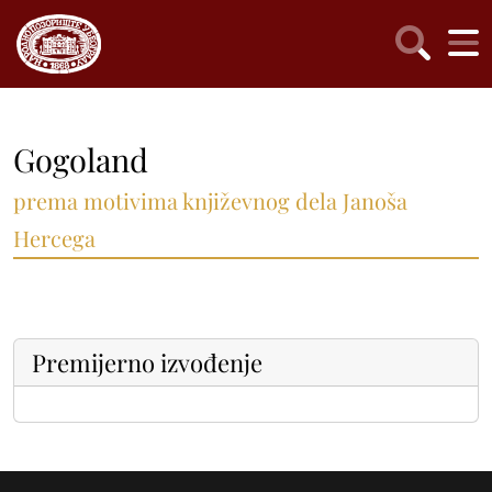
Gogoland
prema motivima književnog dela Janoša
Hercega
Premijerno izvođenje