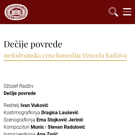
Dečije povrede
melodramska crna komedija Džozefa Radživa
Džozef Radživ
Dečije povrede
Reditelj
Ivan Vuković
Kostimografkinja
Dragica Laušević
Scenografkinja
Ema Stojković Jerinić
Kompozitori
Munic
i
Stevan Radulović
Inspicijentkinja
Ana Zorić