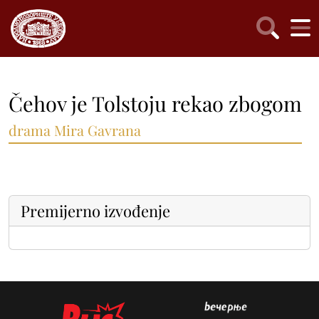
Čehov je Tolstoju rekao zbogom
drama Mira Gavrana
Premijerno izvođenje