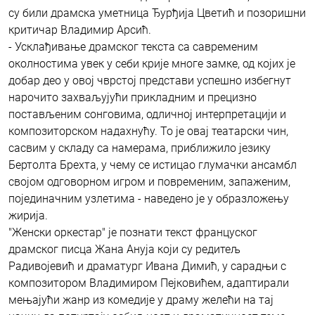
су били драмска уметница Ђурђија Цветић и позоришни
критичар Владимир Арсић.
- Усклађивање драмског текста са савременим
околностима увек у себи крије многе замке, од којих је
добар део у овој чврстој представи успешно избегнут
нарочито захваљујући прикладним и прецизно
постављеним сонговима, одличној интерпретацији и
композиторском надахнућу. То је овај театарски чин,
сасвим у складу са намерама, приближило језику
Бертолта Брехта, у чему се истицао глумачки ансамбл
својом одговорном игром и повременим, запаженим,
појединачним узлетима - наведено је у образложењу
жирија.
"Женски оркестар" je познати текст француског
драмског писца Жана Ануја који су редитељ
Радивојевић и драматург Ивана Димић, у сарадњи с
композитором Владимиром Пејковићем, адаптирали
мењајући жанр из комедије у драму желећи на тај