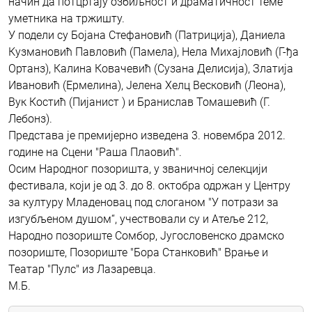
начин да потцртају озбиљност и драматичност теме
уметника на тржишту.
У подели су Бојана Стефановић (Патриција), Даниела
Кузмановић Павловић (Памела), Нела Михајловић (Г-ђа
Ортанз), Калина Ковачевић (Сузана Делисија), Златија
Ивановић (Ермелина), Јелена Хелц Весковић (Леона),
Вук Костић (Пијанист ) и Бранислав Томашевић (Г.
Лебонз).
Представа је премијерно изведена 3. новембра 2012.
године на Сцени "Раша Плаовић".
Осим Народног позоришта, у званичној селекцији
фестивала, који је од 3. до 8. октобра одржан у Центру
за културу Младеновац под слоганом "У потрази за
изгубљеном душом“, учествовали су и Атеље 212,
Народно позориште Сомбор, Југословенско драмско
позориште, Позориште "Бора Станковић" Врање и
Театар "Пулс" из Лазаревца.
М.Б.