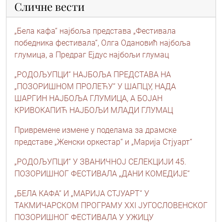
Сличне вести
„Бела кафа“ најбоља представа „Фестивала
победника фестивала“, Олга Одановић најбоља
глумица, а Предраг Ејдус најбољи глумац
„РОДОЉУПЦИ“ НАЈБОЉА ПРЕДСТАВА НА
„ПОЗОРИШНОМ ПРОЛЕЋУ“ У ШАПЦУ, НАДА
ШАРГИН НАЈБОЉА ГЛУМИЦА, А БОЈАН
КРИВОКАПИЋ НАЈБОЉИ МЛАДИ ГЛУМАЦ
Привремене измене у поделама за драмске
представе „Женски оркестар“ и „Марија Стјуарт“
„РОДОЉУПЦИ“ У ЗВАНИЧНОЈ СЕЛЕКЦИЈИ 45.
ПОЗОРИШНОГ ФЕСТИВАЛА „ДАНИ КОМЕДИЈЕ“
„БЕЛА КАФА“ И „МАРИЈА СТЈУАРТ“ У
ТАКМИЧАРСКОМ ПРОГРАМУ XXI ЈУГОСЛОВЕНСКОГ
ПОЗОРИШНОГ ФЕСТИВАЛА У УЖИЦУ