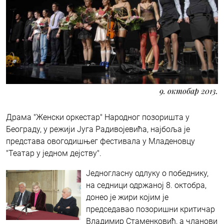
9. октобар 2013.
Драма "Женски оркестар" Народног позоришта у
Београду, у режији Југа Радивојевића, најбоља је
представа овогодишњег фестивала у Младеновцу
"Театар у једном дејству".
Једногласну одлуку о победнику,
на седници одржаној 8. октобра,
донео је жири којим је
председавао позоришни критичар
Владимир Стаменковић, а чланови