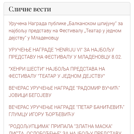
Сличне вести
Уручена Награда публике „Балканском шпијуну“ за
најбољу представу на Фестивалу „Театар у једном
дејству“ у Младеновцу
УРУЧЕЊЕ НАГРАДЕ "HENRIJU VI" ЗА НАЈБОЉУ
ПРЕДСТАВУ НА ФЕСТИВАЛУ У МЛАДЕНОВЦУ 8.02.
"ХЕНРИ ШЕСТИ" НАЈБОЉА ПРЕДСТАВА НА
ФЕСТИВАЛУ "ТЕАТАР У ЈЕДНОМ ДЕЈСТВУ"
ВЕЧЕРАС УРУЧЕЊЕ НАГРАДЕ “РАДОМИР ВУЧИЋ”
ЈОВИЦИ БЕГОЈЕВУ
ВЕЧЕРАС УРУЧЕЊЕ НАГРАДЕ “ПЕТАР БАНИЋЕВИЋ”
ГЛУМЦУ ИГОРУ ЂОРЂЕВИЋУ
“РОДОЉУПЦИМА” ПРИПАЛА “ЗЛАТНА МАСКА“
ЛИСТА „ОСЛОБОЂЕЊЕ“ ЗА НАЈБОЉУ ПРЕДСТАВУ