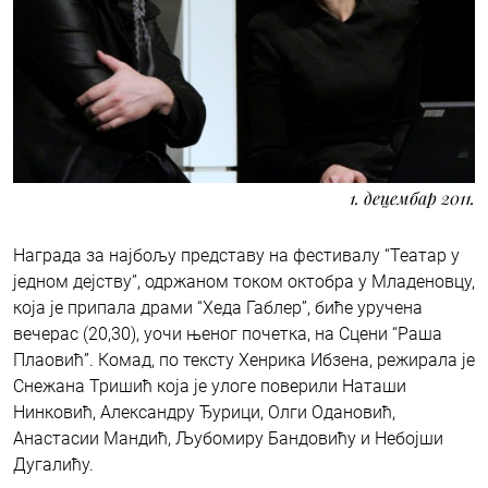
1. децембар 2011.
Награда за најбољу представу на фестивалу “Театар у
једном дејству”, одржаном током октобра у Младеновцу,
која је припала драми “Хеда Габлер”, биће уручена
вечерас (20,30), уочи њеног почетка, на Сцени “Раша
Плаовић”. Комад, по тексту Хенрика Ибзена, режирала је
Снежана Тришић која је улоге поверили Наташи
Нинковић, Александру Ђурици, Олги Одановић,
Анастасии Мандић, Љубомиру Бандовићу и Небојши
Дугалићу.