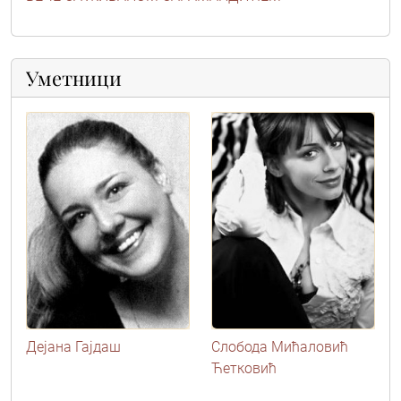
Уметници
Дејана Гајдаш
Слобода Мићаловић
Ћетковић