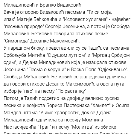
Миладиновић и Бранко Видаковић.
Вече је отворио Видаковић песмама "Ти си моја,
ипак" Матије Бећковића и "Исповест хулигана" - највећег
"песника природе" Сергеја Јесењина, а потом је Слобода
Мићаловић Ћетковић говорила стихове песме
"Симонида" Десанке Максимовић.
У наредном блоку, представили су се Тадић, са песмама
Србољуба Митића "С душом лутном" и "Мртвац Србијом
одим", и Дејана Миладиновић која је изабрала стихове
Јесењина "Песма о керуши" и Васка Попе "Одјекивање".
Слобода Мићаловић Ћетковић се још једном одлучила
да говори стихове Десанке Максимовић, а овога пута
избор је "пао" на песму "По растанку".
Потом је Тадић подсетио на двојицу великих руских
песника и есејиста Бориса Пастернака "Хамлет" и Осипа
Мандељштама "У име храбрости", док се Дејана
Миладиновић одлучила за поезију Момчила
Настасијевића "Траг" и песму "Молитва" из збирке