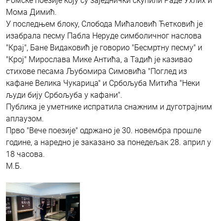
Ромске поезије коју су заједнички скупили Раде Ухлих и
Мома Димић.
У последњем блоку, Слобода Мићаловић Ћетковић је
изабрала песму Пабла Неруде симболичног наслова
"Крај", Бане Видаковић је говорио "Бесмртну песму" и
"Крој" Мирослава Мике Антића, а Тадић је казивао
стихове песама Љубомира Симовића "Поглед из
кафане Велика Чукарица" и Србољуба Митића "Неки
људи бију Србољуба у кафани".
Публика је уметнике испратила снажним и дуготрајним
аплаузом.
Прво "Вече поезије" одржано је 30. новембра прошле
године, a наредно је заказано за понедељак 28. април у
18 часова.
М.Б.