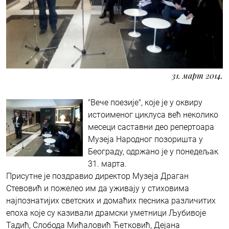
31. март 2014.
"Вече поезије", које је у оквиру
истоименог циклуса већ неколико
месеци саставни део репертоара
Музеја Народног позоришта у
Београду, одржано је у понедељак
31. марта.
Присутне је поздравио директор Музеја Драган
Стевовић и пожелео им да уживају у стиховима
најпознатијих светских и домаћих песника различитих
епоха које су казивали драмски уметници Љубивоје
Тадић, Слобода Мићаловић Ћетковић, Дејана