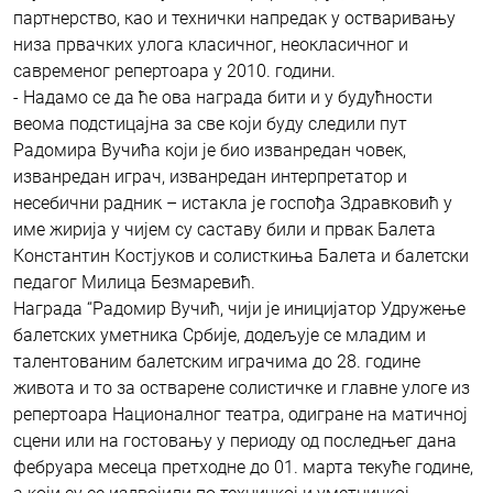
партнерство, као и технички напредак у остваривању
низа првачких улога класичног, неокласичног и
савременог репертоара у 2010. години.
- Надамо се да ће ова награда бити и у будућности
веома подстицајна за све који буду следили пут
Радомира Вучића који је био изванредан човек,
изванредан играч, изванредан интерпретатор и
несебични радник – истакла је госпођа Здравковић у
име жирија у чијем су саставу били и првак Балета
Константин Костјуков и солисткиња Балета и балетски
педагог Милица Безмаревић.
Награда “Радомир Вучић, чији је иницијатор Удружење
балетских уметника Србије, додељује се младим и
талентованим балетским играчима до 28. године
живота и то за остварене солистичке и главне улоге из
репертоара Националног театра, одигране на матичној
сцени или на гостовању у периоду од последњег дана
фебруара месеца претходне до 01. марта текуће године,