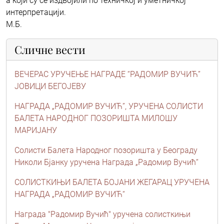
а који су се издвојили по техничкој и уметничкој
интерпретацији.
М.Б.
Сличне вести
ВЕЧЕРАС УРУЧЕЊЕ НАГРАДЕ “РАДОМИР ВУЧИЋ”
ЈОВИЦИ БЕГОЈЕВУ
НАГРАДА „РАДОМИР ВУЧИЋ”, УРУЧЕНА СОЛИСТИ
БАЛЕТА НАРОДНОГ ПОЗОРИШТА МИЛОШУ
МАРИЈАНУ
Солисти Балета Народног позоришта у Београду
Николи Бјанку уручена Награда „Радомир Вучић“
СОЛИСТКИЊИ БАЛЕТА БОЈАНИ ЖЕГАРАЦ УРУЧЕНА
НАГРАДА „РАДОМИР ВУЧИЋ“
Награда "Радомир Вучић" уручена солисткињи