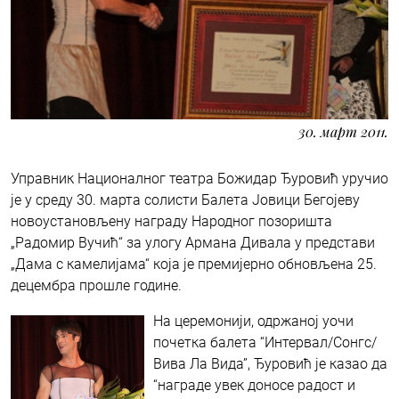
30. март 2011.
Управник Националног театра Божидар Ђуровић уручио
је у среду 30. марта солисти Балета Јовици Бегојеву
новоустановљену награду Народног позоришта
„Радомир Вучић“ за улогу Армана Дивала у представи
„Дама с камелијама“ која је премијерно обновљена 25.
децембра прошле године.
На церемонији, одржаној уочи
почетка балета “Интервал/Сонгс/
Вива Ла Вида”, Ђуровић је казао да
“награде увек доносе радост и