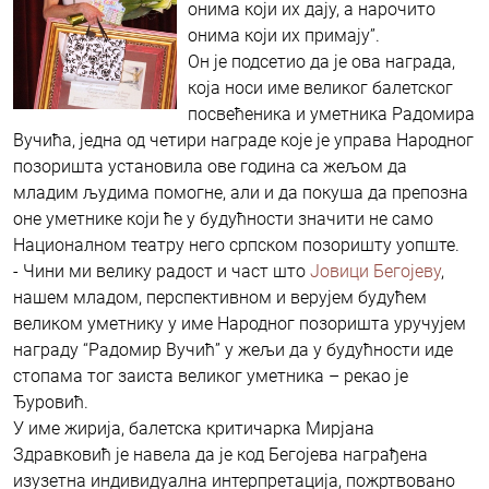
онима који их дају, а нарочито
онима који их примају”.
Он је подсетио да је ова награда,
која носи име великог балетског
посвећеника и уметника Радомира
Вучића, једна од четири награде које је управа Народног
позоришта установила ове година са жељом да
младим људима помогне, али и да покуша да препозна
оне уметнике који ће у будућности значити не само
Националном театру него српском позоришту уопште.
- Чини ми велику радост и част што
Јовици Бегојеву
,
нашем младом, перспективном и верујем будућем
великом уметнику у име Народног позоришта уручујем
награду “Радомир Вучић” у жељи да у будућности иде
стопама тог заиста великог уметника – рекао је
Ђуровић.
У име жирија, балетска критичарка Мирјана
Здравковић је навела да је код Бегојева награђена
изузетна индивидуална интерпретација, пожртвовано