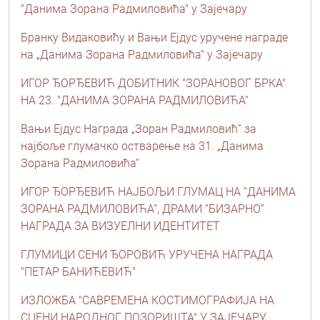
"Данима Зорана Радмиловића" у Зајечару
Бранку Видаковићу и Вањи Ејдус уручене награде
на „Данима Зорана Радмиловића“ у Зајечару
ИГОР ЂОРЂЕВИЋ ДОБИТНИК "ЗОРАНОВОГ БРКА"
НА 23. "ДАНИМА ЗОРАНА РАДМИЛОВИЋА“
Вањи Ејдус Награда „Зоран Радмиловић“ за
најбоље глумачко остварење на 31. „Данима
Зорана Радмиловића“
ИГОР ЂОРЂЕВИЋ НАЈБОЉИ ГЛУМАЦ НА “ДАНИМА
ЗОРАНА РАДМИЛОВИЋА”, ДРАМИ “БИЗАРНО”
НАГРАДА ЗА ВИЗУЕЛНИ ИДЕНТИТЕТ
ГЛУМИЦИ СЕНИ ЂОРОВИЋ УРУЧЕНА НАГРАДА
"ПЕТАР БАНИЋЕВИЋ"
ИЗЛОЖБА "САВРЕМЕНА КОСТИМОГРАФИЈА НА
СЦЕНИ НАРОДНОГ ПОЗОРИШТА" У ЗАЈЕЧАРУ