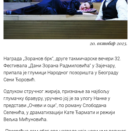
20. октобар 2023.
Награда „Зоранов брк“, друге такмичарске вечери 32.
Фестивала „Дани Зорана Радмиловића“ у Зајечару,
припала је глумици Народног позоришта у Београду
Сени Ђоровић.
Одлуком стручног жирија, признање за најбољу
глумачку бравуру, уручено јој је за улогу Нанке у
представи „Очеви и оци“, по роману Слободана
Селенића, у драматизацији Kате Ђармати и режији
Вељка Мићуновића.