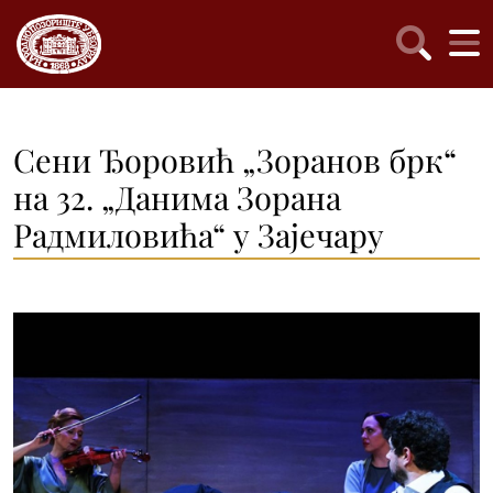
Сени Ђоровић „Зоранов брк“
на 32. „Данима Зорана
Радмиловића“ у Зајечару