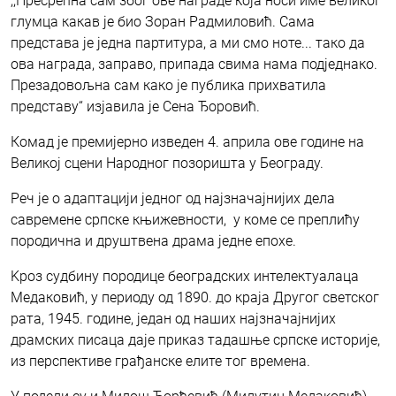
,,Пресрећна сам због ове награде која носи име великог
глумца какав је био Зоран Радмиловић. Сама
представа је једна партитура, а ми смо ноте... тако да
ова награда, заправо, припада свима нама подједнако.
Презадовољна сам како је публика прихватила
представу“ изјавила је Сена Ђоровић.
Комад је премијерно изведен 4. априла ове године на
Великој сцени Народног позоришта у Београду.
Реч је о адаптацији једног од најзначајнијих дела
савремене српске књижевности, у коме се преплићу
породична и друштвена драма једне епохе.
Kроз судбину породице београдских интелектуалаца
Медаковић, у периоду од 1890. до краја Другог светског
рата, 1945. године, један од наших најзначајнијих
драмских писаца даје приказ тадашње српске историје,
из перспективе грађанске елите тог времена.