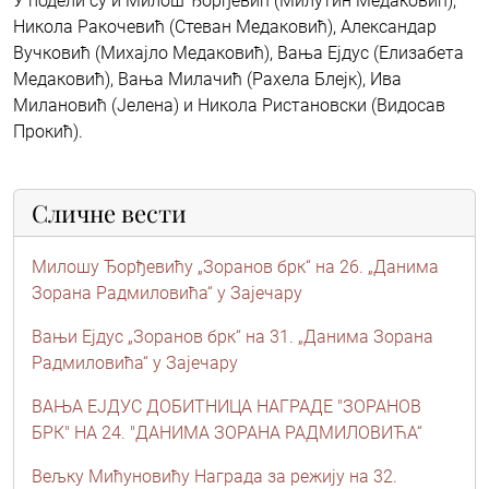
У подели су и Милош Ђорђевић (Милутин Медаковић),
Никола Ракочевић (Стеван Медаковић), Александар
Вучковић (Михајло Медаковић), Вања Ејдус (Елизабета
Медаковић), Вања Милачић (Рахела Блејк), Ива
Милановић (Јелена) и Никола Ристановски (Видосав
Прокић).
Сличне вести
Милошу Ђорђевићу „Зоранов брк“ на 26. „Данима
Зорана Радмиловића“ у Зајечару
Вањи Ејдус „Зоранов брк“ на 31. „Данима Зорана
Радмиловића“ у Зајечару
ВАЊА ЕЈДУС ДОБИТНИЦА НАГРАДЕ "ЗОРАНОВ
БРК" НА 24. "ДАНИМА ЗОРАНА РАДМИЛОВИЋА“
Вељку Мићуновићу Награда за режију на 32.