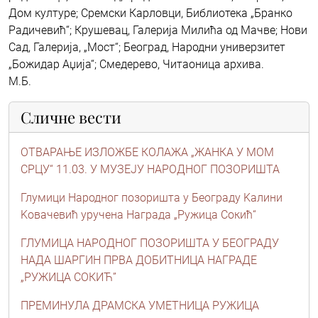
Дом културе; Сремски Карловци, Библиотека „Бранко
Радичевић“; Крушевац, Галерија Милића од Мачве; Нови
Сад, Галерија, „Мост“; Београд, Народни универзитет
„Божидар Аџија“; Смедерево, Читаоница архива.
М.Б.
Сличне вести
ОТВАРАЊЕ ИЗЛОЖБЕ КОЛАЖА „ЖАНКА У МОМ
СРЦУ“ 11.03. У МУЗЕЈУ НАРОДНОГ ПОЗОРИШТА
Глумици Народног позоришта у Београду Kалини
Kовачевић уручена Награда „Ружица Сокић“
ГЛУМИЦА НАРОДНОГ ПОЗОРИШТА У БЕОГРАДУ
НАДА ШАРГИН ПРВА ДОБИТНИЦА НАГРАДЕ
„РУЖИЦА СОКИЋ”
ПРЕМИНУЛА ДРАМСКА УМЕТНИЦА РУЖИЦА