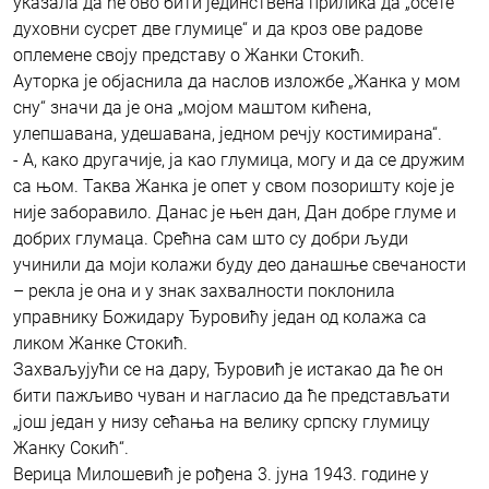
указала да ће ово бити јединствена прилика да „осете
духовни сусрет две глумице“ и да кроз ове радове
оплемене своју представу о Жанки Стокић.
Ауторка је објаснила да наслов изложбе „Жанка у мом
сну“ значи да је она „мојом маштом кићена,
улепшавана, удешавана, једном речју костимирана“.
- А, како другачије, ја као глумица, могу и да се дружим
са њом. Таква Жанка је опет у свом позоришту које је
није заборавило. Данас је њен дан, Дан добре глуме и
добрих глумаца. Срећна сам што су добри људи
учинили да моји колажи буду део данашње свечаности
– рекла је она и у знак захвалности поклонила
управнику Божидару Ђуровићу један од колажа са
ликом Жанке Стокић.
Захваљујући се на дару, Ђуровић је истакао да ће он
бити пажљиво чуван и нагласио да ће представљати
„још један у низу сећања на велику српску глумицу
Жанку Сокић“.
Верица Милошевић је рођена 3. јуна 1943. године у