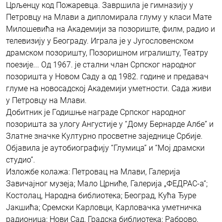
Црљенцу код Пожаревца. Завршила је гимназију у
Петровцу на Млави а дипломирала глуму у класи Мате
Милошевића на Академији за позориште, филм, радио и
телевизију у Београду. Играла је у Југословенском
драмском позоришту, Позоришном игралишту, Театру
поезије... Од 1967. је стални члан Српског народног
позоришта у Новом Саду а од 1982. године и предавач
глуме на новосадској Академији уметности. Сада живи
у Петровцу на Млави.
Добитник је Годишње награде Српског народног
позоришта за улогу Ангустије у “Дому Бернарде Албе” и
Златне значке Културно просветне заједнице Србије.
Објавила је аутобиографију “Глумица” и “Мој драмски
студио”.
Изложбе колажа: Петровац на Млави, Галерија
Завичајног музеја; Мало Црниће, Галерија „ФЕДРАС-а“;
Костолац, Народна библиотека; Београд, Кућа Ђуре
Јакшића; Сремски Карловци, Карловачка уметничка
радионица; Нови Сад, Градска библиотека; Раброво,