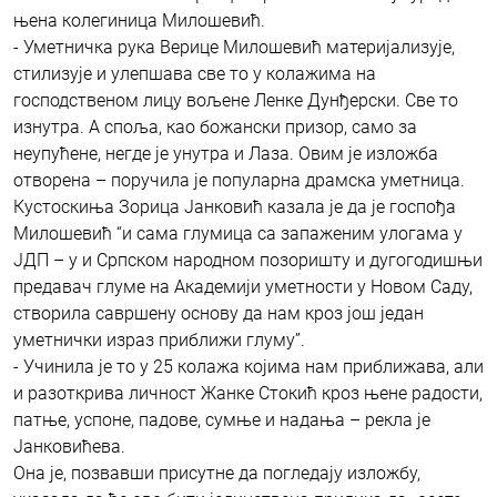
њена колегиница Милошевић.
- Уметничка рука Верице Милошевић материјализује,
стилизује и улепшава све то у колажима на
господственом лицу вољене Ленке Дунђерски. Све то
изнутра. А споља, као божански призор, само за
неупућене, негде је унутра и Лаза. Овим је изложба
отворена – поручила је популарна драмска уметница.
Кустоскиња Зорица Јанковић казала је да је госпођа
Милошевић “и сама глумица са запаженим улогама у
ЈДП – у и Српском народном позоришту и дугогодишњи
предавач глуме на Академији уметности у Новом Саду,
створила савршену основу да нам кроз још један
уметнички израз приближи глуму”.
- Учинила је то у 25 колажа којима нам приближава, али
и разоткрива личност Жанке Стокић кроз њене радости,
патње, успоне, падове, сумње и надања – рекла је
Јанковићева.
Она је, позвавши присутне да погледају изложбу,