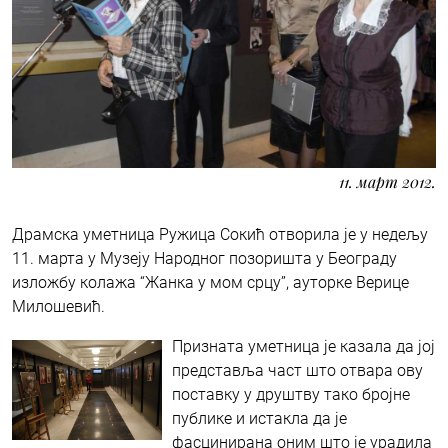
11. март 2012.
Драмска уметница Ружица Сокић отворила је у недељу
11. марта у Музеју Народног позоришта у Београду
изложбу колажа “Жанка у мом срцу”, ауторке Верице
Милошевић.
Призната уметница је казала да јој
представља част што отвара ову
поставку у друштву тако бројне
публике и истакла да је
фасцинирана оним што је урадила