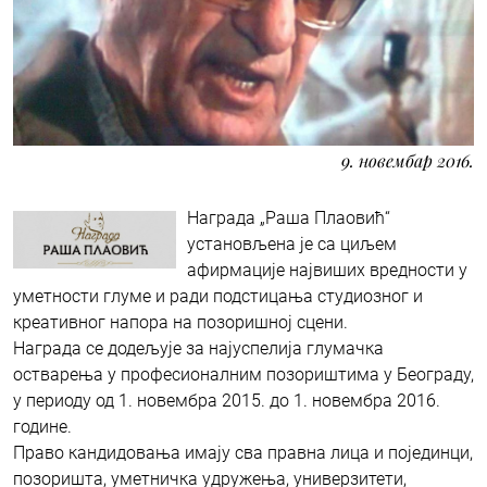
9. новембар 2016.
Награда „Раша Плаовић“
установљена је са циљем
афирмације највиших вредности у
уметности глуме и ради подстицања студиозног и
креативног напора на позоришној сцени.
Награда се додељује за најуспелија глумачка
остварења у професионалним позориштима у Београду,
у периоду од 1. новембра 2015. до 1. новембра 2016.
године.
Право кандидовања имају сва правна лица и појединци,
позоришта, уметничка удружења, универзитети,