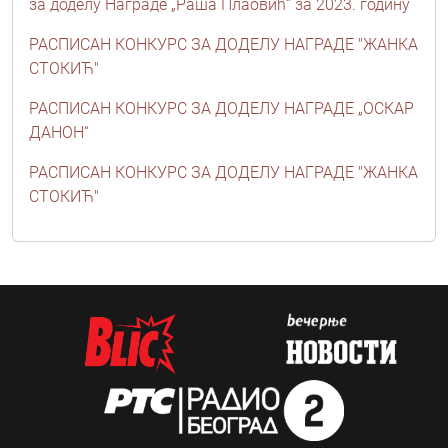
за доделу Награде „Раша Плаовић“ за 2023. годину
РАСПИСАН КОНКУРС ЗА ДОДЕЛУ НАГРАДЕ "ЖАНКА
СТОКИЋ"
РАСПИСАН КОНКУРС ЗА ДОДЕЛУ НАГРАДЕ „ОСКАР
ДАНОН“
РАСПИСАН КОНКУРС ЗА ДОДЕЛУ НАГРАДЕ "ЖАНКА
СТОКИЋ"