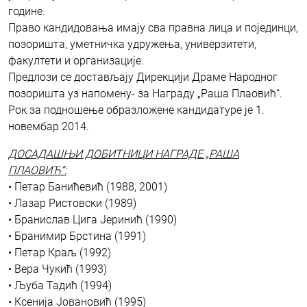
године.
Право кандидовања имају сва правна лица и појединци,
позоришта, уметничка удружења, универзитети,
факултети и организације.
Предлози се достављају Дирекцији Драме Народног
позоришта уз напомену- за Награду „Раша Плаовић“.
Рок за подношење образложене кандидатуре је 1.
новембар 2014.
ДОСАДАШЊИ ДОБИТНИЦИ НАГРАДЕ „РАША
ПЛАОВИЋ“:
• Петар Банићевић (1988, 2001)
• Лазар Ристовски (1989)
• Бранислав Цига Јеринић (1990)
• Бранимир Брстина (1991)
• Петар Краљ (1992)
• Вера Чукић (1993)
• Љуба Тадић (1994)
• Ксенија Јовановић (1995)