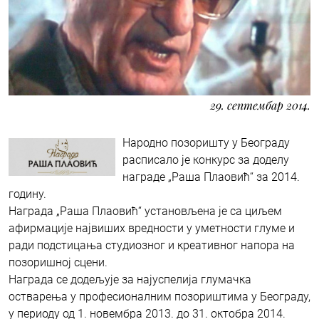
29. септембар 2014.
Народно позоришту у Београду
расписало је конкурс за доделу
награде „Раша Плаовић“ за 2014.
годину.
Награда „Раша Плаовић“ установљена је са циљем
афирмације највиших вредности у уметности глуме и
ради подстицања студиозног и креативног напора на
позоришној сцени.
Награда се додељује за најуспелија глумачка
остварења у професионалним позориштима у Београду,
у периоду од 1. новембра 2013. до 31. октобра 2014.