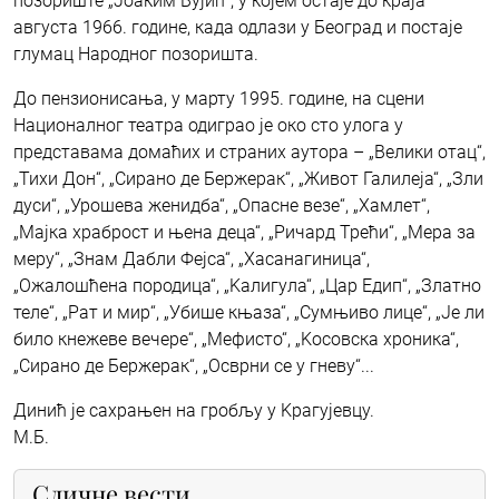
позориште „Јоаким Вујић“, у којем остаје до краја
августа 1966. године, када одлази у Београд и постаје
глумац Народног позоришта.
До пензионисања, у марту 1995. године, на сцени
Националног театра одиграо је око сто улога у
представама домаћих и страних аутора – „Велики отац“,
„Тихи Дон“, „Сирано де Бержерак“, „Живот Галилеја“, „Зли
дуси“, „Урошева женидба“, „Опасне везе“, „Хамлет“,
„Мајка храброст и њена деца“, „Ричард Трећи“, „Мера за
меру“, „Знам Дабли Фејса“, „Хасанагиница“,
„Ожалошћена породица“, „Kалигула“, „Цар Едип“, „Златно
теле“, „Рат и мир“, „Убише књаза“, „Сумњиво лице“, „Је ли
било кнежеве вечере“, „Мефисто“, „Kосовска хроника“,
„Сирано де Бержерак“, „Осврни се у гневу“...
Динић је сахрањен на гробљу у Kрагујевцу.
М.Б.
Сличне вести