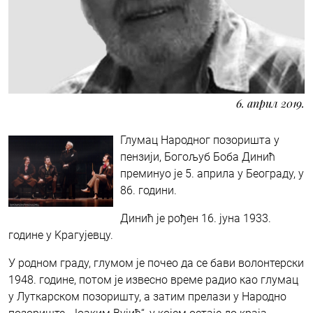
6. април 2019.
Глумац Народног позоришта у
пензији, Богољуб Боба Динић
преминуо је 5. априла у Београду, у
86. години.
Динић је рођен 16. јуна 1933.
године у Kрагујевцу.
У родном граду, глумом је почео да се бави волонтерски
1948. године, потом је извесно време радио као глумац
у Луткарском позоришту, а затим прелази у Народно