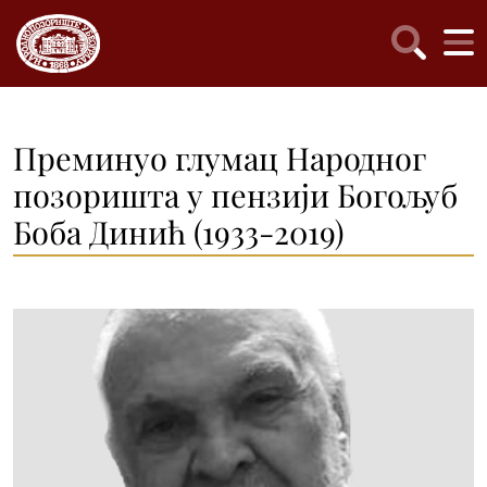
Преминуо глумац Народног
позоришта у пензији Богољуб
Боба Динић (1933-2019)