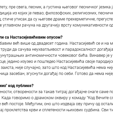
, пре свега, песник, а густина његовог песничког језика ј
ција из којих је певао; филозофских, религиозних, песничк
д, стиче утисак да су његове драме прехерметичне, прегусте
е углавном рачуна на другачију врсту комуникативности од
ели са Настасијевићевим опусом?
авим већ више од двадесет година. Настасијевић се и на м
 труди да сачува неухватљивост и парадоксалност догађаја
е унутрашњих антиномичности човековог бића. Винавер је у 
сце, једино изузео и поштедео Настасијевића своје пародијс
, заиста, није случајно, зато што код Настасијевића нема ни
ица засебан, згуснути догађај по себи. Готово да нема ниј
мио" код публике?
сти, отворености за такав титрај догађајне снаге саме по
ј. Када говоримо о драмском оквиру у комаду "Код Вечите с
 већ постоје. Међутим, оно што издваја ову причу од остали
ђај проклетства крви и сплетености њихових судбина. Сви т