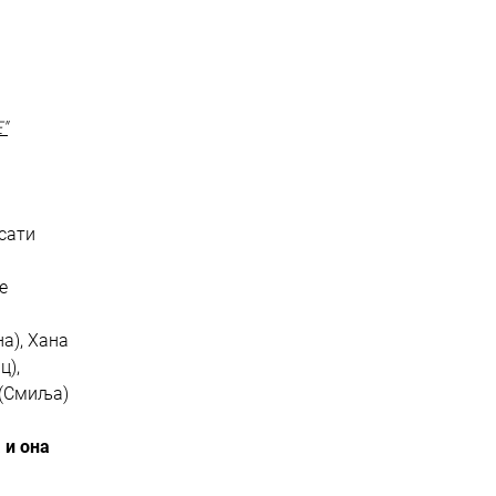
"
сати
е
а), Хана
ц),
 (Смиља)
 и она