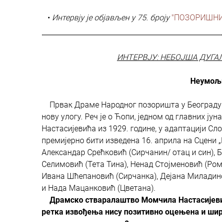
•
Интервју је објављен у 75. броју
"ПОЗОРИШНИ
'''''''''''''''''''''''''''''''''''''''''''''''''''''''''''''''''''''''''''''''''''''''''''''''''''''''''''''''''''''''''''''''''''''''''''''''''''''''''''''''''''''''''''''''''''''
ИНТЕРВЈУ: НЕБОЈША ДУГА
Неумољи
Првак Драме Народног позоришта у Београду Н
нову улогу. Реч је о Ћопи, једном од главних ју
Настасијевића из 1929. године, у адаптацији 
премијерно бити изведена 16. априла на Сцени „
Александар Срећковић (Сирчанин/ отац и син), 
Селимовић (Тета Тина), Ненад Стојменовић (Рома
Ивана Шћепановић (Сирчанка), Дејана Миладин
и Нада Мацанковић (Цветана).
Драмско стваралаштво Момчила Настасијевић
ретка извођења нису позитивно оцењена и шире