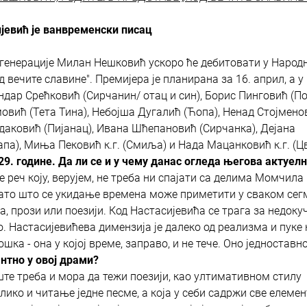
јевић је ванвременски писац
генерације Милан Нешковић ускоро ће дебитовати у Народ
ечите славине". Премијера је планирана за 16. април, а у
ндар Срећковић (Сирчанин/ отац и син), Борис Пинговић (П
мовић (Тета Тина), Небојша Дугалић (Ћопа), Ненад Стојмено
идаковић (Пијанац), Ивана Шћепановић (Сирчанка), Дејана
а), Миња Пековић к.г. (Смиља) и Нада Мацанковић к.г. (Цв
29. године. Да ли се и у чему данас огледа његова актуел
е реч коју, верујем, не треба ни спајати са делима Момчила
 Зато што се укидање времена може приметити у сваком сег
, прози или поезији. Код Настасијевића се трага за недоку
о. Настасијевићева димензија је далеко од реализма и пуке
шка - она у којој време, заправо, и не тече. Оно једноставно
нтно у овој драми?
е треба и мора да тежи поезији, као ултимативном стилу
ико и читање једне песме, а која у себи садржи све елемент