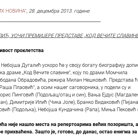
Х НОВИНА"
,
28. децембра 2013. године
''''''''''''''''''''''''''''''''''''''''''''''''''''''''''''''''''''''''''''''''''''''''''''''''''''''''''''''''''''''''''''''''''''''''''''''''''''''''''''''''''''
ЛИЋ, УОЧИ ПРЕМИЈЕРЕ ПРЕДСТАВЕ „КОД ВЕЧИТЕ СЛАВИНЕ
вост проклетства
ебојша Дугалић ускоро ће у своју богату биографију допи
нака драме „Код Вечите славине", коју по драми Момчила
Слободана Обрадовића, режира Милан Нешковић. Представа ћ
Раша Плаовић", а осим нашег саговорника, у подели су и
Борис Пинговић (Подољац/отац и син), Вања Ејдус (Магдален
н), Димитрије Илић (Чика Јоле), Бранко Видаковић (Пијана
овић (Подољка), Небојша Кундачина (Рапа), Миња Пековић
а није нашло места на репертоарима већих позоришта, а
 прихваћена. Зашто је, готово, до данас, остао енигма за