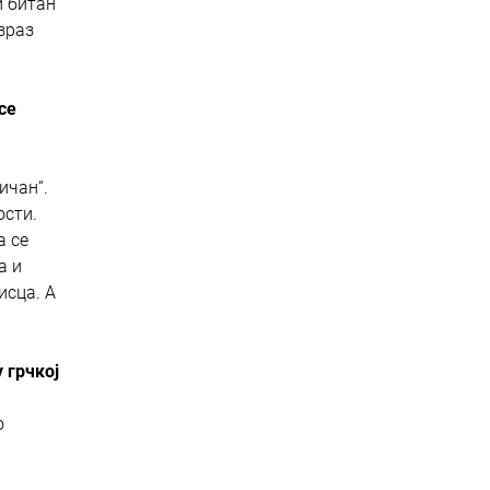
и битан
зраз
се
ичан“.
ости.
а се
а и
исца. А
а
 грчкој
о