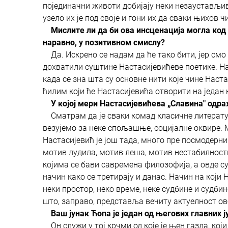
појединачни животи добијају неки незаустављив
узело их је под своје и гони их да сваки њихов ч
Мислите ли да би ова инсценација могла код 
наравно, у позитивном смислу?
Да. Искрено се надам да ће тако бити, јер смо
дохватили суштине Настасијевићеве поетике. На
када се зна шта су основне нити које чине Наст
ћилим који ће Настасијевића отворити на један 
У којој мери Настасијевићева „Славина" од
Сматрам да је сваки комад класичне литератур
везујемо за неке спољашње, социјалне оквире. 
Настасијевић је још тада, много пре посмодерн
мотив лудила, мотив леша, мотив нестабилности
којима се бави савремена филозофија, а овде су
начин како се третирају и данас. Начин на који 
неки простор, неко време, неке судбине и судбин
што, заправо, представља вечиту актуелност ов
Ваш јунак Ћопа је један од његових главних ј
Он служи у тој крчми од које је њен газда, који