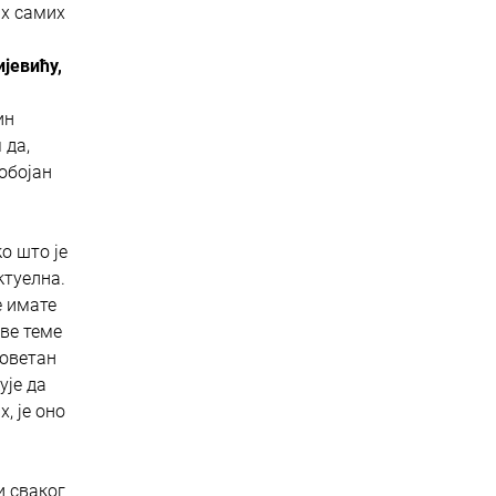
их самих
ијевићу,
ин
 да,
нобојан
о што је
ктуелна.
е имате
све теме
товетан
ује да
, је оно
и сваког