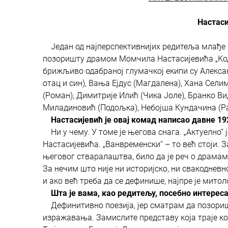
Настаси
Један од најперспективнијих редитеља млађе 
позоришту драмом Момчила Настасијевића „Код в
брижљиво одабраној глумачкој екипи су Алекса
отац и син), Вања Ејдус (Магдалена), Хана Сели
(Роман), Димитрије Илић (Чика Јоле), Бранко В
Миладиновић (Подољка), Небојша Кундачина (Рап
Настасијевић је овај комад написао давне 19
Ни у чему. У томе је његова снага. „Актуелно“ ј
Настасијевића. „Ванвременски“ – то већ стоји.
његовог стваралаштва, било да је реч о драмама
За нечим што није ни историјско, ни свакодневн
и ако већ треба да се дефинише, најпре је митоло
Шта је вама, као редитељу, посебно интереса
Дефинитивно поезија, јер сматрам да позоришт
изражавања. Замислите представу која траје кол