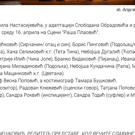
16. деце
чила Настасијевића, у адаптацији Слободана Обрадовића и 
среду 16. априла на Сцени "Раша Плаовић".
ећковић (Сирчанин/ отац и син), Борис Пинговић (Подољац/
а), Хана Селимовић к.г. (Тета Тина), Небојша Дугалић (Ћопа
трије Илић (Чика Јоле), Бранко Видаковић (Пијанац), Ивана
ејана Миладиновић (Подољка), Небојша Кундачина (Рапа),
а Мацанковић к.г. (Цветана).
аф Весна Поповић, а костимограф Тамара Бушковић.
позитор), Радован Кнежевић (сценски говор), Татјана Попов
р), Сандра Роквић (инспицијент), Сандра Тодић (суфлер) и 
НЕШКОВИЋ, РЕДИТЕЉ ПРЕДСТАВЕ „КОД ВЕЧИТЕ СЛАВИНЕ"