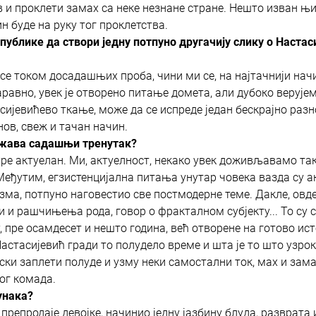
 и проклети замах са неке незнане стране. Нешто изван њ
ин буде на руку тог проклетства.
публике да створи једну потпуно другачију слику о Настас
 се током досадашњих проба, чини ми се, на најтачнији нач
равно, увек је отворено питање домета, али дубоко верујем
асијевићево ткање, може да се испреде један бескрајно раз
нов, свеж и тачан начин.
ражава садашњи тренутак?
е актуелан. Ми, актуелност, некако увек доживљавамо так
Међутим, егзистенцијална питања унутар човека вазда су а
изма, потпуно наговестио све постмодерне теме. Дакле, овд
 и рашчињења рода, говор о фракталном субјекту... То су 
, пре осамдесет и нешто година, већ отворене на готово ис
Настасијевић гради то полудело време и шта је то што узрок
ски заплети полуде и узму неки самостални ток, мах и замах
ог комада.
унака?
 препродаје девојке, начинио једну јазбину блуда, разврата 