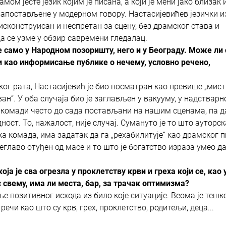
амом јесте језик којим је писана, а који је мени јако близак 
запостављене у модерном говору. Настасијевићев језички и
сконструисан и неспретан за сцену, без драмског става и
да се узме у обзир савремени гледалац.
не само у Народном позоришту, него и у Београду. Може ли 
и као информисање публике о нечему, условно речено,
ког рата, Настасијевић је био посматран као превише „мист
ан“. У оба случаја био је заглављен у вакууму, у надстварн
и комади често до сада постављани на нашим сценама, па д
ост. То, нажалост, није случај. Сумануто је то што ауторск
ка комада, има задатак да га „рехабилитује“ као драмског п
јеглаво отуђен од масе и то што је богатство израза умео д
а је сва огрезла у проклетству крви и греха који се, као у
с свему, има ли места, бар, за трачак оптимизма?
позитивног исхода из било које ситуације. Веома је тешк
чи као што су крв, грех, проклетство, родитељи, деца...