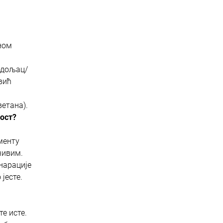
ном
одољац/
вић
етана).
ност?
менту
чивим.
 нарације
 јесте.
е исте.