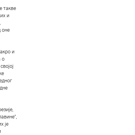
е такве
их и
,
 оне
акро и
 о
својој
ке
једног
едне
езије,
лавине",
х је
и