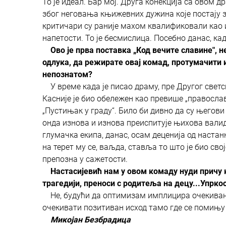
То је идеал. Бар мој. Друга конекција са овом др
због неговања књижевних дужина које постају 
критичари су раније махом квалификовали као и
напетости. То је бесмислица. Посебно данас, ка
Ово је прва поставка „Код вечите славине", 
одлука, да режирате овај комад, протумачити 
непознатом?
У време када је писао драму, пре Другог светс
Касније је био обележен као превише „православ
„Пустињак у граду“. Било би дивно да су његов
онда изнова и изнова преиспитује њихова валидн
глумачка екипа, данас, осам деценија од настан
на терет му се, ваљда, ставља то што је био сво
препозна у сажетости.
Настасијевић нам у овом комаду нуди причу кој
трагедији, преноси с родитеља на децу...Упрко
Не, будући да оптимизам имплицира очекивање 
очекивати позитиван исход тамо где се помињу ре
Микојан Безбрадица