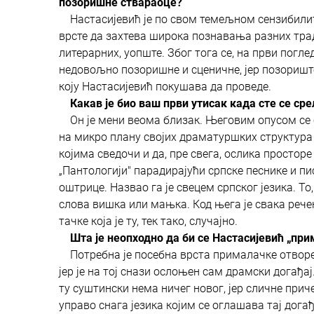
позоришне ствараоце?
Настасијевић је по свом темељном сензибилитету
врсте да захтева широка познавања разних тради
литерарних, уопште. Због тога се, на први погле
недовољно позоришне и сценичне, јер позоришт
коју Настасијевић покушава да проведе.
Какав је био ваш први утисак када сте се ср
Он је мени веома близак. Његовим опусом се б
на микро плану својих драматуршких структура
којима сведочи и да, пре свега, ослика простор
„Пантологији" парадирајући српске песнике и пи
оштрице. Назвао га је свецем српског језика. То
слова вишка или мањка. Код њега је свака речен
тачке која је ту, тек тако, случајно.
Шта је неопходно да би се Настасијевић „при
Потребна је посебна врста прималачке отворено
јер је на тој снази ослоњен сам драмски догађа
ту суштински нема ничег новог, јер сличне приче
управо снага језика којим се оглашава тај дога