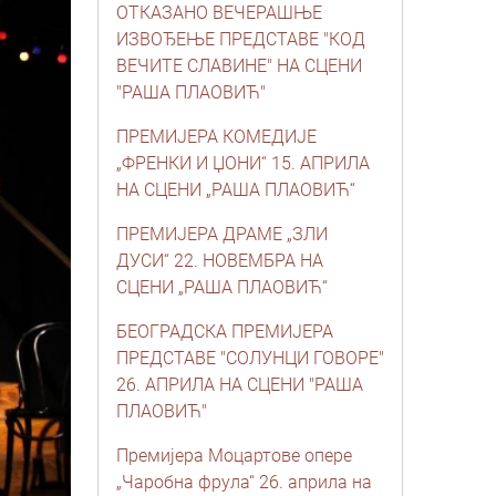
ОТКАЗАНО ВЕЧЕРАШЊЕ
ИЗВОЂЕЊЕ ПРЕДСТАВЕ "КОД
ВЕЧИТЕ СЛАВИНЕ" НА СЦЕНИ
"РАША ПЛАОВИЋ"
ПРЕМИЈЕРА КОМЕДИЈЕ
„ФРЕНКИ И ЏОНИ“ 15. АПРИЛА
НА СЦЕНИ „РАША ПЛАОВИЋ“
ПРЕМИЈЕРА ДРАМЕ „ЗЛИ
ДУСИ“ 22. НОВЕМБРА НА
СЦЕНИ „РАША ПЛАОВИЋ“
БЕОГРАДСКА ПРЕМИЈЕРА
ПРЕДСТАВЕ "СОЛУНЦИ ГОВОРЕ"
26. АПРИЛА НА СЦЕНИ "РАША
ПЛАОВИЋ"
Премијера Моцартове опере
„Чаробна фрула“ 26. априла на