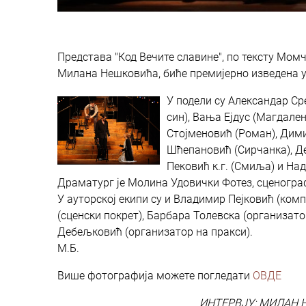
Представа "Код Вечите славине", по тексту Мом
Милана Нешковића, биће премијерно изведена у 
У подели су Александар Ср
син), Вања Ејдус (Магдален
Стојменовић (Роман), Дими
Шћепановић (Сирчанка), Д
Пековић к.г. (Смиља) и Над
Драматург је Молина Удовички Фотез, сценогр
У ауторској екипи су и Владимир Пејковић (ком
(сценски покрет), Барбара Толевска (организато
Дебељковић (организатор на пракси).
М.Б.
Више фотографија можете погледати
ОВДЕ
ИНТЕРВЈУ: МИЛАН 