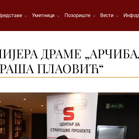
Представе
Уметници
Позориште
Вести
Инфор
ЈЕРА ДРАМЕ „АРЧИБАЛД
 „РАША ПЛАОВИЋ“