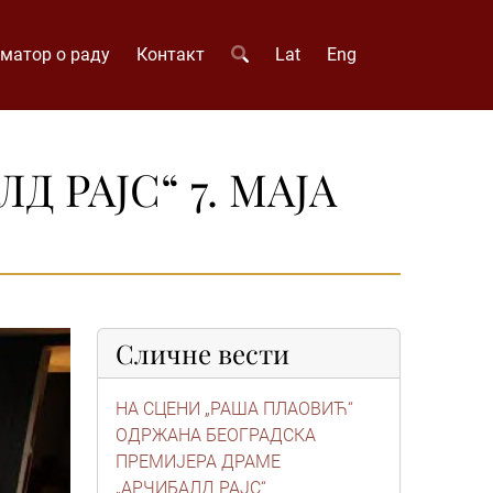
матор о раду
Контакт
Lat
Eng
 РАЈС“ 7. МАЈА
Сличне вести
НА СЦЕНИ „РАША ПЛАОВИЋ“
ОДРЖАНА БЕОГРАДСКА
ПРЕМИЈЕРА ДРАМЕ
„АРЧИБАЛД РАЈС“