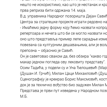
нешто не искористимо, као што је нестанак и кра
прва реприза бити одржана 14. маја.
В.д. управника Народног позоришта Дејан Савић 
Центра за стратешке пројекте играти редовно на
- Имаћемо једну форму коју ћемо назвати копро
репертоара и нечега што би се могло назвати но
оно што представља пример лепе сарадње између
повезана са културним дешавањима, али је вољ
препозна – објаснио је Савић.
Он је саветовао сваком да, без обзира “какво г
макар једном погледа ову лековиту представу”.
Осим Тадића, у подели су и Уна Ђелошевић (Мар
(Душан И. Грчић), Милан Цаци Михаиловић (Душ
Сценографију је креирао Борис Максмовић, кост
док је за техничко вођство био задужен Милан 
Представа је први пут изведена у Народном позо
М.Б.