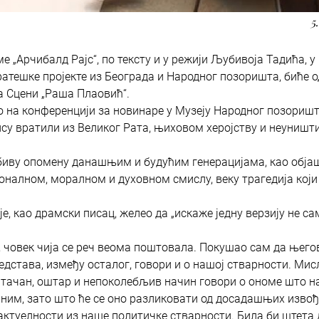
5
 „Арчибалд Рајс“, по тексту и у режији Љубивоја Тадића, у
ратешке пројекте из Београда и Народног позоришта, биће 
 на Сцени „Раша Плаовић“.
но на конференцији за новинаре у Музеју Народног позоришт
ису вратили из Великог Рата, њиховом херојству и неуниш
биву опомену данашњим и будућим генерацијама, као обј
ционалном, моралном и духовном смислу, веку трагедија који
 је, као драмски писац, желео да „искаже једну верзију не са
ка, човек чија се реч веома поштовала. Покушао сам да њего
едстава, између осталог, говори и о нашој стварности. Ми
ако тачан, оштар и непоколебљив начин говори о ономе што н
рним, зато што ће се оно разликовати од досадашњих изво
 актуелности из наше политичке стварности. Била би штета 