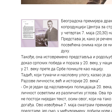
Београдска премијера драме
копродукцији Центра за ст
у четвртак 7. маја (20,30)
Представа је, како је рече
посвећена онима који се н
духу.
Такође, она истовремено представља и родољу
доказ српских победа и пораза у 20. веку, у на
у 21. веку прете да Србе пониште као нацију.
Тадић, који тумачи и насловну улогу, казао је да
Рајсове личности, већ и историје 20. века”.
- Он је један од најславнијих полицајаца 20. ве
личност осветлим из различитих углова. Ова пр
не постоји ниједан текст, осим овог, који на т
догађа. Ово извођење 7. маја сматрам премије
представе, јер смо, у међувремену, добили нове