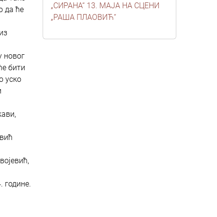
„СИРАНА“ 13. МАЈА НА СЦЕНИ
о да ће
„РАША ПЛАОВИЋ“
из
у новог
ће бити
о уско
и
жави,
овић
војевић,
. године.