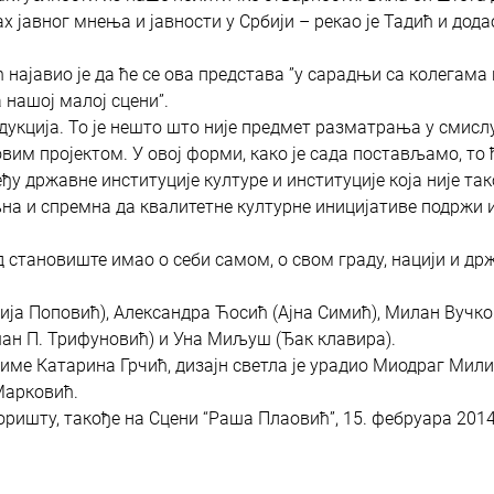
х јавног мнења и јавности у Србији – рекао је Тадић и дода
најавио је да ће се ова представа ”у сарадњи са колегама 
 нашој малој сцени”.
дукција. То је нешто што није предмет разматрања у смисл
вим пројектом. У овој форми, како је сада постављамо, то 
 државне институције културе и институције која није так
на и спремна да квалитетне културне иницијативе подржи 
од становиште имао о себи самом, о свом граду, нацији и др
ија Поповић), Александра Ћосић (Ајна Симић), Милан Вучк
ан П. Трифуновић) и Уна Миљуш (Ђак клавира).
име Катарина Грчић, дизајн светла је урадио Миодраг Мили
Марковић.
ришту, такође на Сцени “Раша Плаовић”, 15. фебруара 2014