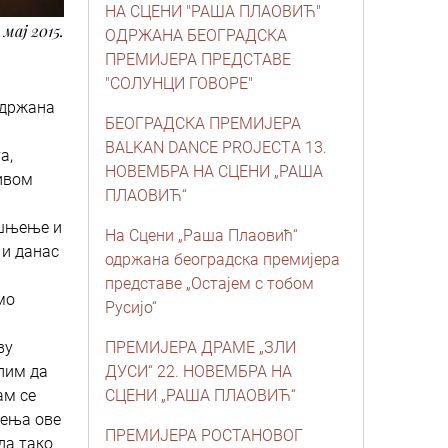
НА СЦЕНИ "РАША ПЛАОВИЋ"
. мај 2015.
ОДРЖАНА БЕОГРАДСКА
ПРЕМИЈЕРА ПРЕДСТАВЕ
"СОЛУНЦИ ГОВОРЕ"
одржана
БЕОГРАДСКА ПРЕМИЈЕРА
BALKAN DANCE PROJECTА 13.
а,
НОВЕМБРА НА СЦЕНИ „РАША
тивом
ПЛАОВИЋ“
ашњење и
На Сцени „Раша Плаовић“
 и данас
одржана београдска премијера
представе „Остајем с тобом
мо
Русијо“
ву
ПРЕМИЈЕРА ДРАМЕ „ЗЛИ
слим да
ДУСИ“ 22. НОВЕМБРА НА
ам се
СЦЕНИ „РАША ПЛАОВИЋ“
ђења ове
ПРЕМИЈЕРА РОСТАНОВОГ
да тако