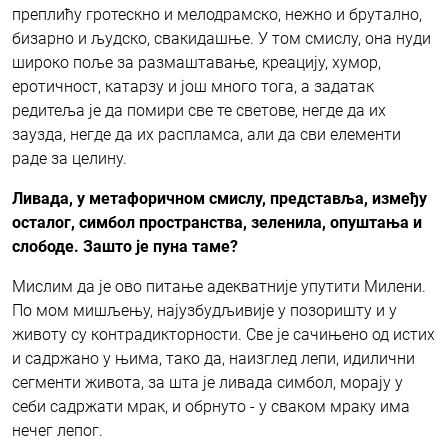
преплићу гротескно и мелодрамско, нежно и брутално,
бизарно и људско, свакидашње. У том смислу, она нуди
широко поље за размаштавање, креацију, хумор,
еротичност, катарзу и још много тога, а задатак
редитеља је да помири све те светове, негде да их
заузда, негде да их распламса, али да сви елементи
раде за целину.
Ливада, у метафоричном смислу, представља, између
осталог, симбол пространства, зеленила, опуштања и
слободе. Зашто је пуна таме?
Мислим да је ово питање адекватније упутити Милени.
По мом мишљењу, најузбудљивије у позоришту и у
животу су контрадикторности. Све је сачињено од истих
и садржано у њима, тако да, наизглед лепи, идилични
сегменти живота, за шта је ливада симбол, морају у
себи садржати мрак, и обрнуто - у сваком мраку има
нечег лепог.