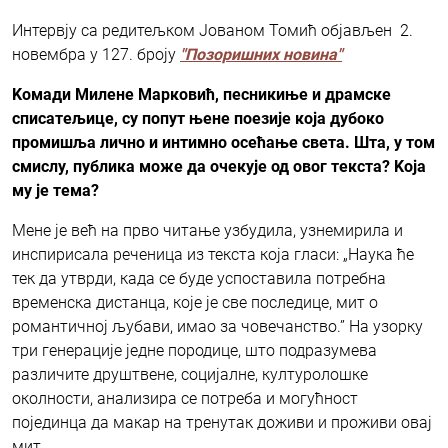
Интервју са редитељком Јованом Томић објављен 2.
новембра у 127. броју
"Позоришних новина"
Kомади Милене Марковић, песникиње и драмске
списатељице, су попут њене поезије која дубоко
промишља лично и интимно осећање света. Шта, у том
смислу, публика може да очекује од овог текста? Kоја
му је тема?
Мене је већ на прво читање узбудила, узнемирила и
инспирисала реченица из текста која гласи: „Наука ће
тек да утврди, када се буде успоставила потребна
временска дистанца, које је све последице, мит о
романтичној љубави, имао за човечанство.” На узорку
три генерације једне породице, што подразумева
различите друштвене, социјалне, културолошке
околности, анализира се потреба и могућност
појединца да макар на тренутак доживи и проживи овај
мит.