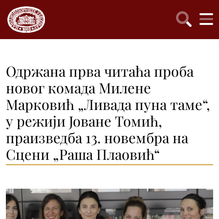
Одржана прва читаћа проба
новог комада Милене
Марковић „Ливада пуна таме“,
у режији Јоване Томић,
праизведба 13. новембра на
Сцени „Раша Плаовић“