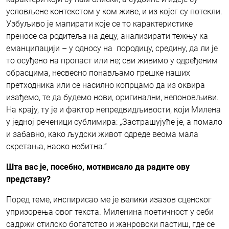
условљене контекстом у ком живе, и из којег су потекли.
Узбуљиво је мапирати које се то карактеристике
преносе са родитеља на децу, анализирати тежњу ка
еманципацији – у односу на породицу, средину, да ли је
то осуђено на пропаст или не; сви живимо у одређеним
обрасцима, несвесно понављамо грешке наших
претходника или се насилно копрцамо да из оквира
изађемо, те да будемо нови, оригинални, непоновљиви.
На крају, ту је и фактор непредвидљивости, који Милена
у једној реченици сублимира: „Застрашујуће је, а помало
и забавно, како људски живот одреде веома мала
скретања, наоко небитна.”
Шта вас је
,
посебно
,
мотивисало да радите ову
представу?
Поред теме, инспирисао ме је велики изазов сценског
упризорења овог текста. Миленина поетичност у себи
садржи стилско богатство и жанровски пастиш, где се