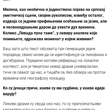
Милена, као необична и јединствена појава на српској
уметничкој сцени, својим рукописом, између осталог,
издваја се једним префињеним осећањем за језик, али
и несвакидашњим даром да ухвати дух времена.
Kолико „Ливада пуна таме”,
у оквиру анализа које
помињете
, одражава моменат у којем живимо?
Баш зато што текст обухвата три генерације једне
породице, свако може да се идентификује са ликовима и
догађајима. Поједини мотиви реферишу на локални
контекст, али је тематски оквир драме универзалан,
тиче се сваког од нас, и тицаће се, без обзира на проток
времена или географску локацију.
Kо су јунаци приче, какве су им судбине, у какве идеје
верују?
Ликови драме су свуда око нас, то су препознатљиви
карактери који су нам блиски, а судбине и идеје су