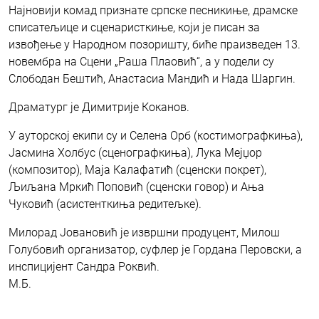
Најновији комад признате српске песникиње, драмске
списатељице и сценаристкиње, који је писан за
извођење у Народном позоришту, биће праизведен 13.
новембра на Сцени „Раша Плаовић“, а у подели су
Слободан Бештић, Анастасиа Мандић и Нада Шаргин.
Драматург је Димитрије Коканов.
У ауторској екипи су и Селена Орб (костимографкиња),
Јасмина Холбус (сценографкиња), Лука Мејџор
(композитор), Маја Калафатић (сценски покрет),
Љиљана Мркић Поповић (сценски говор) и Ања
Чуковић (асистенткиња редитељке).
Милорад Јовановић је извршни продуцент, Милош
Голубовић организатор, суфлер је Гордана Перовски, а
инспицијент Сандра Роквић.
М.Б.