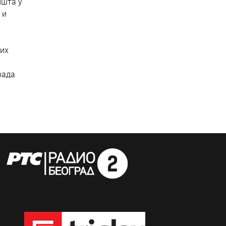
ишта у
 и
вих
рада