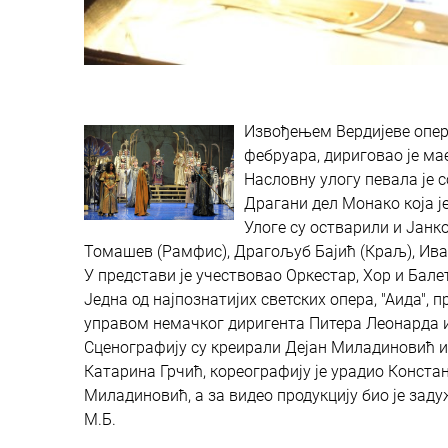
Извођењем Вердијеве опере 
фебруара, дириговао је м
Насловну улогу певала је 
Драгани дел Монако која је
Улоге су остварили и Јанк
Томашев (Рамфис), Драгољуб Бајић (Краљ), Ива
У представи је учествовао Оркестар, Хор и Бал
Једна од најпознатијих светских опера, "Аида", 
управом немачког диригента Питера Леонарда и
Сценографију су креирали Дејан Миладиновић 
Катарина Грчић, кореографију је урадио Констан
Миладиновић, а за видео продукцију био је зад
М.Б.