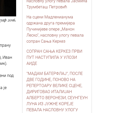
насловну улогу певала Јасмина
Трумбеташ Петровић
На сцени Мадленианума
уар 2016.
одржана друга премијера
Пучинијеве опере „Манон
.
Леско“, насловну улогу певала
сопран Сања Керкез
опрану
СОПРАН САЊА КЕРКЕЗ ПРВИ
, Иван
ПУТ НАСТУПИЛА У УЛОЗИ
ик).
АИДЕ
"МАДАМ БАТЕРФЛАЈ", ПОСЛЕ
цени под
ДВЕ ГОДИНЕ, ПОНОВО НА
РЕПЕРТОАРУ ВЕЛИКЕ СЦЕНЕ,
а је
ДИРИГОВАО ИТАЛИЈАН
АЛБЕРТО ВЕРОНЕЗИ, СЕУНГЕУН
ЛУНА ИЗ ЈУЖНЕ КОРЕЈЕ
ПЕВАЛА НАСЛОВНУ УЛОГУ