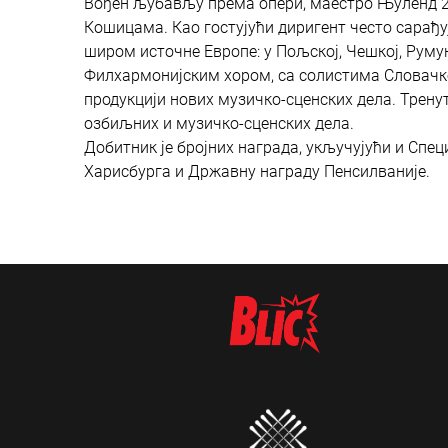
Вођен љубављу према опери, маестро Њуленд 20
Кошицама. Као гостујући диригент често сарађу
широм источне Европе: у Пољској, Чешкој, Руму
Филхармонијским хором, са солистима Словачког
продукцији нових музичко-сценских дела. Трен
озбиљних и музичко-сценских дела.
Добитник је бројних награда, укључујући и Спец
Харисбурга и Државну награду Пенсилваније.