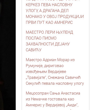
КЕРКЕЗ ПЕВА НАСЛОВНУ
УЛОГУ, А ДРАГАНA ДЕЛ
МОНАКО У ОВОЈ ПРОДУКЦИЈИ
ПРВИ ПУТ КАО АМНЕРИС
МАЕСТРО ЛЕРИ ЊУЛЕНД
ПОСЛАО ПИСМО
ЗАХВАЛНОСТИ ДЕЈАНУ
САВИЋУ
Маестро Адриан Морар из
Румуније, дириговао
извођењем Вердијеве
„Травијате“, Снежана Савичић
Секулић певала насловну улогу
Мецосопран Сања Анастасиа
из Немачке гостовала као
Амнерис у Вердијевој „Аиди“,