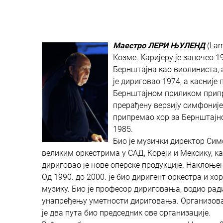
Маестро ЛЕРИ ЊУЛЕНД
(Lar
Козме. Каријеру је започео 1
Бернштајна као виолиниста, 
је дириговао 1974, а касније
Бернштајном приликом припр
прерађену верзију симфоније
припремао хор за Бернштајн
1985.
Био је музички директор Сим
великим оркестрима у САД, Кореји и Мексику, 
дириговао је нове оперске продукције. Наклоњ
Од 1990. до 2000. је био диригент оркестра и хо
музику. Био је професор дириговања, водио ра
унапређењу уметности дириговања. Организовао
је два пута био председник ове организације.