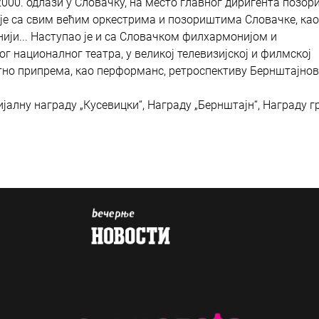
00. одлази у Словачку, на место главног диригента позор
је са свим већим оркестрима и позориштима Словачке, као
нији... Наступао је и са Словачком филхармонијом и
 националног театра, у великој телевизијској и филмској
утно припрема, као перформанс, ретроспективу Бернштајно
ијалну награду „Кусевицки“, Награду „Бернштајн“, Награду г