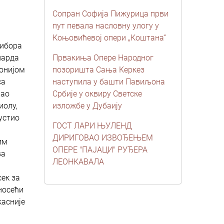
Сопран Софија Пижурица први
пут певала насловну улогу у
Коњовићевој опери „Коштана“
Тибора
нарда
Првакиња Опере Народног
монијом
позоришта Сања Керкез
са
наступила у башти Павиљона
вао
Србије у оквиру Светске
иолу,
изложбе у Дубаију
устио
ГОСТ ЛАРИ ЊУЛЕНД
ДИРИГОВАО ИЗВОЂЕЊЕМ
им
ОПЕРЕ "ПАЈАЦИ" РУЂЕРА
ва
ЛЕОНКАВАЛА
сек за
носећи
касније