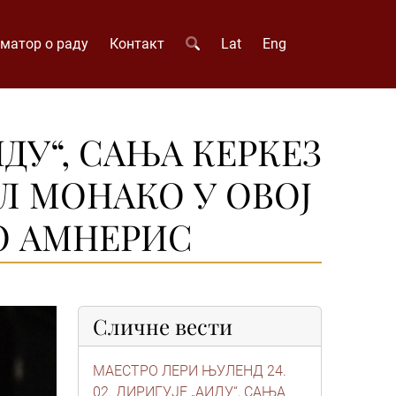
матор о раду
Контакт
Lat
Eng
ДУ“, САЊА КЕРКЕЗ
ЕЛ МОНАКО У ОВОЈ
О АМНЕРИС
Сличне вести
МАЕСТРО ЛЕРИ ЊУЛЕНД 24.
02. ДИРИГУЈЕ „АИДУ“, САЊА