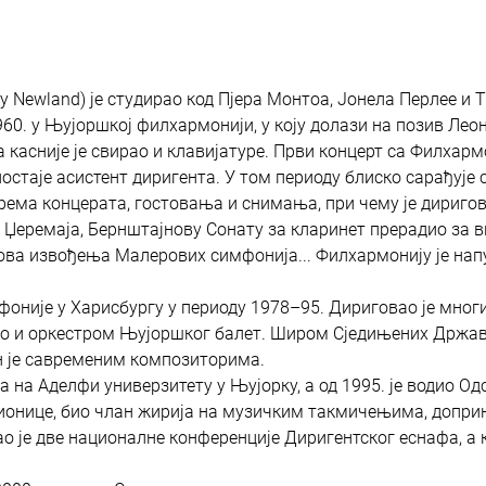
ry Newland) је студирао код Пјера Монтоа, Јонела Перлее и 
960. у Њујоршкој филхармонији, у коју долази на позив Лео
а касније је свирао и клавијатуре. Први концерт са Филхар
 постаје асистент диригента. У том периоду блиско сарађује 
ема концерата, гостовања и снимања, при чему је дириго
 Џеремаја, Бернштајнову Сонату за кларинет прерадио за в
ова извођења Малерових симфонија... Филхармонију је нап
фоније у Харисбургу у периоду 1978–95. Дириговао је мног
као и оркестром Њујоршког балет. Широм Сједињених Држа
ен је савременим композиторима.
ра на Аделфи универзитету у Њујорку, а од 1995. је водио Од
дионице, био члан жирија на музичким такмичењима, допри
 је две националне конференције Диригентског еснафа, а 