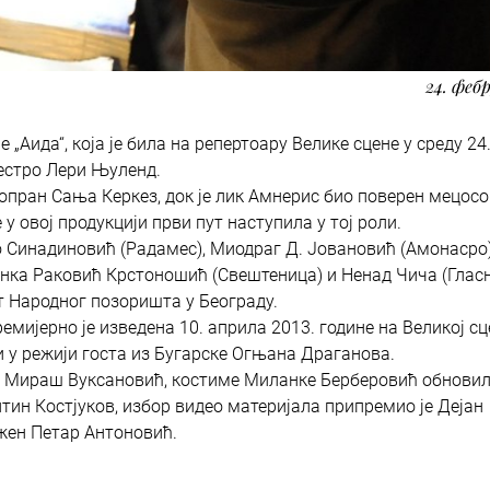
24. фебр
„Аида“, која је била на репертоару Велике сцене у среду 24
аестро Лери Њуленд.
сопран Сања Керкез, док је лик Амнерис био поверен мецос
 у овој продукцији први пут наступила у тој роли.
о Синадиновић (Радамес), Миодраг Д. Јовановић (Амонасро)
нка Раковић Крстоношић (Свештеница) и Ненад Чича (Гласн
ет Народног позоришта у Београду.
премијерно је изведена 10. априла 2013. године на Великој с
 у режији госта из Бугарске Огњана Драганова.
и Мираш Вуксановић, костиме Миланке Берберовић обновил
тин Костјуков, избор видео материјала припремио је Дејан
ужен Петар Антоновић.