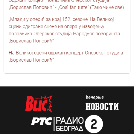
Одржан концерт полазника Оперског студија
„Борислав Поповић“ - „Così fan tutte“ (Тако чине све)
„Млади у опери" за крај 152. сезоне; На Великој
сцени одигране сцене из опера у извођењу
полазника Оперског студија Народног позоришта
„Борислав Поповић“
На Великој сцени одржан концерт Оперског студија
„Борислав Поповић“