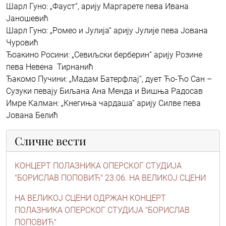
Шарл Гуно: „Фауст“, арију Маргарете пева Ивана
Јаношевић
Шарл Гуно: „Ромео и Јулија“ арију Јулије пева Јована
Чуровић
Ђоакино Росини: „Севиљски берберин“ арију Розине
пева Невена Тирнанић
Ђакомо Пучини: „Мадам Батерфлај“, дует Ћо-Ћо Сан –
Сузуки певају Биљана Ана Менда и Вишња Радосав
Имре Калман: „Кнегиња чардаша“ арију Силве пева
Јована Белић
Сличне вести
КОНЦЕРТ ПОЛАЗНИКА ОПЕРСКОГ СТУДИЈА
"БОРИСЛАВ ПОПОВИЋ" 23.06. НА ВЕЛИКОЈ СЦЕНИ
НА ВЕЛИКОЈ СЦЕНИ ОДРЖАН КОНЦЕРТ
ПОЛАЗНИКА ОПЕРСКОГ СТУДИЈА "БОРИСЛАВ
ПОПОВИЋ"