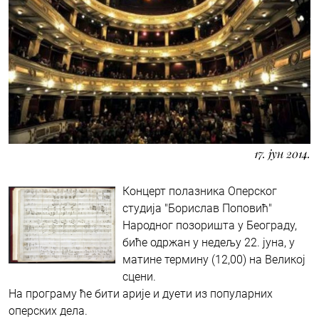
17. јун 2014.
Концерт полазника Оперског
студија "Борислав Поповић"
Народног позоришта у Београду,
биће одржан у недељу 22. јуна, у
матине термину (12,00) на Великој
сцени.
На програму ће бити арије и дуети из популарних
оперских дела.