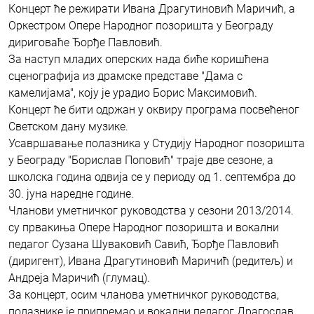
Концерт ће режирати Ивана Драгутиновић Маричић, а
Оркестром Опере Народног позоришта у Београду
дириговаће Ђорђе Павловић.
За наступ младих оперских нада биће коришћена
сценографија из драмске представе "Дама с
камелијама", коју је урадио Борис Максимовић.
Концерт ће бити одржан у оквиру програма посвећеног
Светском дану музике.
Усавршавање полазника у Студију Народног позоришта
у Београду "Борислав Поповић" траје две сезоне, а
школска година одвија се у периоду од 1. септембра до
30. јуна наредне године.
Чланови уметничког руководства у сезони 2013/2014.
су првакиња Опере Народног позоришта и вокални
педагог Сузана Шуваковић Савић, Ђорђе Павловић
(диригент), Ивана Драгутиновић Маричић (редитељ) и
Андреја Маричић (глумац).
За концерт, осим чланова уметничког руководства,
полазнике је припремао и вокални педагог Драгослав