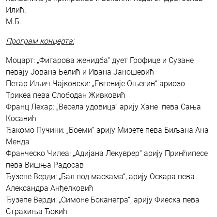
Илић.
М.Б.
Програм концерта:
Моцарт: „Фигарова женидба“ дует Грофице и Сузане
певају Јована Белић и Ивана Јаношевић
Петар Иљич Чајковски: „Евгеније Оњегин“ ариозо
Трикеа пева Слободан Живковић
Франц Лехар: „Весела удовица“ арију Хане пева Сања
Косанић
Ђакомо Пучини: „Боеми“ арију Мизете пева Биљана Ана
Менда
Франческо Чилеа: „Адијана Лекуврер“ арију Принћипесе
пева Вишња Радосав
Ђузепе Верди: „Бал под маскама“, арију Оскара пева
Александра Анђелковић
Ђузепе Верди: „Симоне Боканегра“, арију Фиеска пева
Страхиња Ђокић