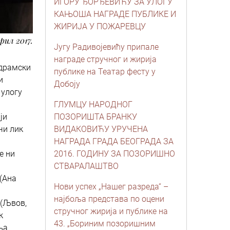
ИГОРУ ЂОРЂЕВИЋУ ЗА УЛОГУ
КАЊОША НАГРАДE ПУБЛИКЕ И
ЖИРИЈА У ПОЖАРЕВЦУ
прил 2017.
Југу Радивојевићу припале
награде стручног и жирија
 драмски
публике на Театар фесту у
и
Добоју
 улогу
ГЛУМЦУ НАРОДНОГ
ји
ПОЗОРИШТА БРАНКУ
чи лик
ВИДАКОВИЋУ УРУЧЕНА
НАГРАДА ГРАДА БЕОГРАДА ЗА
е ни
2016. ГОДИНУ ЗА ПОЗОРИШНО
СТВАРАЛАШТВО
(Ана
Нови успех „Нашег разреда“ –
најбоља представа по оцени
 (Љвов,
стручног жирија и публике на
к
43. „Бориним позоришним
ња