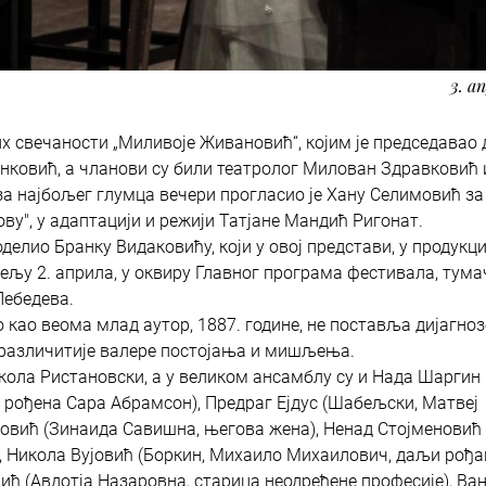
3. а
х свечаности „Миливоје Живановић“, којим је председавао
ковић, а чланови су били театролог Милован Здравковић 
а најбољег глумца вечери прогласио је Хану Селимовић за
у", у адаптацији и режији Татјане Мандић Ригонат.
делио Бранку Видаковићу, који у овој представи, у продукци
дељу 2. априла, у оквиру Главног програма фестивала, тума
Лебедева.
о као веома млад аутор, 1887. године, не поставља дијагноз
аразличитије валере постојања и мишљења.
кола Ристановски, а у великом ансамблу су и Нада Шаргин 
 рођена Сара Абрамсон), Предраг Ејдус (Шабељски, Матвеј
еновић (Зинаида Савишна, његова жена), Ненад Стојменовић
), Никола Вујовић (Боркин, Михаило Михаилович, даљи рођа
ић (Авдотја Назаровна, старица неодређене професије), Ва