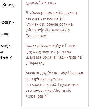
данима“ у Врању
 (Косих,
Љубомир Бандовић, глумац
четврте вечери на 24.
рковић и
Глумачким свечаностима
„Миливоје Живановић“ у
мачко
Пожаревцу
укцији
Бранку Видаковићу и Вањи
ог
Ејдус уручене награде на
ење” у
„Данима Зорана Радмиловића“
у Зајечару
Александру Вучковићу Награда
за најбоље глумачко
остварење на 30. Глумачким
свечаностима „Миливоје
Живановић“