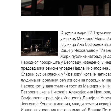
Стручни жири 22. Глумачки
уметник Михаило Миша Јан
глумица Ана Софреновић.,з
Саше у Чеховљевом "Иванов
Жири публике награду је до
Народног позоришта у Београду, изведеној у не
председника земске управе Павла Кириловича 
Славни руски класик, у "Иванову" кога је написа
људима ни времену, већ износи на површину н
Насловног јунака тумачи гост из Македоније Ни
Петровна, жена Николаја Алексејевича Иванова,
Семјонович, гроф, ујак Иванова), Данијела Угр
Јевгеније Константинович, млади земски лекар
Иванова, управник његова имања), Бранка Петр