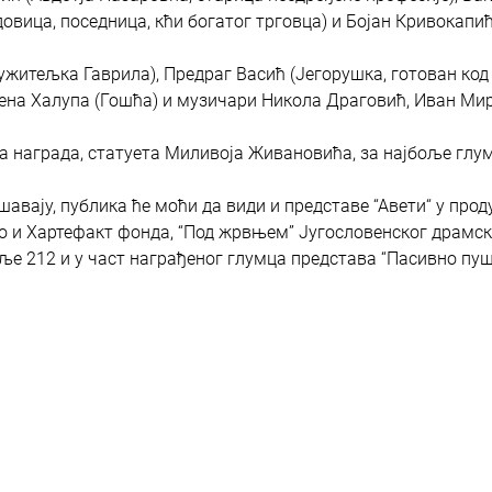
вица, поседница, кћи богатог трговца) и Бојан Кривокапић
ужитељка Гаврила), Предраг Васић (Јегорушка, готован код
лена Халупа (Гошћа) и музичари Никола Драговић, Иван Ми
 награда, статуета Миливоја Живановића, за најбоље глу
шавају, публика ће моћи да види и представе “Авети“ у прод
во и Хартефакт фонда, “Под жрвњем” Југословенског драмск
е 212 и у част награђеног глумца представа “Пасивно пуш