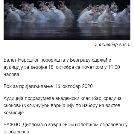
7. октобар 2020.
Балет Народног позоришта у Београду одржаће
aудицију за девојке 18. октобра са почетком у 11.00
часова.
Рок за пријављивање: 16. октобар 2020.
Аудиција подразумева академски клас (бар, средина,
скокови) укључујући варијацију по избору на захтев
комисије.
ВАЖНО: Диплома о завршеном балетском образовању
је обавезна.