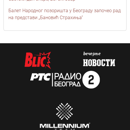
Балет Народног позоришта у Београду започео рад
на представи „Бановић Страхиња”