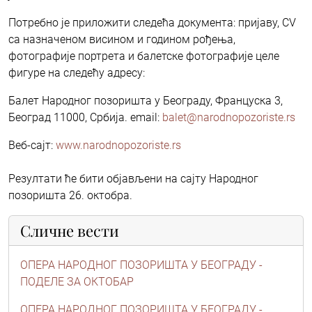
Потребно је приложити следећа документа: пријаву, CV
са назначеном висином и годином рођења,
фотографије портрета и балетске фотографије целе
фигуре на следећу адресу:
Балет Народног позоришта у Београду, Француска 3,
Београд 11000, Србија. email:
balet@narodnopozoriste.rs
Веб-сајт:
www.narodnopozoriste.rs
Резултати ће бити објављени на сајту Народног
позоришта 26. октобра.
Сличне вести
ОПЕРА НАРОДНОГ ПОЗОРИШТА У БЕОГРАДУ -
ПОДЕЛЕ ЗА ОКТОБАР
ОПЕРА НАРОДНОГ ПОЗОРИШТА У БЕОГРАДУ -