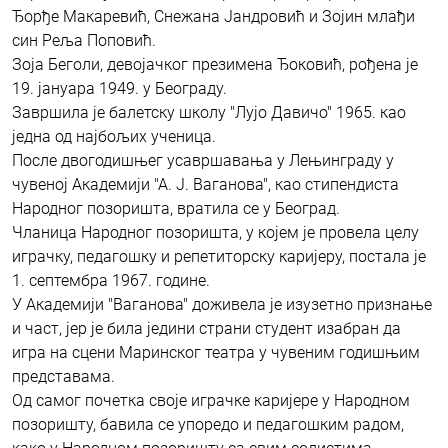
Ђорђе Макаревић, Снежана Јандровић и Зојин млађи
син Реља Поповић.
Зоја Беголи, девојачког презимена Ђоковић, рођена је
19. јануара 1949. у Београду.
Завршила је балетску школу "Лујо Давичо" 1965. као
једна од најбољих ученица.
После двогодишњег усавршавања у Лењинграду у
чувеној Академији "А. Ј. Ваганова", као стипендиста
Народног позоришта, вратила се у Београд.
Чланица Народног позоришта, у којем је провела целу
играчку, педагошку и репетиторску каријеру, постала је
1. септембра 1967. године.
У Академији "Ваганова" доживела је изузетно признање
и част, јер је била једини страни студент изабран да
игра на сцени Маринског театра у чувеним годишњим
представама.
Од самог почетка своје играчке каријере у Народном
позоришту, бавила се упоредо и педагошким радом,