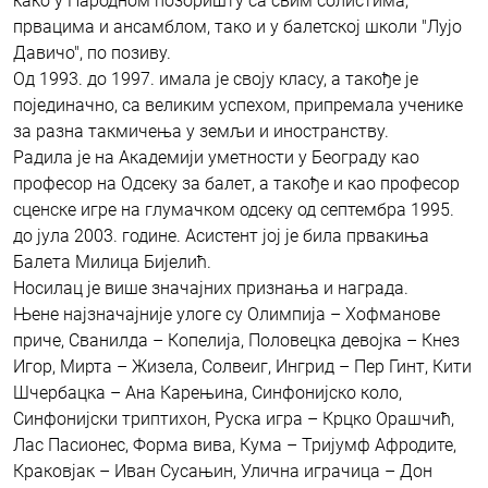
како у Народном позоришту са свим солистима,
првацима и ансамблом, тако и у балетској школи "Лујо
Давичо", по позиву.
Од 1993. до 1997. имала је своју класу, а такође је
појединачно, са великим успехом, припремала ученике
за разна такмичења у земљи и иностранству.
Радила је на Академији уметности у Београду као
професор на Одсеку за балет, а такође и као професор
сценске игре на глумачком одсеку од септембра 1995.
до јула 2003. године. Асистент јој је била првакиња
Балета Милица Бијелић.
Носилац је више значајних признања и награда.
Њене најзначајније улоге су Олимпија – Хофманове
приче, Сванилда – Копелија, Половецка девојка – Кнез
Игор, Мирта – Жизела, Солвеиг, Ингрид – Пер Гинт, Кити
Шчербацка – Ана Карењина, Синфонијско коло,
Синфонијски триптихон, Руска игра – Крцко Орашчић,
Лас Пасионес, Форма вива, Кума – Тријумф Афродите,
Краковјак – Иван Сусањин, Улична играчица – Дон