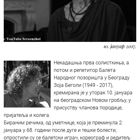
10. јануар 2017.
Некадашња прва солисткиња, а
потом и репетитор Балета
Народног позоришта у Београду
Зоја Беголи (1949 - 2017),
кремирана је у уторак 10. јануара
на београдском Новом гробљу, у
присуству чланова породице,
пријатеља и колега.
Бираним речима, од уметнице, која је преминула 2.
јануара у 68. години после дуге и тешке болести,
опростили су се балетски играч, кореограф и редитељ