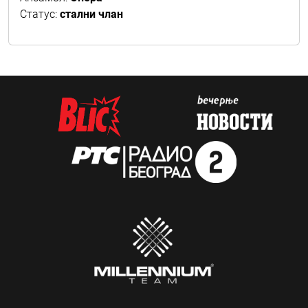
Статус:
стални члан