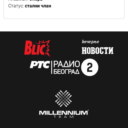
Статус:
стални члан