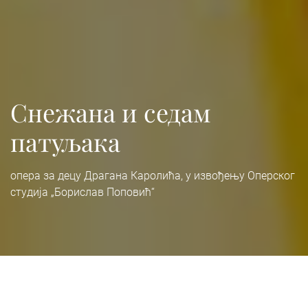
Снежана и седам
патуљака
опера за децу Драгана Каролића, у извођењу Оперског
студија „Борислав Поповић“