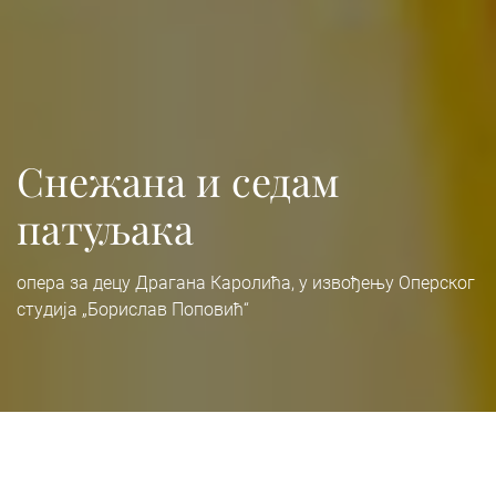
Снежана и седам
патуљака
опера за децу Драгана Каролића, у извођењу Оперског
студија „Борислав Поповић“