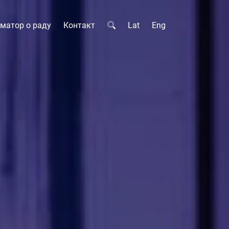
матор о раду
Контакт
Lat
Eng