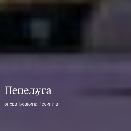
Пепељуга
опера Ђоакина Росинија